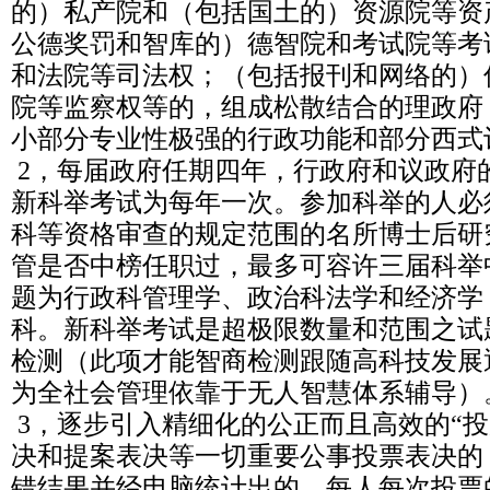
的）私产院和（包括国土的）资源院等资
公德奖罚和智库的）德智院和考试院等考
和法院等司法权；（包括报刊和网络的）
院等监察权等的，组成松散结合的理政府
小部分专业性极强的行政功能和部分西式
2，每届政府任期四年，行政府和议政府
新科举考试为每年一次。参加科举的人必
科等资格审查的规定范围的名所博士后研
管是否中榜任职过，最多可容许三届科举
题为行政科管理学、政治科法学和经济学
科。新科举考试是超极限数量和范围之试
检测（此项才能智商检测跟随高科技发展
为全社会管理依靠于无人智慧体系辅导）
3，逐步引入精细化的公正而且高效的“投
决和提案表决等一切重要公事投票表决的
错结果并经电脑统计出的，每人每次投票