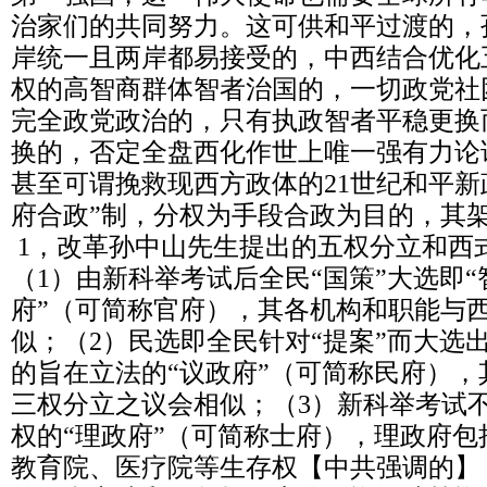
治家们的共同努力。这可供和平过渡的，
岸统一且两岸都易接受的，中西结合优化
权的高智商群体智者治国的，一切政党社
完全政党政治的，只有执政智者平稳更换
换的，否定全盘西化作世上唯一强有力论
甚至可谓挽救现西方政体的21世纪和平新
府合政”制，分权为手段合政为目的，其
1，改革孙中山先生提出的五权分立和西
（1）由新科举考试后全民“国策”大选即“
府”（可简称官府），其各机构和职能与
似；（2）民选即全民针对“提案”而大选
的旨在立法的“议政府”（可简称民府）
三权分立之议会相似；（3）新科举考试
权的“理政府”（可简称士府），理政府
教育院、医疗院等生存权【中共强调的】