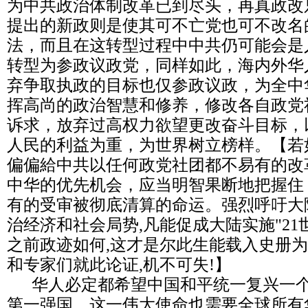
为中共政治体制改革已到尽头，再真政改
提出的新政则是使其可不亡党也可不改名
法，而且在这转型过程中中共仍可能会是
转型为参政议政党，同样如此，海内外华
弃争取执政的目标也仅参政议政，为全中
挥高尚的政治智慧和修养，修改各自政党
诉求，放弃过高权力欲望更改奋斗目标，
人民的利益为重，为世界树立榜样。【若
偏偏給中共以任何政党社团都不易有的改
中华的优先机会，应当明智果断地把握住
有的受审被彻底清算的命运。强烈呼吁大
治经济和社会局势,凡能促成大陆实施"21
之前政迹如何,这才是尔此生能载入史册为
和专家们就此论证,机不可失!】
华人必定都希望中国和平统一复兴一个
第一强国，这一伟大使命也需要全球所有