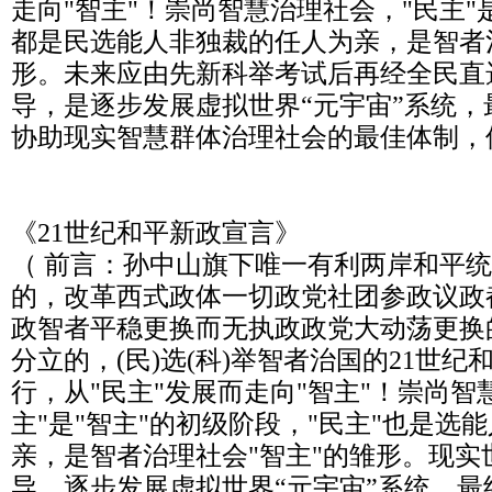
走向"智主"！崇尚智慧治理社会，"民主"
都是民选能人非独裁的任人为亲，是智者治
形。未来应由先新科举考试后再经全民直
导，是逐步发展虚拟世界“元宇宙”系统
协助现实智慧群体治理社会的最佳体制，
《21世纪和平新政宣言》
（ 前言：孙中山旗下唯一有利两岸和平
的，改革西式政体一切政党社团参政议政
政智者平稳更换而无执政政党大动荡更换
分立的，(民)选(科)举智者治国的21世
行，从"民主"发展而走向"智主"！崇尚智
主"是"智主"的初级阶段，"民主"也是选
亲，是智者治理社会"智主"的雏形。现实
导，逐步发展虚拟世界“元宇宙”系统，