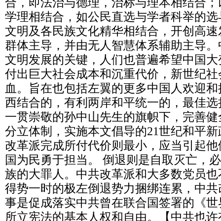
合，即法治与德理，治标与理本相结合；
学理相结合，如公民直选与学者科举的选
文明及各民族文化精华相结合，开创高速
群体主导，并由无人智慧体系辅助主导。
文明发展的关键，人们也普遍希望中国大
付出巨大社会成本和沉重代价，新世纪社
血。旨在也包括左翼的更多中国人欢迎和接
西结合的，有利两岸和平统一的，最佳选
一贯崇敬的孙中山先生的旗帜下，完善健
分立体制，实施本文倡导的21世纪和平
改革派完成所付代价则最小，应当引起他
国为民勇于担当。 倒退则是自取灭亡，
族的大罪人。中共改革派和大多数党员也
得势一时的极左倒退势力捆绑连累，中共
事是促成落实中共曾在联合国签署的《世
所立宪法的基本人权和自由。【中共也许