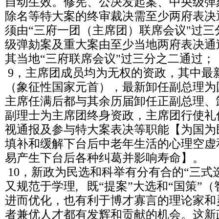
自动生效。修宪、公决发起案、中央级弹
除名等特大案的终审裁决需至少两府表决
须由“三府一团（主席团）联席会议"过
级弹劾案及重大案由至少当地两府表决通
其当地“三府联席会议"过三分之二通过；
9，主席团成员均为无权的资政，其中最
（象征性国家元首），最新卸任副总理为
主席任满后都与其余历届卸任正副总理、
副理士为主席团终身资政，主席团行使礼
视通报及参与特大案表决等职能【为国为
填补和缓解下台后中老年生活的心理空虚
易产生下台后各种纠葛并影响寿命】。
10，新政为民选和科举有分有合的“三式
又规范于学理, 既“提案”大选和“国策”
进而优化，也有利于博才寡言的理论家和
者兼优人才都有发辉和贡献的机会。这新