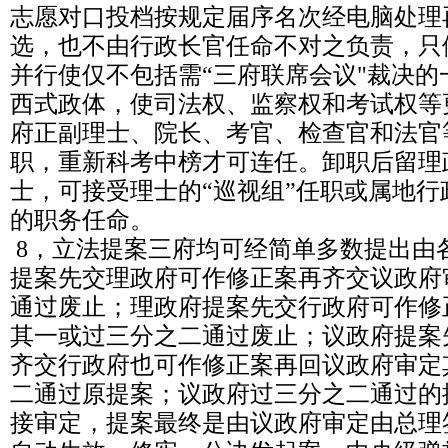
志愿对口投档按规定届序名次经电脑处理
选，也不由行政长官任命不对之负责，只
并行使仅不包括需“三府联席会议"裁决
西式政体，使司法权、监察权和考试权等
府正副理士、院长、考官、检查官和法官
职，重新科考中榜才可连任。卸职后留理
士，可接受理士的“巡视组”任职或属地
的职务任命。
8，立法提案三府均可经简单多数提出由
提案先交理政府可作修正案再齐交议政府
通过废止；理政府提案先交行政府可作修
其一或过三分之二通过废止；议政府提案
齐交行政府也可作修正案再回议政府审定
二通过原提案；议政府过三分之二通过的
接审定，提案最终是由议政府审定由总理