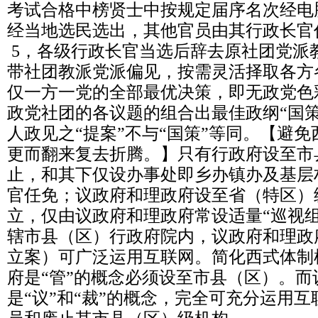
考试合格中榜贤士中按规定届序名次经电
经当地选民选出，其他官员由其行政长官
5，各级行政长官当选后辞去原社团党派
带社团教派党派偏见，按需灵活择取各方
仅一方一党的全部最优决策，即无政党色
政党社团的各议题的组合出最佳政纲“国
人政见之“提案”不与“国策”等同。【避
更而翻来复去折腾。】只有行政府设至市
止，和其下仅设办事处即乡办镇办及基层
官任免；议政府和理政府设至省（特区）
立，仅由议政府和理政府常设适量“巡视
辖市县（区）行政府院内，议政府和理政
立案）可广泛运用互联网。简化西式体制
府是“管”的概念必须设至市县（区）。而
是“议”和“裁”的概念，完全可充分运用