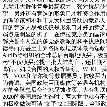
几党几大群体竟争最高权力，强对抗易使
望；另外还有竞选的形象口才和资金作用
的理论家和不利于无大财团资助的竞选人
辩的竞选人易被仅仅是形象口才好的竞选
弱点最明显的例子，在伊拉克之类的国家
解决誓不两立的多党多教派的和平执政问
德等西方甚至世界各国政坛媒体最高端政
Antifa等组织的全球总后台暗地收买，
药”不仅收买拉拢一批大陆高官，还长期
高官。如联合国的人权等组织、WHO、
书、VOA和华尔街等数届要员，被收买
为普遍。美国政坛巨商媒体等各界各机构
左的全球总后台暗地腐蚀收买，大有彻底
2020的美国总统大选时，两大党中就有
的极端做法可谓“文革“2.0国际版，全球