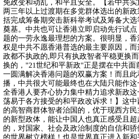
免政变和动乱，和平且安全。【若中共实
两三年以上过渡期在多党群体选出的新政
括完成筹备期突击新科举考试及筹备大选
奠基。中共也可让香港立即启动先行试点
题的一劳永逸最理想的方案。很明显，香
权是中共不愿香港普选的最主要原因，而
政都不执政的,即只有执政智者平稳更换
换的，"21世纪和平新政"正是摆在中共
一圆满解决香港问题的双赢方案！而且此
播，中共很大可能最终也在大陆只能作这
全香港人要齐心协力集中精力追求新政这
荡易于各方接受的和平政改诉求！】这中
的高智商群体智者治国的，优于现西方民
的新型政体，能让中国人也真正感受且超
的，对国家、社会及政治制度的自信和骄
的世界树立榜样！也是世界真正进入新和