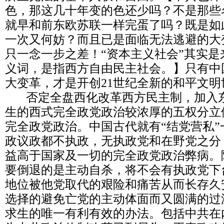
色，那这几十年变的色还少吗？不是那些名
就早和前东欧苏联一样完蛋了吗？既是如
一次又何妨？而且已是面临无法逃避的大
只一念一步之差！“资本主义社会”其实
义词，是指西方自由民主社会。】只有中
大变革，才是开创21世纪全新的和平文明
否定全盘西化改革西方民主制，加入东
生的西式完全政党政治较浓厚的五权分立
完全政党政治。中国古代就有“结党营私
政议政都不执政，无执政党和在野党之分
益高于国家及一切的完全政党政治弊病。
要倒退的是主动自杀，将不会有执政党下
地位被他党取代的艰险和痛苦从而长存久
选择的避免亡党的主动体面而又圆满的过渡
求生的唯一有利有效的办法。包括中共在