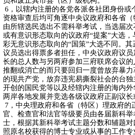
员和废止其市县（区）级机构。
6，以辖内注册的各党各派各社团身份或
资格审查后均可角逐中央议政府和各省（
由所辖选民选出不需科举考试，当选届次
或有意识形态取向的议政府“提案”大选
彩无意识形态取向的“国策”大选不同。
议员选出得票多者担任，中央议政府议员
长的总人数与另两府参加三府联席会议的
推翻或消亡的而只要回归一度曾放弃暴力
的现共产党，放弃违宪易撕裂社会的台独
开创的国民党等以及经辖内注册的海内外华
两岸各地发展并竞选各级议政府正副议长
7，中央理政府和各省（特区）理政府的
官、检查官和法官等级要员由各届新科举
士，根据其新科举考试主题分数和辅题对
照原名校获得的博士专业或从事的工作专