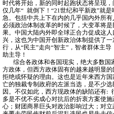
时代将开始，新的同时起跑状态将呈现，问
仅几年“ 就倒下！“21世纪和平新政”就
急。包括中共上下在内的几乎国内外所有
必须政治体制改革的时候了，大变革将是
果。中国大陆内外即全球正合力促成这人
兴，这也为中国开创新政治体制提供了一
行，从“民主”走向“智主”，智者群体主
助主导！
综合各政体和各国现实，绝大多数国家
方政体，但西方政体固有的越来越明显的
拒绝或怀疑的理由。这也是近年来西方国
亡的独裁专制政府的左派当选，是不少选
因。不仅如此，西方现政体的缺陷还有: 
多是不优不劣成心对抗后的折衷方案使施
心；财团商界巨头对政治影响过大；对立
来覆去劳民伤财前后混乱选民也易失去信心