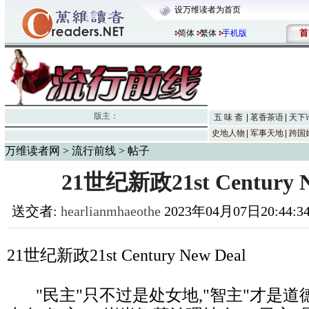
设万维读者为首页
首
简体
繁体
手机版
版主：
五 味 斋
茗香茶语
天下
史地人物
军事天地
跨国
万维读者网
>
流行前线
> 帖子
21世纪新政21st Century N
送交者:
hearlianmhaeothe
2023年04月07日20:44:
21世纪新政21st Century New Deal
"民主"只不过是处女地,"智主"才是道德