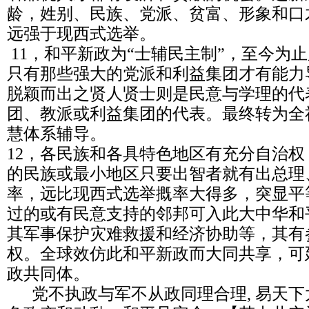
龄，姓别、民族、党派、贫富、形象和口
远强于现西式选举。
11，和平新政为“士辅民主制”，至今为
只有那些强大的党派和利益集团才有能力
脱颖而出之贤人贤士则是民意与学理的代
团、教派或利益集团的代表。最终转为全
慧体系辅导。
12，各民族和各具特色地区有充分自治
的民族或最小地区只要出智者就有出总理
率，远比现西式选举摡率大得多，突显平
过的或有民意支持的邻邦可入此大中华和
其军事保护灾难救援和经济协助等，其有
权。全球效仿此和平新政而大同共享，可
政共同体。
党不执政与军不从政同理合理, 易天下