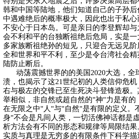
特别是关东大地震之后，许多决策高层都
韩和中国等陆地，他们知道自己的子孙后
中遇难绝后的概率极大，因此也出于私心
不安心于日本岛。可是亲日的李登辉却与
会不利和平的台独断祖绝后危局，实是一
多家族断祖绝孙的短见，只迎合无远见阶
全和世界和平不利，至少是令台湾社会精
陆防止断后。
动荡震撼世界的的美国2020大选，全
溃，也揭示了这21世纪初的人类信仰危
右与极左的交锋已至生死决斗登锋造极。
举相似，非自然或超自然的"神"力是有的
在无限之中"人"与"自然"是有限的定义。
身"不会是凡间人类，一切活佛神话都是
析方法会有不同的形态和规律等局限结果
实质与真理是无穷多的有限条件下科学描