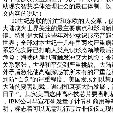
助现实智慧群体治理社会的最佳体制。以
文内容的说明）
20世纪苏联的消亡和东欧的大变革，使
大陆成为世界关注的最主要焦点和影响新
键。特别是大陆这些年对外意识形态普遍
世界；全球对本世纪十几年里两次严重病
系恶化实际已打响人类意识形态领域最后
危险；海峡两岸也有触发冲突大风险；香
关系紧张，世界和平受到严重挑战。大陆
外矛盾激化使高端深感前所未有的严重危
到防“亡党”的严重程度。美国发展到以
大陆的要害制裁，遏制和衰萎大陆发展，
日子 ”。其实美国这种高科技芯片要害制裁
，IBM公司早宣布研发量子计算机商用
明，标志着可以无需现行芯片非仅仅是现