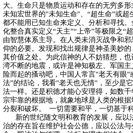
大。生命只是物质运动和存在的无穷多形式
未知宏世界的"未知生命"、“超生命”或超生
都不能用已知生命来定义、分析和寻找。
化整合真实定义“天主”“上帝”等极限之“
由智慧体系主导。在人类未消灭战争和邪
仰的必要。发现和找出规律是神圣美妙的
其价值之处。为此信神的人不妨猜想，也
湾不断的地震，或许是神知极左、军国主
险而起的搔动吧，中国人常言"老天有眼"
法”的结论，我看"老天也无情"，至少是
法一样。还是积德才能心安理得，如数千
宗牢靠的根据地，就象地球是人类的根据
分裂和破坏。 一切需要和平，一切基于
新的世纪随文明和教育的发展，应以法
治的存在旨在维护社会公德，应以公法与