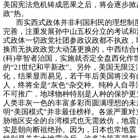
美国宪法危机铸成恶果之后，将会逐步掀起
政"热。
而实西式政体并非利国利民的理想制度
完善，注重发展孙中山五权分立的考试和
式政体一切政党社团参政议政都不执政，
换而无执政政党大动荡更换的，中西结合优
(科)举智者治国，实施就否定全盘西化作
的“21世纪和平新政”。另外，美国无限
化，结果显而易见，若干年后美国将没有
人，终将全是“灰色“杂交种。纯种人自
不可推广，地球物种特别是人种的保护更
人类非灰一色的丰富多彩而圆满理想的未
明“美国模式”并非最佳榜样。各派严重
胁地区安全的台湾模式也无需效仿，地震
实是朝向断祖绝孙。因为，日本也常地震