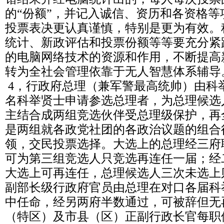
的“份额”，并记入诚信、资历和各资格
投票表决更认真谨慎，特别是更为有效。
统计、新政评估和投票份额等等要充分紧
的电脑网络技术的资源和作用，不断提高
转为全社会管理依靠于无人智慧体系辅导
4，行政府总理（兼军警最高统帅）由科
名科举贤士申请参选总理者，为总理候选
主结合成两组竞选伙伴受总理级保护，再
是两组就各政党社团的各政治议题的组合
领，交民投票选择。大选上的总理经三府
可为第三组竞选人只竞选再连任一届；经
大选上可再连任，总理候选人三次未选上
副部长级行政府官员由总理在对口各届科
中任命，经另两府半数通过，可被辞但无
（特区）及市县（区）正副行政长官每职