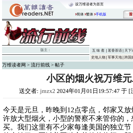
设万维读者为首页
首
简体
繁体
手机版
版主：
五 味 斋
茗香茶语
天下
史地人物
军事天地
跨国
万维读者网
>
流行前线
> 帖子
小区的烟火祝万维元
送交者:
jmzx2
2024年01月01日19:57:47 于
今天是元旦，昨晚到12点零点，邻家又
许放大型烟火，小型的警察不来管你的，
买。我们这里有不少家每逢美国的独立节