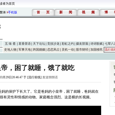
读者为首页
首
页
新
闻
视
频
博
繁体
手机版
五 味 斋
茗香茶语
天下论坛
竞技沙龙
彩虹之约
摄友部落
诗词歌赋
七荤八
史地人物
军事天地
跨国婚姻
恋恋风尘
灵机一动
股市财经
加国移民
流行前
皇帝，困了就睡，饿了就吃
03月29日20:46:47 于 [流行前线]
发送悄悄话
在爸妈的保护下长大了。它是爸妈的小皇帝，困了就睡，爸妈就在
很有灵性和情感的动物。家庭概念强烈。这是横的长视频。