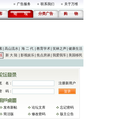
广告服务
联系我们
关于万维
客
论
坛
分类广告
购
物
素
高山流水
海 二 代
教育学术
笑林之声
健康生活
线
新 大 陆
影视娱乐
焦点房谈
我爱我车
美国移民
笔 名：
注册新用户
密 码：
发布新帖
论坛文库
忘记密码
简洁版
修改密码
版主公告