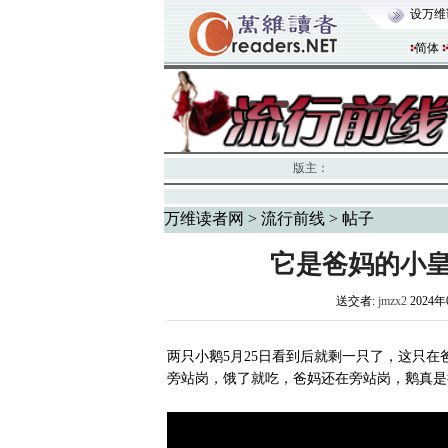
设万维
简体
版主：
万维读者网
>
流行前线
> 帖子
它是爸妈的小
送交者:
jmzx2
2024年
两只小鹅5月25日看到后就剩一只了，这只
旁站岗，饿了就吃，爸妈还在旁站岗，鹅真是