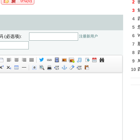
0%(0)
2
後
3
4
5
6
码 (必选项):
注册新用户
7
8
9
10