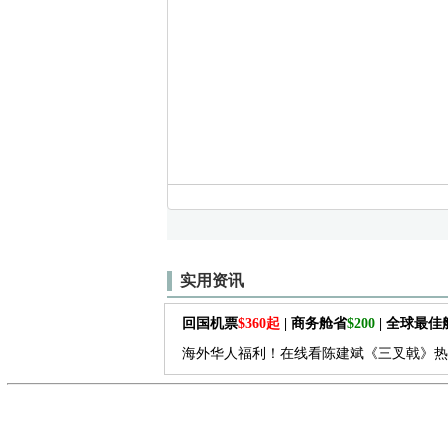
实用资讯
回国机票
$360起
| 商务舱省
$200
| 全球最
海外华人福利！在线看陈建斌《三叉戟》热