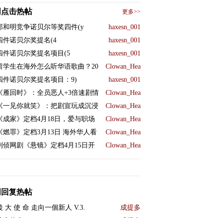
周点击热帖
更多>>
邹和明竞争诺贝尔等奖四件(y
haxesn_001
四件诺贝尔奖提名(4
haxesn_001
四件诺贝尔奖提名项目(5
haxesn_001
留学生在海外怎么听华语歌曲？20
Clowan_Hea
四件诺贝尔奖提名项目：9)
haxesn_001
《雁回时》：全员恶人+3倍速剧情
Clowan_Hea
《一见你就笑》：把剧宣玩成沉浸
Clowan_Hea
《成家》定档4月18日，爱与职场
Clowan_Hea
《燃罪》定档3月13日 海外华人看
Clowan_Hea
刑侦网剧《悬镜》定档4月15日开
Clowan_Hea
周回复热帖
後 大 使 命 走向一個新人 V.3.
成提多