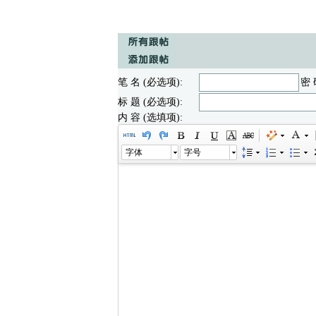
笔 名 (必选项):
密 
标 题 (必选项):
内 容 (选填项):
字体
字号