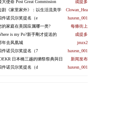
大使命 Post Great Commission
成提多
短剧《家里家外》：以生活流美学
Clowan_Hea
四件诺贝尔奖提名（e
haxesn_001
您的家庭在美国应属哪一类?
每條街上
Where is my Po?新手剛才提送的
成提多
那年去凤凰城
jmzx2
四件诺贝尔奖提名（7
haxesn_001
JOEKR 日本橋三越的獺祭祭典與日
新闻发布
四件诺贝尔奖提名（d
haxesn_001