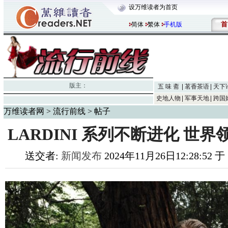
设万维读者为首页
首
简体
繁体
手机版
版主：
五 味 斋
茗香茶语
天下
史地人物
军事天地
跨国
万维读者网
>
流行前线
> 帖子
LARDINI 系列不断进化 世
送交者:
新闻发布
2024年11月26日12:28:52 