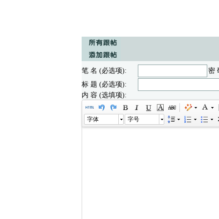
笔 名 (必选项):
密 
标 题 (必选项):
内 容 (选填项):
字体
字号