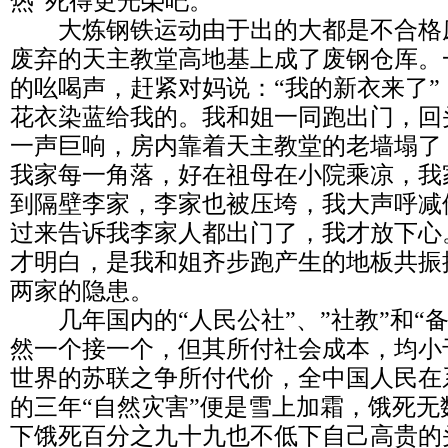
热”死得更光榮吧。
大炼钢铁运动由于出的大都是不合格
废弃的天主教堂高地基上成了废钢仓厍。
的吆喝声，赶紧对妈说：“我的新衣来了
花衣染蓝给我的。我和姐一同跑出门，回
一声巨响，房内靠着天主教堂的老墙塌了
我家每一角落，好在祖母在小院乘凉，我
到隔壁李家，李家也被压垮，我大声呼减
过来告诉我李家人都出门了，我才放下心
才明白，是我和姐齐步跑产生的地板共振
两家的隐患。
几年国内的“人民公社”、”社教”和“备
然一个接一个，但其所付社会成本，均小
世界的苏联之争所付代价，全中国人民在
的三年“自然灾害”便是雪上加霜，饿死
下饿死百分之九十九也不低下自己高贵的