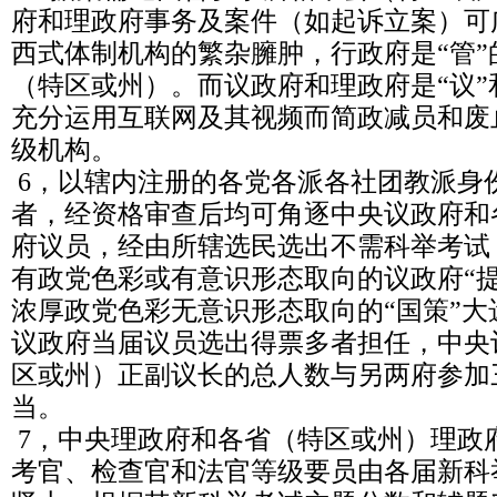
府和理政府事务及案件（如起诉立案）可
西式体制机构的繁杂臃肿，行政府是“管
（特区或州）。而议政府和理政府是“议”
充分运用互联网及其视频而简政减员和废
级机构。
6，以辖内注册的各党各派各社团教派身
者，经资格审查后均可角逐中央议政府和
府议员，经由所辖选民选出不需科举考试
有政党色彩或有意识形态取向的议政府“
浓厚政党色彩无意识形态取向的“国策”
议政府当届议员选出得票多者担任，中央
区或州）正副议长的总人数与另两府参加
当。
7，中央理政府和各省（特区或州）理政
考官、检查官和法官等级要员由各届新科