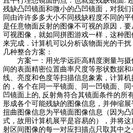
且平行理想镜面的点．也就是残缺镜面. 
残缺凸凹镜面和微小的凸凹镜面，对我们
同由许许多多大小不同残缺程度不同的平
是任意物面反射的图像不可视的原因．要
可视图像，就如同拼图游戏一样，这种图
来完成．计算机可以分析该物面光的干扰
几种整合方案：
方案一：用光学远距高精度测量与摄
间的表面精密位置曲率尺度等形状数据和
线、亮度和色度等扫描信息象素，计算机
的，各个在同一平镜面、同一凹镜面、同
凹镜面上的, 反射角符合其镜面条件的所
形成各个可能残缺的图像信息，并伸缩展
扭曲图像信息为平镜面图像信息（因为凸
式，故用计算机展平是容易的），并将这
射区间图像的每一对应扫描点只取其中之