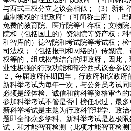
举考试的旨在立法的“议政府”（可简称
与西式三权分立之议会相似；（3）新科
重制衡权的“理政府”（可简称士府），
免费的教育院、医疗院等生存权；文物院
院和（包括国土的）资源院等资产权；科
和智库的）德智院和考试院等考试权；检
司法权；（包括报刊和网络的）传媒院、
权等的，组成松散结合的理政府，因此，
业性极强的行政功能和部分西式议会参议
2，每届政府任期四年，行政府和议政府
新科举考试为每年一次，与公务员考试同
必须是经体检、诚信和前科等资格审查的
参加科举考试不管是否中榜任职过，最多
新科举考试是主题为行政科管理学、政治
题即全部众多学科。新科举考试是超极限
试，和才能智商检测（此项才能智商检测