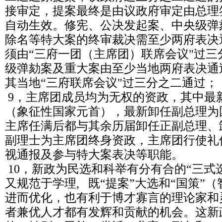
接审定，提案最终是由议政府审定由总理
自动生效。修宪、公决发起案、中央级弹
除名等特大案的终审裁决需至少两府表决
须由“三府一团（主席团）联席会议"过
级弹劾案及重大案由至少当地两府表决通
其当地“三府联席会议"过三分之二通过；
9，主席团成员均为无权的资政，其中最
（象征性国家元首），最新卸任副总理为
主席任满后都与其余历届卸任正副总理、
副理士为主席团终身资政，主席团行使礼
视通报及参与特大案表决等职能。
10，新政为民选和科举有分有合的“三式
又规范于学理, 既“提案”大选和“国策”
进而优化，也有利于博才寡言的理论家和
者兼优人才都有发辉和贡献的机会。这新