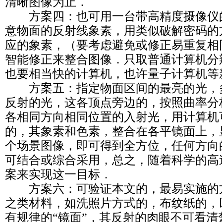
清晰图像为止．
方案四：也可用一台带高精度摄像仪
意物面的反射线象素，用类似破解密码的
应的象素，（要考虑避免或修正易重复相
智能修正来整合图像．只取普通计算机分
也要相当快的计算机，也许量子计算机等
方案五：指定物面区间的最亮的光，
反射的光，这各顶点旁边的，按照曲率分
各相同方向相同位置的入射光，用计算机
的，其象素和色素，整合在各平镜面上，
个场景图像，即可得到全方位，任何方向
可结合或综合采用，总之，随着科学的高
案来实现这一目标．
方案六：可验证本文的，最易实施的
之类材料，如洗照片方式的，布纹纸的，
有规律的“镜面”，其反射的肉眼不可看