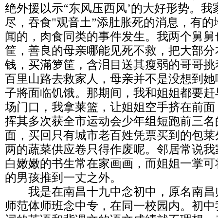
绝外援以示“东风压西风’的大好形势。我
尽，吞食"观音土”添肚胀死的消息，有
闻的，肉食同类的事件发生。我两个舅舅
筐，善良的母亲哪能见死不救，把大部分
钱，买滿箩筐，含泪目送其瘦弱的哥哥挑
百里山路去救家人，母亲并不是没想到她
子將面临饥饿。那期间，我和姐姐都要赶
场门口，我拿莱篮，让姐姐空手挤在前面
挥其多次获全市运动会少年组短跑前三名
面，买回只有城市老百姓凭票买到的包莱
两的蔬菜供应卷只得作废呢。邻居常说我
白嫩嫩的书生常在家画画，而姐姐一掌可
的男孩推到一丈之外。
我是在南昌十九中念初中，原名南昌
师范体师班念中专，在同一校园内。初中