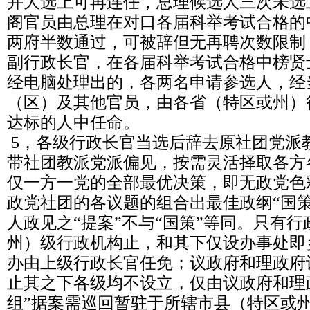
并大选上可再连任，总理候选人三次未选
阁官员由总理在对口各届科举考试合格的
两府半数通过，可被辞但无再聘次数限制
副行政长官，在各届科举考试合格中榜贤
经电脑处理出的，各两名申请参选人，经
（区）及其他官员，由各省（特区或州）
达标的人中任命。
5，各级行政长官当选后辞去原社团党派
带社团教派党派偏见，按需灵活择取各方
仅一方一党的全部最优决策，即无政党色
政党社团的各议题的组合出最佳政纲“国
人政见之“提案”不与“国策”等同。只有
州）级行政机构止，和其下仅设办事处即
办由上级行政长官任免；议政府和理政府
止其之下各级均不设立，仅由议政府和理
组”据案需巡回暂驻于所辖市县（特区或