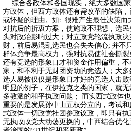
综合各政体和各国现实，绝大多数国家
方政体，但西方政体还有需改革的缺陷，
或怀疑的理由。如: 很难产生最佳决策而
对抗后的折衷方案，使施政不理想，选民
头对政治影响过大；对立政党轮流执政决
财，前后易混乱选民也会失去信心; 并不
群体竟争最高权力，强对抗易使社会撕裂
还有竞选的形象口才和资金作用偏重，不
家，和不利于无财团资助的竞选人；大多
选人易被仅仅是形象口才好的竞选人击败
明显的例子，在伊拉克之类的国家，就无
多教派的和平执政问题； 而实西式政体
重要的是发展孙中山五权分立的，考试和
式政体一切政党社团参政议政，即只有执
无执政政党大动荡更换的，中西结合优化
者治国的“21世纪和平新政”。