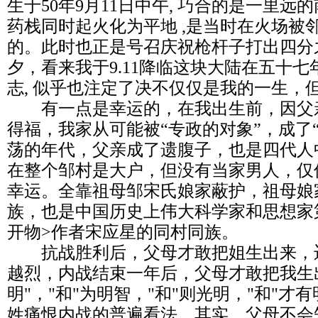
生于50年9月11日中午, 巧合的是一里
药栈同时起火化为平地 ,是当时在火场被
的。此时也正是号召庆祝枪杆子打出四分
夕，看来我于9.11降临这块大陆在五十
志, 似乎也注定了决不仅仅是我的一生，
有一点是幸运的，在我出生前，因父
得福，我家从可能被“专政的对象”，成了
荡的年代，父亲成了遗腹子，也是四代人
在整个邹村是大户，但没有当家男人，仅
幸运。全靠祖母邹宋氏娘家蔽护，祖母娘
族，也是中国历史上伟大科学家和思想家
开物>作者宋应星的同村同族。
抗战胜利后，父母才敢把姐生出来，
越烈，内战结束一年后，父母才敢把我生
明"，"和"为明智，"和"则光明，"和"
姓痛恨内战的普遍看法。其实，父母不会知