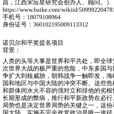
昌，江西宋应星研究会创办人、顾问。）
https://www.baike.com/wikiid/5099922047
手机号：18079108964
身份证号：360102195009113312
诺贝尔和平奖提名项目
背景：
人类的头等大事是世界和平共处，即全球
次世界大战的极严重的危险，中东多国与
争扩大到核威胁，朝韩战争一触即发，海
国和地区与中国大陆的冲突不断。这些危
和群体间水火不容的强对立和排他的劣根
长期形成的弊病，推行和平新政势在必行
局势也是决定世界局势的关键之一，这份
国大陆，实施不完全政党政治是唯一途径