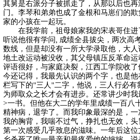
其舅是右派分子被抓走了，从那以后也再
门。李琴和弟弟也成了金根和马崽们的欺
家的小孩在一起玩。
在我学前，祖母娘家我的宋表哥住进
听说他很有学问, 成绩全县拔尖，两次高
数线，但是却没有一所大学录取他，大人
地土改运动被没收，其父母镇压反革命运
评语很好，与家庭决裂，江西工学院收了
今还记得，我最先认识的两个字，也是他
栏写下的"三人"二字，他说，三人行必有
为师取众之长才会有进步。还常讲少时我
>一书。但他在大二的学年里成绩一百八
精神病，退学了。而我印象最深的是，一
我的胸背，我喘不过气，挣扎也无效，头
第一次感受几乎致息的滋味。一年后这位
乡杀死了唯一最亲和最疼爱他的婶婶，说