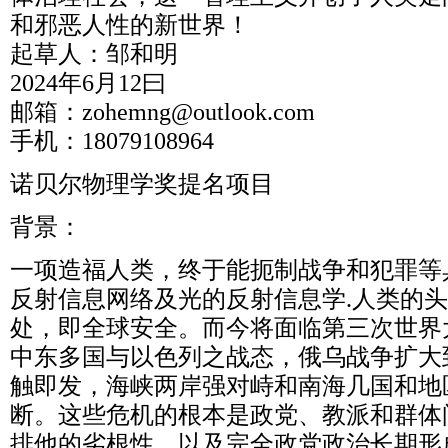
和邪恶人性的新世界！
起草人：邹和明
2024年6月12曰
邮箱：zohemng@outlook.com
手机：18079108964
诺贝尔物理学奖提名项目
背景：
一项造福人类，终于能扼制战争和犯罪等
反射信息网络及光的反射信息学.人类的
处，即全球安全。而今将面临第三次世界
中东多国与以色列之战态，俄乌战争扩大
触即发，海峡两岸强对峙和南海几国和地
断。这些危机的根本是政党、教派和群体
排他的劣根性，以及完全政党政治长期形