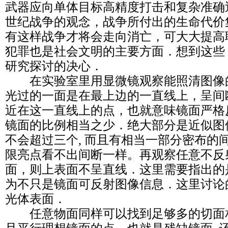
武器应向单体目标高精度打击和复杂准确
世纪战争的观念，战争所付出的生命代价
有这样战争才将会走向消亡，可大大提高
犯罪也是社会文明的主要方面．想到这些
研究探讨的决心．
在实验室里用显微镜观察能照清图像
光过的一面是在最上边的一直线上，呈间
近在这一直线上的点，也就意味镜面严格
镜面的比例相当之少．绝大部分是近似图像
不会超过三个, 而且有相当一部分密布的
限亮点看不出间断一样。再观察任意不反
面，则上表面不呈直线．这里需要指出的
为不只是镜面可反射图像信息．这里讨论
光体表面．
任意物面同样可以找到足够多的切面