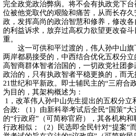
完全政党政治弊病。将不会有执政党下台
位被他党取代的艰险和痛苦，从而长存久
政，发挥高尚的政治智慧和修养，修改各
的利益诉求，放弃过高权力欲望更改奋斗
重。
这一可供和平过渡的，伟人孙中山旗
两岸都易接受的，中西结合优化五权分立
高智商群体智者治国的，一切政党社团参
政治的，只有执政智者平稳更换的，而无
21世纪和平新政。即士辅民主的“三府合
为目的，其架构概述为：
1，改革伟人孙中山先生提出的五权分立
合政: （1）由新科举考试后全民“国策”大
的“行政府”（可简称官府），其各机构
行政相似；（2）民选即全民针对“提案”