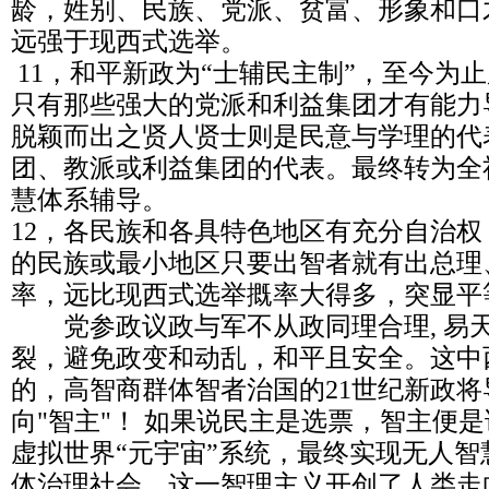
龄，姓别、民族、党派、贫富、形象和口
远强于现西式选举。
11，和平新政为“士辅民主制”，至今为
只有那些强大的党派和利益集团才有能力
脱颖而出之贤人贤士则是民意与学理的代
团、教派或利益集团的代表。最终转为全
慧体系辅导。
12，各民族和各具特色地区有充分自治
的民族或最小地区只要出智者就有出总理
率，远比现西式选举摡率大得多，突显平
党参政议政与军不从政同理合理, 易
裂，避免政变和动乱，和平且安全。这中
的，高智商群体智者治国的21世纪新政将
向"智主"！ 如果说民主是选票，智主便
虚拟世界“元宇宙”系统，最终实现无人
体治理社会，这一智理主义开创了人类走