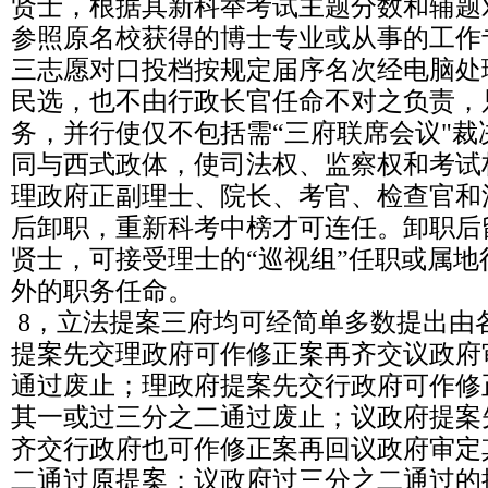
贤士，根据其新科举考试主题分数和辅题
参照原名校获得的博士专业或从事的工作
三志愿对口投档按规定届序名次经电脑处
民选，也不由行政长官任命不对之负责，
务，并行使仅不包括需“三府联席会议"
同与西式政体，使司法权、监察权和考试
理政府正副理士、院长、考官、检查官和
后卸职，重新科考中榜才可连任。卸职后
贤士，可接受理士的“巡视组”任职或属
外的职务任命。
8，立法提案三府均可经简单多数提出由
提案先交理政府可作修正案再齐交议政府
通过废止；理政府提案先交行政府可作修
其一或过三分之二通过废止；议政府提案
齐交行政府也可作修正案再回议政府审定
二通过原提案；议政府过三分之二通过的