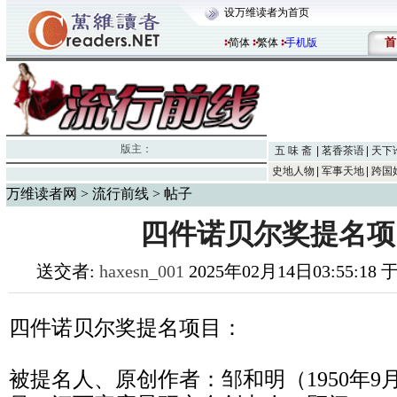
设万维读者为首页
首
简体
繁体
手机版
版主：
五 味 斋
茗香茶语
天下
史地人物
军事天地
跨国
万维读者网
>
流行前线
> 帖子
四件诺贝尔奖提名项
送交者:
haxesn_001
2025年02月14日03:55:18
四件诺贝尔奖提名项目：
被提名人、原创作者：邹和明（1950年9