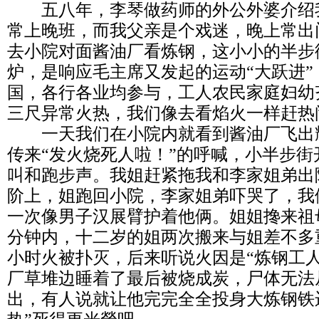
五八年，李琴做药师的外公外婆介绍
常上晚班，而我父亲是个戏迷，晚上常出
去小院对面酱油厂看炼钢，这小小的半步
炉，是响应毛主席又发起的运动“大跃进
国，各行各业均参与，工人农民家庭妇幼
三尺异常火热，我们像去看焰火一样赶热
一天我们在小院内就看到酱油厂飞出耀
传来“发火烧死人啦！”的呼喊，小半步
叫和跑步声。我姐赶紧拖我和李家姐弟出
阶上，姐跑回小院，李家姐弟吓哭了，我
一次像男子汉展臂护着他俩。姐姐搀来祖
分钟内，十二岁的姐两次搬来与姐差不多
小时火被扑灭，后来听说火因是“炼钢工
厂草堆边睡着了最后被烧成炭，尸体无法
出，有人说就让他完完全全投身大炼钢铁