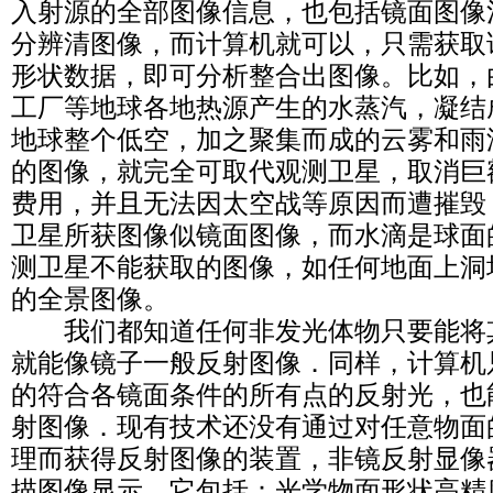
入射源的全部图像信息，也包括镜面图像
分辨清图像，而计算机就可以，只需获取
形状数据，即可分析整合出图像。比如，
工厂等地球各地热源产生的水蒸汽，凝结
地球整个低空，加之聚集而成的云雾和雨
的图像，就完全可取代观测卫星，取消巨
费用，并且无法因太空战等原因而遭摧毁
卫星所获图像似镜面图像，而水滴是球面
测卫星不能获取的图像，如任何地面上洞
的全景图像。
我们都知道任何非发光体物只要能将
就能像镜子一般反射图像．同样，计算机
的符合各镜面条件的所有点的反射光，也
射图像．现有技术还没有通过对任意物面
理而获得反射图像的装置，非镜反射显像
描图像显示。它包括：光学物面形状高精