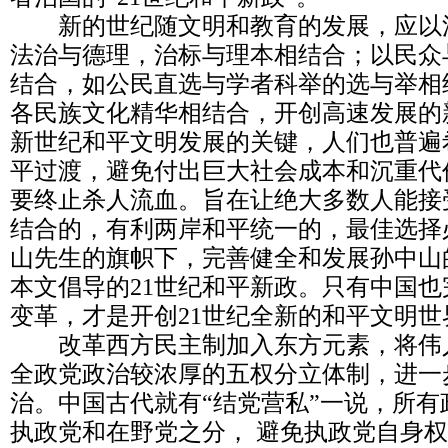
新的世纪随文明和教育的发展，应以
法治与德理，治标与理本相结合；以民众
结合，如公民直选与学者科举的选与举相
各民族文化精华相结合，开创高速发展的
新世纪和平文明发展的关键，人们也普遍
平过渡，避免付出巨大社会成本和沉重代
要终止杀人流血。旨在让绝大多数人能接受
结合的，有利两岸和平统一的，最佳选择
山先生的旗帜下，完善健全和发展孙中山
本文倡导的21世纪和平新政。只有中国
变革，才是开创21世纪全新的和平文明世
改革西方民主制加入东方元素，将伟
全政党政治较浓厚的五权分立体制，进一
治。中国古代就有“结党营私”一说，所
执政党和在野党之分， 避免执政党自身