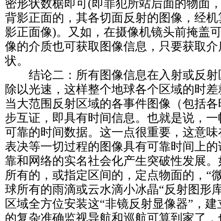
密形状数椐即可(即罪犯所站后面的物面
背影正面的，其各切面反射的图像，经机
影正面像)。又如，在摄像机镜头前掩盖
像的介质也可获取图像信息，只要获取介
状。
结论二：所有图像信息在入射或反射
除以光速，这样整个地球各个区域的时差
当大范围反射区域的各事件图像（包括各
步互证，即具有时间信息。也就是说，一
可靠的时间数据。这一点很重要，这意味
表决等一切过程的图像具有可靠时间上的
靠和网络的实名社会化产生突破性发展。
所有的，或指定区间的，定点物面的，“微
球所有的雨滴或云水滴小冰晶“反射图形
区域全方位安装这“非镜反射显像器”，
的复杂准确监视导航和巡航可算到家了，