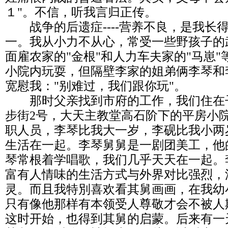
１"。不信，听我言归正传。
战争的后遗症----营养不良，是我长
一。我从小力不从心，常受一些野孩子的
面雇农家的"金根"和人力车夫家的"马崽
小院内玩耍，但隔壁李家的姐弟俩李琴和
宽慰我："别难过，我们跟你玩"。
那时父亲找到市府的工作，我们住在
步街2号，大天主教堂高石阶下的平房小
职人员，李琴比我大一岁，李砚比我小两
生活在一起。李琴舅舅是一剧团美工，他
琴常根着学唱歌，我们几乎天天在一起。
富有人情味的生活方式与外界对比强烈，
灵。而且我特別喜欢看其舅画画，在我幼
只有像他那样有本领受人尊敬才会不被人
这时开始，也得到其舅的启蒙。后来有一