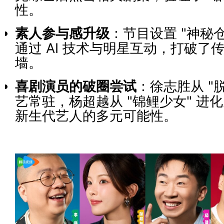
性。
素人参与感升级
：节目设置 "神秘
通过 AI 技术与明星互动，打破了
墙。
喜剧演员的破圈尝试
：徐志胜从 "
艺常驻，杨超越从 "锦鲤少女" 进化
新生代艺人的多元可能性。