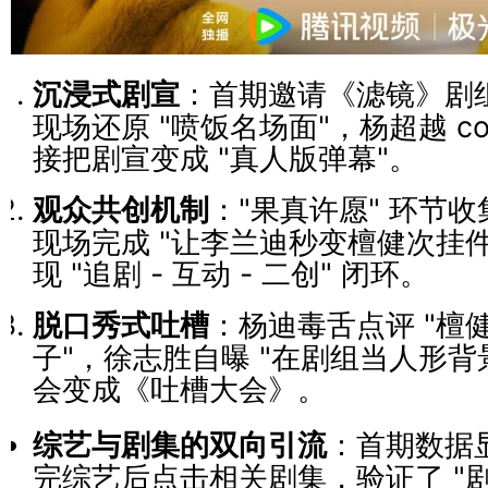
沉浸式剧宣
：首期邀请《滤镜》剧
现场还原 "喷饭名场面"，杨超越 c
接把剧宣变成 "真人版弹幕"。
观众共创机制
："果真许愿" 环节
现场完成 "让李兰迪秒变檀健次挂件
现 "追剧 - 互动 - 二创" 闭环。
脱口秀式吐槽
：杨迪毒舌点评 "檀健
子"，徐志胜自曝 "在剧组当人形背
会变成《吐槽大会》。
综艺与剧集的双向引流
：首期数据显
完综艺后点击相关剧集，验证了 "剧