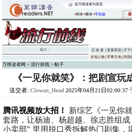
设万维读者为首页
首
简体
繁体
手机版
版主：
五 味 斋
茗香茶语
天下
史地人物
军事天地
跨国
万维读者网
>
流行前线
> 帖子
《一见你就笑》：把剧宣玩
送交者:
Clowan_Head
2025年04月21日02:00:3
腾讯视频放大招！
新综艺《一见你就
套路，让杨迪、杨超越、徐志胜组成 "
小卖部" 里用脱口秀拆解热门剧集，