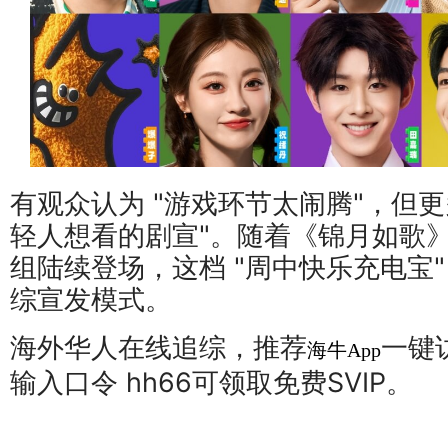
有观众认为 "游戏环节太闹腾"，但更
轻人想看的剧宣"。随着《锦月如歌
组陆续登场，这档 "周中快乐充电宝
综宣发模式。
海外华人在线追综，推荐
一键
海牛App
输入口令 hh66可领取免费SVIP。