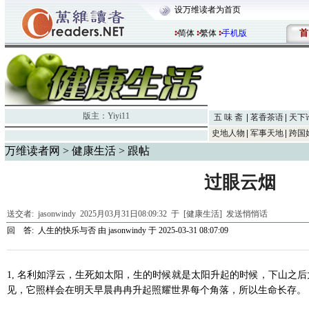
设万维读者为首页
首
简体
繁体
手机版
版主：
Yiyi11
五 味 斋
茗香茶语
天下
史地人物
军事天地
跨国
万维读者网
>
健康生活
> 跟帖
过眼云烟
送交者:
jasonwindy
2025月03月31日08:09:32 于 [健康生活]
发送悄悄话
回 答:
人生的快乐与否
由
jasonwindy
于 2025-03-31 08:07:09
1, 名利如浮云，生死如太阳，生的时候就是太阳升起的时候，下山之
见，它照样会在明天早晨冉冉升起照耀世界每个角落，所以生命长存。