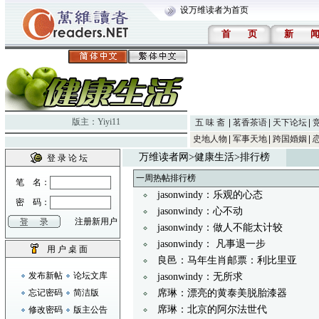
设万维读者为首页
首
页
新
版主：
Yiyi11
五 味 斋
茗香茶语
天下论坛
史地人物
军事天地
跨国婚姻
万维读者网
>
健康生活
>排行榜
登 录 论 坛
一周热帖排行榜
笔 名：
jasonwindy：乐观的心态
密 码：
jasonwindy：心不动
注册新用户
jasonwindy：做人不能太计较
jasonwindy： 凡事退一步
用 户 桌 面
良邑：马年生肖邮票：利比里亚
发布新帖
论坛文库
jasonwindy：无所求
忘记密码
简洁版
席琳：漂亮的黄泰美脱胎漆器
席琳：北京的阿尔法世代
修改密码
版主公告