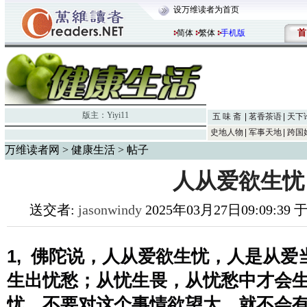
设万维读者为首页
首
简体
繁体
手机版
版主：
Yiyi11
五 味 斋
茗香茶语
天下
史地人物
军事天地
跨国
万维读者网
>
健康生活
> 帖子
人从爱欲生忧
送交者:
jasonwindy
2025年03月27日09:09:39
1,  佛陀说，人从爱欲生忧，人是从
生出忧愁；从忧生畏，从忧愁中才会
忧，不要对这个事情欲望大，就不会