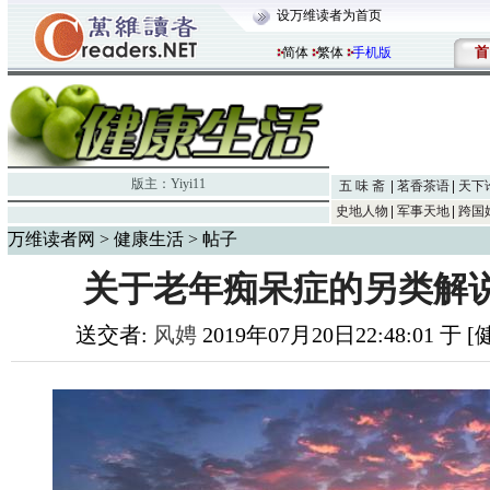
设万维读者为首页
首
简体
繁体
手机版
版主：
Yiyi11
五 味 斋
茗香茶语
天下
史地人物
军事天地
跨国
万维读者网
>
健康生活
> 帖子
关于老年痴呆症的另类解
送交者:
风娉
2019年07月20日22:48:01 于