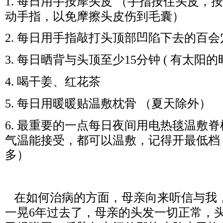
每日用手按摩头皮
（手指按住头皮，按
1.
动手指，以免摩擦头皮伤到毛囊）
每日用手指敲打头顶部凹陷下去的百会
2.
每日晒背与头顶至少
分钟
有太阳的
3.
15
(
喝干姜、红花茶
4.
每日用暖暖贴温敷枕骨
（夏天除外）
5.
最重要的一点每日夜间用电热毯温敷脊
6.
气温能接受，都可以温敷，记得开最低档
多）
在如何治病的方面，母亲向来听信与我
一晃
年过去了，母亲的头发一切正常，
6