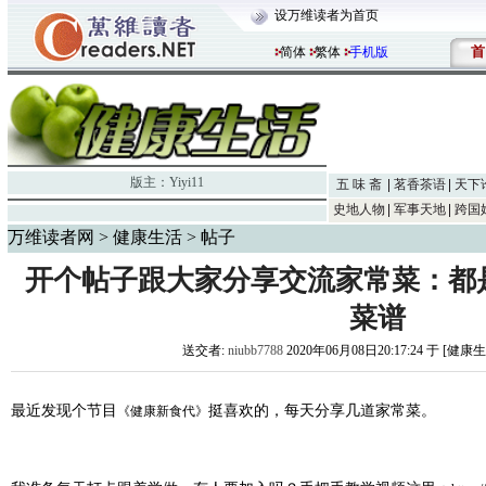
设万维读者为首页
首
简体
繁体
手机版
版主：
Yiyi11
五 味 斋
茗香茶语
天下
史地人物
军事天地
跨国
万维读者网
>
健康生活
> 帖子
开个帖子跟大家分享交流家常菜：都
菜谱
送交者:
niubb7788
2020年06月08日20:17:24 于 [健康
最近发现个节目
挺喜欢的，每天分享几道家常菜。
《健康新食代》