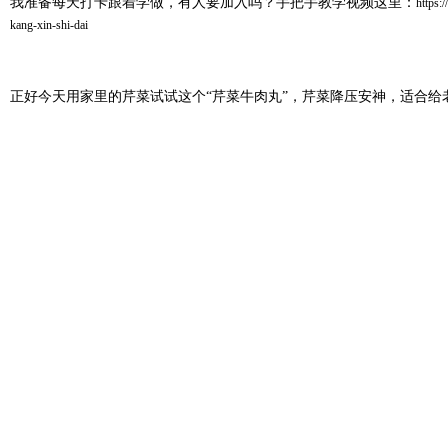
我准备每天打卡跟着学做，有人要加入吗？手把手教学视频这里：
https:
kang-xin-shi-dai
正好今天用家里的芹菜试试这个“芹菜牛肉丸”，芹菜降压安神，适合给