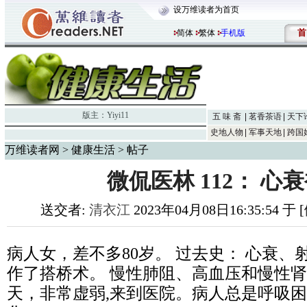
设万维读者为首页
首
简体
繁体
手机版
版主：
Yiyi11
五 味 斋
茗香茶语
天下
史地人物
军事天地
跨国
万维读者网
>
健康生活
> 帖子
微侃医林 112： 心
送交者:
清衣江
2023年04月08日16:35:54 
病人女，差不多80岁。 过去史： 心衰、射
作了搭桥术。 慢性肺阻、高血压和慢性
天，非常虚弱,来到医院。病人总是呼吸