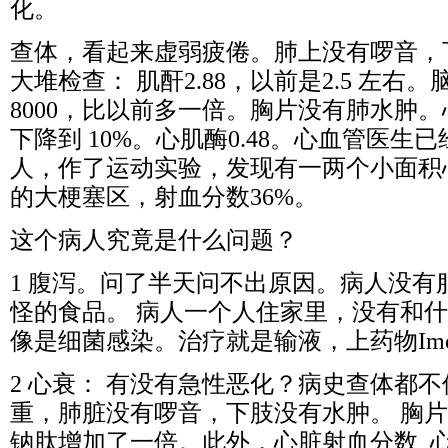
化。
查体，看起来虚弱疲倦。肺上没有啰音，
大堆检查： 肌酐2.88，以前是2.5 左右。脑
8000，比以前多一倍。胸片没有肺水肿
下降到 10%。心肌酶0.48。心血管医生
人，作了运动实验，发现有一两个小面积
的大梗塞区，射血分数36%。
这个病人究竟是什么问题？
1 腹泻。问了半天问不出原因。病人没有
怪的食品。 病人一个人住家里，没有和
像是细菌感染。治疗就是输液，上药物Imod
2 心衰： 有没有急性恶化？病史查体都不
重，肺脏没有啰音，下肢没有水肿。 胸
钠肽增加了一倍。此外，心脏射血分数, 