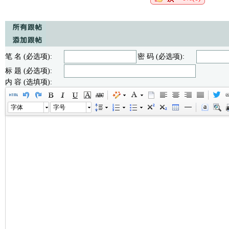
笔 名 (必选项):
密 码 (必选项):
标 题 (必选项):
内 容 (选填项):
字体
字号