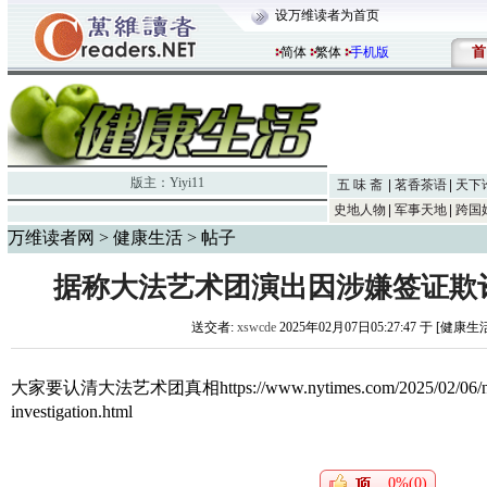
设万维读者为首页
首
简体
繁体
手机版
版主：
Yiyi11
五 味 斋
茗香茶语
天下
史地人物
军事天地
跨国
万维读者网
>
健康生活
> 帖子
据称大法艺术团演出因涉嫌签证欺
送交者:
xswcde
2025年02月07日05:27:47 于 [健康生
大家要认清大法艺术团真相
https://www.nytimes.com/2025/02/06/n
investigation.html
0%(0)