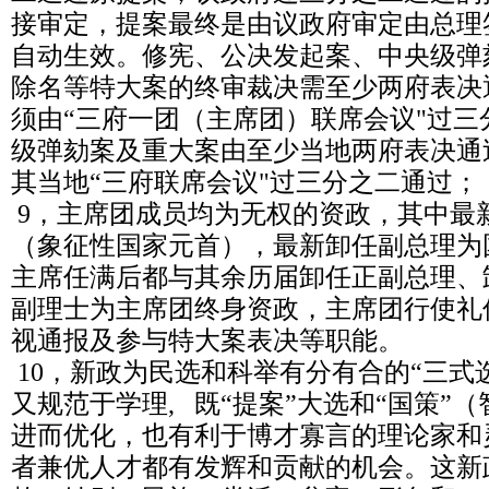
接审定，提案最终是由议政府审定由总理
自动生效。修宪、公决发起案、中央级弹
除名等特大案的终审裁决需至少两府表决
须由“三府一团（主席团）联席会议"过
级弹劾案及重大案由至少当地两府表决通
其当地“三府联席会议"过三分之二通过；
9，主席团成员均为无权的资政，其中最
（象征性国家元首），最新卸任副总理为
主席任满后都与其余历届卸任正副总理、
副理士为主席团终身资政，主席团行使礼
视通报及参与特大案表决等职能。
10，新政为民选和科举有分有合的“三式
又规范于学理, 既“提案”大选和“国策”
进而优化，也有利于博才寡言的理论家和
者兼优人才都有发辉和贡献的机会。这新