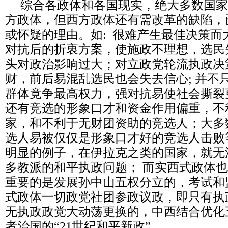
综合各政体和各国现实，绝大多数国家
方政体，但西方政体还有需改革的缺陷，
或怀疑的理由。如: 很难产生最佳决策而
对抗后的折衷方案，使施政不理想，选民
头对政治影响过大；对立政党轮流执政决
财，前后易混乱选民也会失去信心; 并不
群体竟争最高权力，强对抗易使社会撕裂
还有竞选的形象口才和资金作用偏重，不
家，和不利于无财团资助的竞选人；大多
选人易被仅仅是形象口才好的竞选人击败
明显的例子，在伊拉克之类的国家，就无
多教派的和平执政问题； 而实西式政体
重要的是发展孙中山五权分立的，考试和
式政体一切政党社团参政议政，即只有执
无执政政党大动荡更换的，中西结合优化
者治国的“21世纪和平新政”。