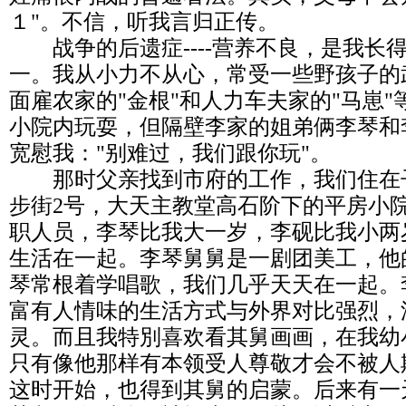
１"。不信，听我言归正传。
战争的后遗症----营养不良，是我长
一。我从小力不从心，常受一些野孩子的
面雇农家的"金根"和人力车夫家的"马崽
小院内玩耍，但隔壁李家的姐弟俩李琴和
宽慰我："别难过，我们跟你玩"。
那时父亲找到市府的工作，我们住在
步街2号，大天主教堂高石阶下的平房小
职人员，李琴比我大一岁，李砚比我小两
生活在一起。李琴舅舅是一剧团美工，他
琴常根着学唱歌，我们几乎天天在一起。
富有人情味的生活方式与外界对比强烈，
灵。而且我特別喜欢看其舅画画，在我幼
只有像他那样有本领受人尊敬才会不被人
这时开始，也得到其舅的启蒙。后来有一