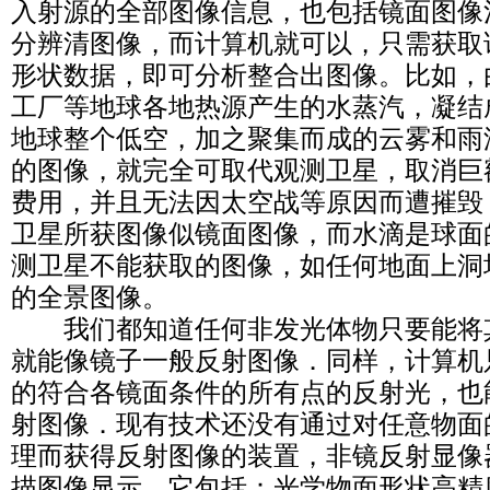
入射源的全部图像信息，也包括镜面图像
分辨清图像，而计算机就可以，只需获取
形状数据，即可分析整合出图像。比如，
工厂等地球各地热源产生的水蒸汽，凝结
地球整个低空，加之聚集而成的云雾和雨
的图像，就完全可取代观测卫星，取消巨
费用，并且无法因太空战等原因而遭摧毁
卫星所获图像似镜面图像，而水滴是球面
测卫星不能获取的图像，如任何地面上洞
的全景图像。
我们都知道任何非发光体物只要能将
就能像镜子一般反射图像．同样，计算机
的符合各镜面条件的所有点的反射光，也
射图像．现有技术还没有通过对任意物面
理而获得反射图像的装置，非镜反射显像
描图像显示。它包括：光学物面形状高精