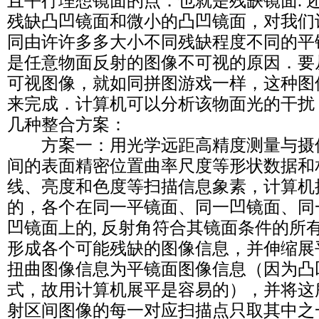
且平行理想镜面的点．也就是残缺镜面. 
残缺凸凹镜面和微小的凸凹镜面，对我们
同由许许多多大小不同残缺程度不同的平
是任意物面反射的图像不可视的原因．要
可视图像，就如同拼图游戏一样，这种图
来完成．计算机可以分析该物面光的干扰
几种整合方案：
方案一：用光学远距高精度测量与摄
间的表面精密位置曲率尺度等形状数据和
线、亮度和色度等扫描信息象素，计算机
的，各个在同一平镜面、同一凹镜面、同
凹镜面上的, 反射角符合其镜面条件的所
形成各个可能残缺的图像信息，并伸缩展
扭曲图像信息为平镜面图像信息（因为凸
式，故用计算机展平是容易的），并将这
射区间图像的每一对应扫描点只取其中之