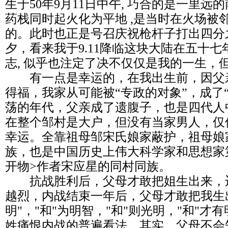
生于50年9月11日中午, 巧合的是一里
药栈同时起火化为平地 ,是当时在火场被
的。此时也正是号召庆祝枪杆子打出四分
夕，看来我于9.11降临这块大陆在五十
志, 似乎也注定了决不仅仅是我的一生，
有一点是幸运的，在我出生前，因父
得福，我家从可能被“专政的对象”，成了
荡的年代，父亲成了遗腹子，也是四代人
在整个邹村是大户，但没有当家男人，仅
幸运。全靠祖母邹宋氏娘家蔽护，祖母娘
族，也是中国历史上伟大科学家和思想家
开物>作者宋应星的同村同族。
抗战胜利后，父母才敢把姐生出来，
越烈，内战结束一年后，父母才敢把我生
明"，"和"为明智，"和"则光明，"和"
姓痛恨内战的普遍看法。其实，父母不会知