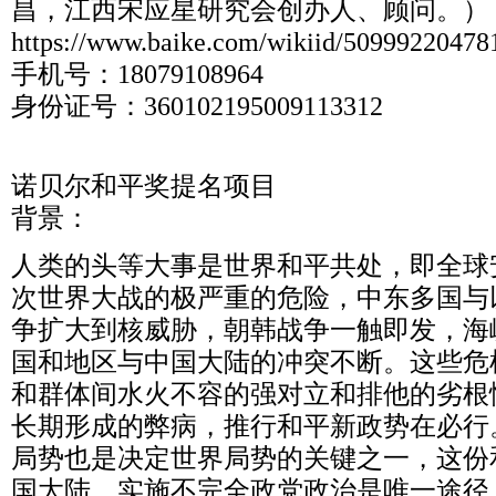
昌，江西宋应星研究会创办人、顾问。）
https://www.baike.com/wikiid/5099922047
手机号：18079108964
身份证号：360102195009113312
诺贝尔和平奖提名项目
背景：
人类的头等大事是世界和平共处，即全球
次世界大战的极严重的危险，中东多国与
争扩大到核威胁，朝韩战争一触即发，海
国和地区与中国大陆的冲突不断。这些危
和群体间水火不容的强对立和排他的劣根
长期形成的弊病，推行和平新政势在必行
局势也是决定世界局势的关键之一，这份
国大陆，实施不完全政党政治是唯一途径