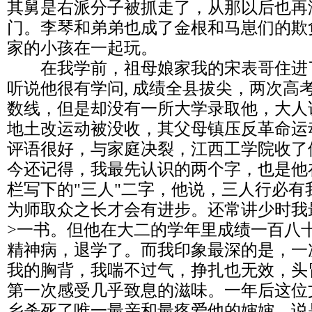
其舅是右派分子被抓走了，从那以后也再
门。李琴和弟弟也成了金根和马崽们的欺
家的小孩在一起玩。
在我学前，祖母娘家我的宋表哥住进
听说他很有学问, 成绩全县拔尖，两次高
数线，但是却没有一所大学录取他，大人
地土改运动被没收，其父母镇压反革命运
评语很好，与家庭决裂，江西工学院收了
今还记得，我最先认识的两个字，也是他
栏写下的"三人"二字，他说，三人行必有
为师取众之长才会有进步。还常讲少时我
>一书。但他在大二的学年里成绩一百八
精神病，退学了。而我印象最深的是，一
我的胸背，我喘不过气，挣扎也无效，头
第一次感受几乎致息的滋味。一年后这位
乡杀死了唯一最亲和最疼爱他的婶婶，说