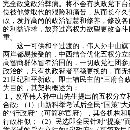
完全政党政治弊病。将不会有执政党下台
位被他党取代的艰险和痛苦，从而长存久
政，发挥高尚的政治智慧和修养，修改各
的利益诉求，放弃过高权力欲望更改奋斗
重。
这一可供和平过渡的，伟人孙中山旗
两岸都易接受的，中西结合优化五权分立
高智商群体智者治国的，一切政党社团参
政治的，只有执政智者平稳更换的，而无
21世纪和平新政。即士辅民主的“三府合
为目的，其架构概述为：
1，改革伟人孙中山先生提出的五权分立
合政: （1）由新科举考试后全民“国策”大
的“行政府”（可简称官府），其各机构
行政相似；（2）民选即全民针对“提案”