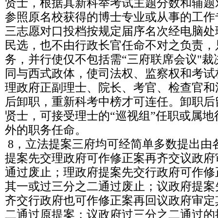
贤士，根据其新科举考试主题分数和辅题
参照原名校获得的博士专业或从事的工作
三志愿对口投档按规定届序名次经电脑处
民选，也不由行政长官任命不对之负责，
务，并行使仅不包括需“三府联席会议"
同与西式政体，使司法权、监察权和考试
理政府正副理士、院长、考官、检查官和
后卸职，重新科考中榜才可连任。卸职后
贤士，可接受理士的“巡视组”任职或属
外的职务任命。
8，立法提案三府均可经简单多数提出由
提案先交理政府可作修正案再齐交议政府
通过废止；理政府提案先交行政府可作修
其一或过三分之二通过废止；议政府提案
齐交行政府也可作修正案再回议政府审定
二通过原提案；议政府过三分之二通过的