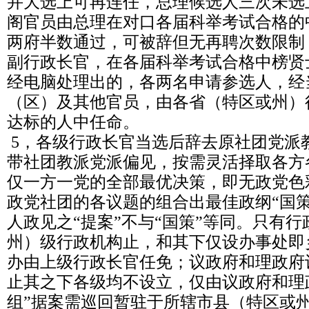
并大选上可再连任，总理候选人三次未选
阁官员由总理在对口各届科举考试合格的
两府半数通过，可被辞但无再聘次数限制
副行政长官，在各届科举考试合格中榜贤
经电脑处理出的，各两名申请参选人，经
（区）及其他官员，由各省（特区或州）
达标的人中任命。
5，各级行政长官当选后辞去原社团党派
带社团教派党派偏见，按需灵活择取各方
仅一方一党的全部最优决策，即无政党色
政党社团的各议题的组合出最佳政纲“国
人政见之“提案”不与“国策”等同。只有
州）级行政机构止，和其下仅设办事处即
办由上级行政长官任免；议政府和理政府
止其之下各级均不设立，仅由议政府和理
组”据案需巡回暂驻于所辖市县（特区或