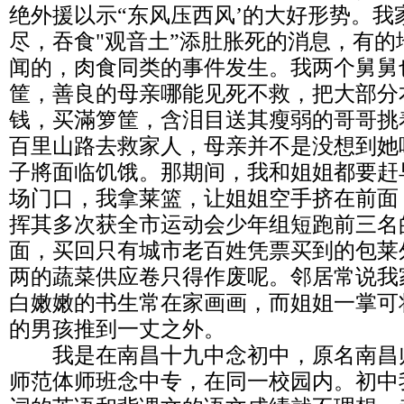
绝外援以示“东风压西风’的大好形势。我
尽，吞食"观音土”添肚胀死的消息，有
闻的，肉食同类的事件发生。我两个舅舅
筐，善良的母亲哪能见死不救，把大部分
钱，买滿箩筐，含泪目送其瘦弱的哥哥挑
百里山路去救家人，母亲并不是没想到她
子將面临饥饿。那期间，我和姐姐都要赶
场门口，我拿莱篮，让姐姐空手挤在前面
挥其多次获全市运动会少年组短跑前三名
面，买回只有城市老百姓凭票买到的包莱
两的蔬菜供应卷只得作废呢。邻居常说我
白嫩嫩的书生常在家画画，而姐姐一掌可
的男孩推到一丈之外。
我是在南昌十九中念初中，原名南昌
师范体师班念中专，在同一校园内。初中