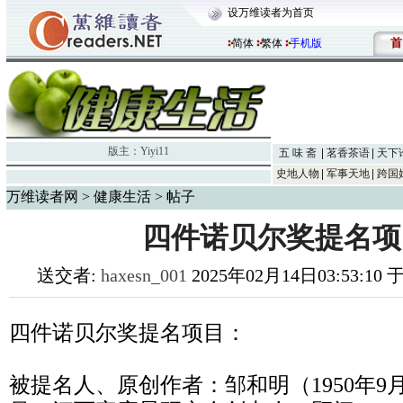
设万维读者为首页
首
简体
繁体
手机版
版主：
Yiyi11
五 味 斋
茗香茶语
天下
史地人物
军事天地
跨国
万维读者网
>
健康生活
> 帖子
四件诺贝尔奖提名项
送交者:
haxesn_001
2025年02月14日03:53:10
四件诺贝尔奖提名项目：
被提名人、原创作者：邹和明（1950年9