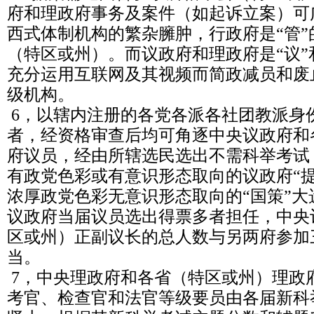
府和理政府事务及案件（如起诉立案）可
西式体制机构的繁杂臃肿，行政府是“管
（特区或州）。而议政府和理政府是“议”
充分运用互联网及其视频而简政减员和废
级机构。
6，以辖内注册的各党各派各社团教派身
者，经资格审查后均可角逐中央议政府和
府议员，经由所辖选民选出不需科举考试
有政党色彩或有意识形态取向的议政府“
浓厚政党色彩无意识形态取向的“国策”
议政府当届议员选出得票多者担任，中央
区或州）正副议长的总人数与另两府参加
当。
7，中央理政府和各省（特区或州）理政
考官、检查官和法官等级要员由各届新科