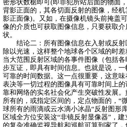
密形状数椐即可(即罪犯所站后面的物面
背影正面的，其各切面反射的图像，经机
影正面像)。又如，在摄像机镜头前掩盖
像的介质也可获取图像信息，只要获取介
状。
结论二：所有图像信息在入射或反射
除以光速，这样整个地球各个区域的时差
当大范围反射区域的各事件图像（包括各
步互证，即具有时间信息。也就是说，一
可靠的时间数据。这一点很重要，这意味
表决等一切过程的图像具有可靠时间上的
靠和网络的实名社会化产生突破性发展。
所有的，或指定区间的，定点物面的，“微
球所有的雨滴或云水滴小冰晶“反射图形
区域全方位安装这“非镜反射显像器”，
的复杂准确监视导航和巡航可算到家了，