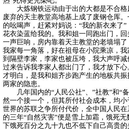
热”死得更光榮吧。
大炼钢铁运动由于出的大都是不合格
废弃的天主教堂高地基上成了废钢仓厍。
的吆喝声，赶紧对妈说：“我的新衣来了
花衣染蓝给我的。我和姐一同跑出门，回
一声巨响，房内靠着天主教堂的老墙塌了
我家每一角落，好在祖母在小院乘凉，我
到隔壁李家，李家也被压垮，我大声呼减
过来告诉我李家人都出门了，我才放下心
才明白，是我和姐齐步跑产生的地板共振
两家的隐患。
几年国内的“人民公社”、”社教”和“备
然一个接一个，但其所付社会成本，均小
世界的苏联之争所付代价，全中国人民在
的三年“自然灾害”便是雪上加霜，饿死
下饿死百分之九十九也不低下自己高贵的