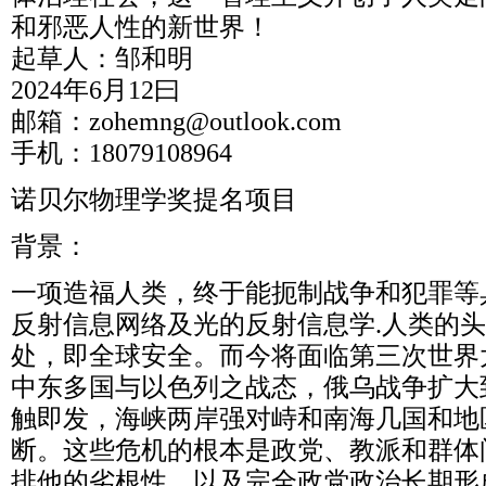
和邪恶人性的新世界！
起草人：邹和明
2024年6月12曰
邮箱：zohemng@outlook.com
手机：18079108964
诺贝尔物理学奖提名项目
背景：
一项造福人类，终于能扼制战争和犯罪等
反射信息网络及光的反射信息学.人类的
处，即全球安全。而今将面临第三次世界
中东多国与以色列之战态，俄乌战争扩大
触即发，海峡两岸强对峙和南海几国和地
断。这些危机的根本是政党、教派和群体
排他的劣根性，以及完全政党政治长期形