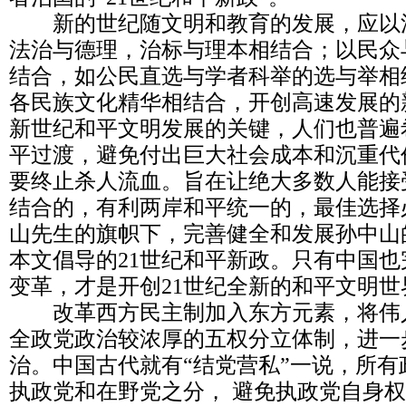
新的世纪随文明和教育的发展，应以
法治与德理，治标与理本相结合；以民众
结合，如公民直选与学者科举的选与举相
各民族文化精华相结合，开创高速发展的
新世纪和平文明发展的关键，人们也普遍
平过渡，避免付出巨大社会成本和沉重代
要终止杀人流血。旨在让绝大多数人能接受
结合的，有利两岸和平统一的，最佳选择
山先生的旗帜下，完善健全和发展孙中山
本文倡导的21世纪和平新政。只有中国
变革，才是开创21世纪全新的和平文明世
改革西方民主制加入东方元素，将伟
全政党政治较浓厚的五权分立体制，进一
治。中国古代就有“结党营私”一说，所
执政党和在野党之分， 避免执政党自身