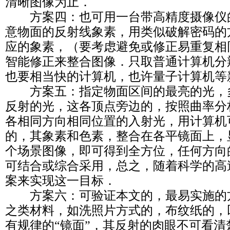
清晰图像为止．
方案四：也可用一台带高精度摄像仪
意物面的反射线象素，用类似破解密码的
应的象素，（要考虑避免或修正易重复相
智能修正来整合图像．只取普通计算机分
也要相当快的计算机，也许量子计算机等
方案五：指定物面区间的最亮的光，
反射的光，这各顶点旁边的，按照曲率分
各相同方向相同位置的入射光，用计算机
的，其象素和色素，整合在各平镜面上，
个场景图像，即可得到全方位，任何方向
可结合或综合采用，总之，随着科学的高
案来实现这一目标．
方案六：可验证本文的，最易实施的
之类材料，如洗照片方式的，布纹纸的，
有规律的“镜面”，其反射的肉眼不可看