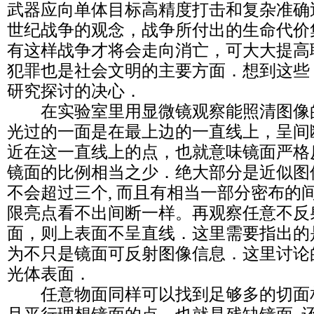
武器应向单体目标高精度打击和复杂准确
世纪战争的观念，战争所付出的生命代价
有这样战争才将会走向消亡，可大大提高
犯罪也是社会文明的主要方面．想到这些
研究探讨的决心．
在实验室里用显微镜观察能照清图像
光过的一面是在最上边的一直线上，呈间
近在这一直线上的点，也就意味镜面严格
镜面的比例相当之少．绝大部分是近似图像
不会超过三个, 而且有相当一部分密布的
限亮点看不出间断一样。再观察任意不反
面，则上表面不呈直线．这里需要指出的
为不只是镜面可反射图像信息．这里讨论
光体表面．
任意物面同样可以找到足够多的切面