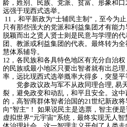
龄，姓别、民族、党派、贫富、形象和口
远强于现西式选举。
11，和平新政为“士辅民主制”，至今为
只有那些强大的党派和利益集团才有能力
脱颖而出之贤人贤士则是民意与学理的代
团、教派或利益集团的代表。最终转为全
慧体系辅导。
12，各民族和各具特色地区有充分自治
的民族或最小地区只要出智者就有出总理
率，远比现西式选举摡率大得多，突显平
党参政议政与军不从政同理合理, 易
裂，避免政变和动乱，和平且安全。这中
的，高智商群体智者治国的21世纪新政将
向"智主"！ 如果说民主是选票，智主便
虚拟世界“元宇宙”系统，最终实现无人
体治理社会，这一智理主义开创了人类走