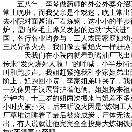
五八年，李琴做药师的外公外婆介绍
常上晚班，而我父亲是个戏迷，晚上常出
去小院对面酱油厂看炼钢，这小小的半步
炉，是响应毛主席又发起的运动“大跃进
国，各行各业均参与，工人农民家庭妇幼
三尺异常火热，我们像去看焰火一样赶热
一天我们在小院内就看到酱油厂飞出耀
传来“发火烧死人啦！”的呼喊，小半步
叫和跑步声。我姐赶紧拖我和李家姐弟出
阶上，姐跑回小院，李家姐弟吓哭了，我
一次像男子汉展臂护着他俩。姐姐搀来祖
分钟内，十二岁的姐两次搬来与姐差不多
小时火被扑灭，后来听说火因是“炼钢工
厂草堆边睡着了最后被烧成炭，尸体无法
出，有人说就让他完完全全投身大炼钢铁