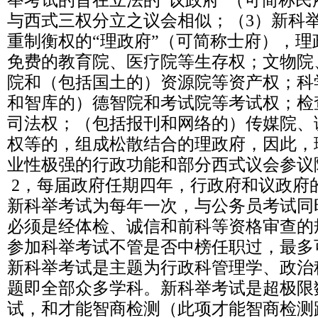
举考试的旨在立法的“议政府”（可简称
与西式三权分立之议会相似；（3）新科
重制衡权的“理政府”（可简称士府），
免费的教育院、医疗院等生存权；文物院
院和（包括国土的）资源院等资产权；科
和智库的）德智院和考试院等考试权；检
司法权；（包括报刊和网络的）传媒院、
权等的，组成松散结合的理政府，因此，
业性极强的行政功能和部分西式议会参议
2，每届政府任期四年，行政府和议政府
新科举考试为每年一次，与公务员考试同
必须是经体检、诚信和前科等资格审查的
参加科举考试不管是否中榜任职过，最多
新科举考试是主题为行政科管理学、政治
题即全部众多学科。新科举考试是超极限
试，和才能智商检测（此项才能智商检测