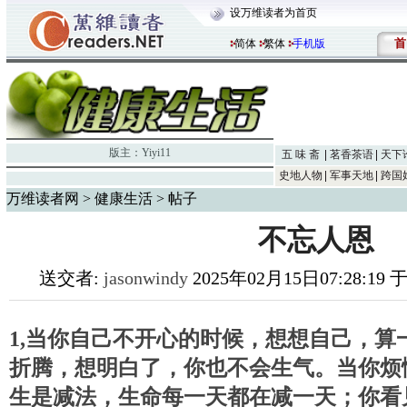
设万维读者为首页
首
简体
繁体
手机版
版主：
Yiyi11
五 味 斋
茗香茶语
天下
史地人物
军事天地
跨国
万维读者网
>
健康生活
> 帖子
不忘人恩
送交者:
jasonwindy
2025年02月15日07:28:19
1,当你自己不开心的时候，想想自己，算
折腾，想明白了，你也不会生气。当你烦
生是减法，生命每一天都在减一天；你看