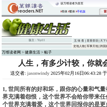
设万维读者为首页
首
简体
繁体
手机版
版主：
Yiyi11
五 味 斋
茗香茶语
天下
史地人物
军事天地
跨国
万维读者网
>
健康生活
> 帖子
人生，有多少计较，你就
送交者:
jasonwindy
2025年02月16日06:43:28
1, 世间所有的好和坏，跟你的心量和气
界充满着怨恨，这个世界不会给你带来任
个世界充满着爱，这个世界回报你的是更