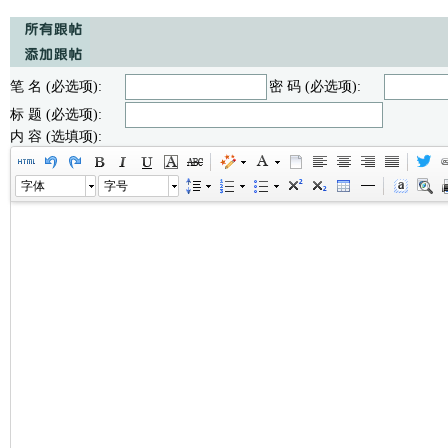
笔 名 (必选项):
密 码 (必选项):
标 题 (必选项):
内 容 (选填项):
字体
字号