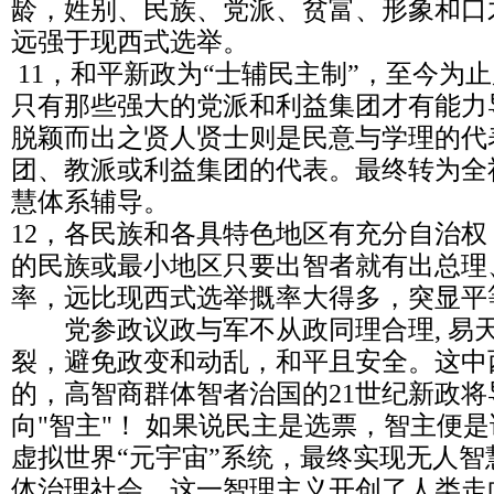
龄，姓别、民族、党派、贫富、形象和口
远强于现西式选举。
11，和平新政为“士辅民主制”，至今为
只有那些强大的党派和利益集团才有能力
脱颖而出之贤人贤士则是民意与学理的代
团、教派或利益集团的代表。最终转为全
慧体系辅导。
12，各民族和各具特色地区有充分自治
的民族或最小地区只要出智者就有出总理
率，远比现西式选举摡率大得多，突显平
党参政议政与军不从政同理合理, 易
裂，避免政变和动乱，和平且安全。这中
的，高智商群体智者治国的21世纪新政将
向"智主"！ 如果说民主是选票，智主便
虚拟世界“元宇宙”系统，最终实现无人
体治理社会，这一智理主义开创了人类走