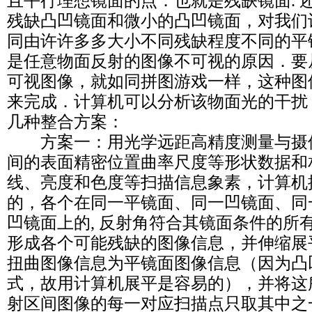
且平行理想镜面的点．也就是残缺镜面. 
残缺凸凹镜面和微小的凸凹镜面，对我们
同由许许多多大小不同残缺程度不同的平
是任意物面反射的图像不可视的原因．要
可视图像，就如同拼图游戏一样，这种图
来完成．计算机可以分析该物面光的干扰
几种整合方案：
方案一：用光学远距高精度测量与摄
间的表面精密位置曲率尺度等形状数据和
线、亮度和色度等扫描信息象素，计算机
的，各个在同一平镜面、同一凹镜面、同
凹镜面上的, 反射角符合其镜面条件的所
形成各个可能残缺的图像信息，并伸缩展
扭曲图像信息为平镜面图像信息（因为凸
式，故用计算机展平是容易的），并将这
射区间图像的每一对应扫描点只取其中之