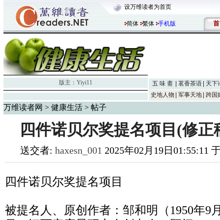
设万维读者为首页
首
简体
繁体
手机版
版主：
Yiyi11
五 味 斋
茗香茶语
天下
史地人物
军事天地
跨国
万维读者网
>
健康生活
> 帖子
四件诺贝尔奖提名项目(修正
送交者:
haxesn_001
2025年02月19日01:55:11
四件诺贝尔奖提名项目
被提名人、原创作者：邹和明（1950年9