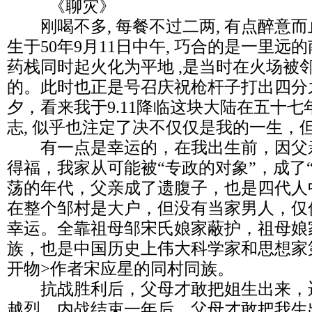
《聊灾》
刚喝不多, 每餐不过二两, 有点醉意而
生于50年9月11日中午, 巧合的是一里
药栈同时起火化为平地 ,是当时在火场被
的。此时也正是号召庆祝枪杆子打出四分
夕，看来我于9.11降临这块大陆在五十
志, 似乎也注定了决不仅仅是我的一生，
有一点是幸运的，在我出生前，因父
得福，我家从可能被“专政的对象”，成了
荡的年代，父亲成了遗腹子，也是四代人
在整个邹村是大户，但没有当家男人，仅
幸运。全靠祖母邹宋氏娘家蔽护，祖母娘
族，也是中国历史上伟大科学家和思想家
开物>作者宋应星的同村同族。
抗战胜利后，父母才敢把姐生出来，
越烈，内战结束一年后，父母才敢把我生