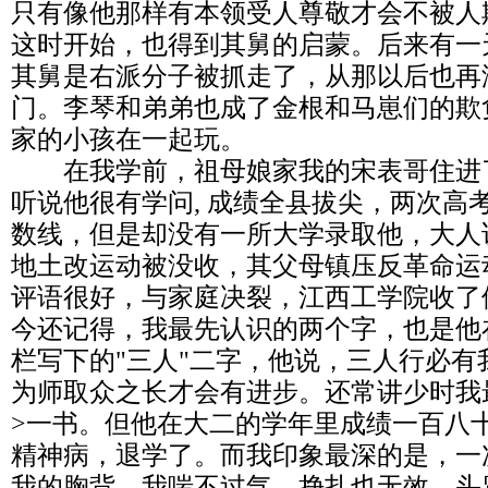
只有像他那样有本领受人尊敬才会不被人
这时开始，也得到其舅的启蒙。后来有一
其舅是右派分子被抓走了，从那以后也再
门。李琴和弟弟也成了金根和马崽们的欺
家的小孩在一起玩。
在我学前，祖母娘家我的宋表哥住进
听说他很有学问, 成绩全县拔尖，两次高
数线，但是却没有一所大学录取他，大人
地土改运动被没收，其父母镇压反革命运
评语很好，与家庭决裂，江西工学院收了
今还记得，我最先认识的两个字，也是他
栏写下的"三人"二字，他说，三人行必有
为师取众之长才会有进步。还常讲少时我
>一书。但他在大二的学年里成绩一百八
精神病，退学了。而我印象最深的是，一
我的胸背，我喘不过气，挣扎也无效，头