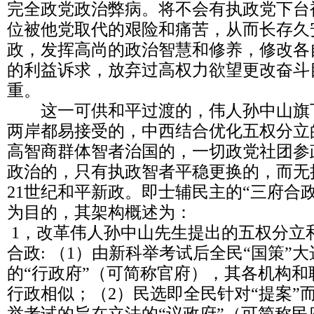
完全政党政治弊病。将不会有执政党下台
位被他党取代的艰险和痛苦，从而长存久
政，发挥高尚的政治智慧和修养，修改各
的利益诉求，放弃过高权力欲望更改奋斗
重。
这一可供和平过渡的，伟人孙中山旗
两岸都易接受的，中西结合优化五权分立
高智商群体智者治国的，一切政党社团参
政治的，只有执政智者平稳更换的，而无
21世纪和平新政。即士辅民主的“三府合
为目的，其架构概述为：
1，改革伟人孙中山先生提出的五权分立
合政: （1）由新科举考试后全民“国策”大
的“行政府”（可简称官府），其各机构
行政相似；（2）民选即全民针对“提案”