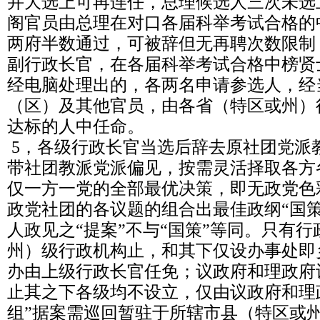
并大选上可再连任，总理候选人三次未选
阁官员由总理在对口各届科举考试合格的
两府半数通过，可被辞但无再聘次数限制
副行政长官，在各届科举考试合格中榜贤
经电脑处理出的，各两名申请参选人，经
（区）及其他官员，由各省（特区或州）
达标的人中任命。
5，各级行政长官当选后辞去原社团党派
带社团教派党派偏见，按需灵活择取各方
仅一方一党的全部最优决策，即无政党色
政党社团的各议题的组合出最佳政纲“国
人政见之“提案”不与“国策”等同。只有
州）级行政机构止，和其下仅设办事处即
办由上级行政长官任免；议政府和理政府
止其之下各级均不设立，仅由议政府和理
组”据案需巡回暂驻于所辖市县（特区或