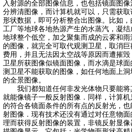
入射源的全部图像信息，也包括镜面图像
分辨清图像，而计算机就可以，只需获取
形状数据，即可分析整合出图像。比如，
工厂等地球各地热源产生的水蒸汽，凝结
地球整个低空，加之聚集而成的云雾和雨
的图像，就完全可取代观测卫星，取消巨
费用，并且无法因太空战等原因而遭摧毁
卫星所获图像似镜面图像，而水滴是球面
测卫星不能获取的图像，如任何地面上洞
的全景图像。
我们都知道任何非发光体物只要能将
就能像镜子一般反射图像．同样，计算机
的符合各镜面条件的所有点的反射光，也
射图像．现有技术还没有通过对任意物面
理而获得反射图像的装置，非镜反射显像
描图像显示。它包括：光学物面形状高精