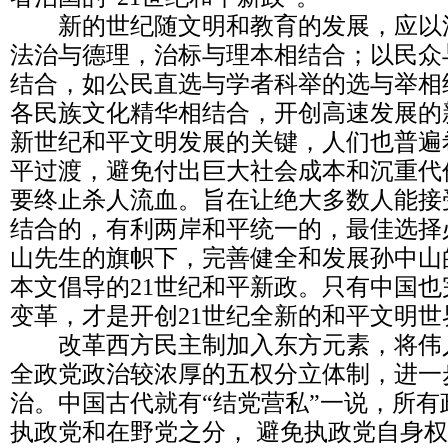
新的世纪随文明和教育的发展，应以
法治与德理，治标与理本相结合；以民众
结合，如公民直选与学者科举的选与举相
各民族文化精华相结合，开创高速发展的
新世纪和平文明发展的关键，人们也普遍
平过渡，避免付出巨大社会成本和沉重代
要终止杀人流血。旨在让绝大多数人能接受
结合的，有利两岸和平统一的，最佳选择
山先生的旗帜下，完善健全和发展孙中山
本文倡导的21世纪和平新政。只有中国
变革，才是开创21世纪全新的和平文明世
改革西方民主制加入东方元素，将伟
全政党政治较浓厚的五权分立体制，进一
治。中国古代就有“结党营私”一说，所
执政党和在野党之分， 避免执政党自身