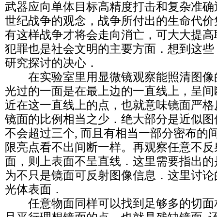
武器应向单体目标高精度打击和复杂准确
世纪战争的观念，战争所付出的生命代价
有这样战争才将会走向消亡，可大大提高
犯罪也是社会文明的主要方面．想到这些
研究探讨的决心．
在实验室里用显微镜观察能照清图像
光过的一面是在最上边的一直线上，呈间
近在这一直线上的点，也就意味镜面严格
镜面的比例相当之少．绝大部分是近似图像
不会超过三个, 而且有相当一部分密布的
限亮点看不出间断一样。再观察任意不反
面，则上表面不呈直线．这里需要指出的
为不只是镜面可反射图像信息．这里讨论
光体表面．
任意物面同样可以找到足够多的切面