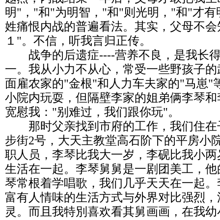
明"，"和"为明智，"和"则光明，"和"
姓痛恨内战的普遍看法。其实，父母不会知
１"。不信，听我言归正传。
战争的后遗症----营养不良，是我长
一。我从小力不从心，常受一些野孩子的
面雇农家的"金根"和人力车夫家的"马崽
小院内玩耍，但隔壁李家的姐弟俩李琴和
宽慰我："别难过，我们跟你玩"。
那时父亲找到市府的工作，我们住在
步街2号，大天主教堂高石阶下的平房小
职人员，李琴比我大一岁，李砚比我小两
生活在一起。李琴舅舅是一剧团美工，他
琴常根着学唱歌，我们几乎天天在一起。
富有人情味的生活方式与外界对比强烈，
灵。而且我特別喜欢看其舅画画，在我幼