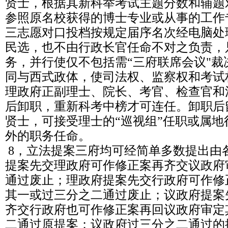
贤士，根据其新科举考试主题分数和辅题
参照原名校获得的博士专业或从事的工作
三志愿对口投档按规定届序名次经电脑处
民选，也不由行政长官任命不对之负责，
务，并行使仅不包括需“三府联席会议"
同与西式政体，使司法权、监察权和考试
理政府正副理士、院长、考官、检查官和
后卸职，重新科考中榜才可连任。卸职后
贤士，可接受理士的“巡视组”任职或属
外的职务任命。
8，立法提案三府均可经简单多数提出由
提案先交理政府可作修正案再齐交议政府
通过废止；理政府提案先交行政府可作修
其一或过三分之二通过废止；议政府提案
齐交行政府也可作修正案再回议政府审定
二通过原提案；议政府过三分之二通过的