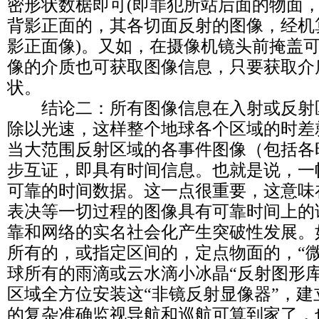
密形状数椐即可(即罪犯所站后面的物面
背影正面的，其各切面反射的图像，经机
影正面像)。又如，在摄像机镜头前掩盖
像的介质也可获取图像信息，只要获取介
状。
结论二：所有图像信息在入射或反射
除以光速，这样整个地球各个区域的时差
当大范围反射区域的各事件图像（包括各
步互证，即具有时间信息。也就是说，一
可靠的时间数据。这一点很重要，这意味
表决等一切过程的图像具有可靠时间上的
靠和网络的实名社会化产生突破性发展。
所有的，或指定区间的，定点物面的，“微
球所有的雨滴或云水滴小冰晶“反射图形
区域全方位安装这“非镜反射显像器”，
的复杂准确监视导航和巡航可算到家了，