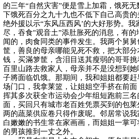
的三年“自然灾害”便是雪上加霜，饿死
下饿死百分之九十九也不低下自己高贵的
绝外援以示“东风压西风’的大好形势。我
尽，吞食"观音土”添肚胀死的消息，有
闻的，肉食同类的事件发生。我两个舅舅
筐，善良的母亲哪能见死不救，把大部分
钱，买滿箩筐，含泪目送其瘦弱的哥哥挑
百里山路去救家人，母亲并不是没想到她
子將面临饥饿。那期间，我和姐姐都要赶
场门口，我拿莱篮，让姐姐空手挤在前面
挥其多次获全市运动会少年组短跑前三名
面，买回只有城市老百姓凭票买到的包莱
两的蔬菜供应卷只得作废呢。邻居常说我
白嫩嫩的书生常在家画画，而姐姐一掌可
的男孩推到一丈之外。