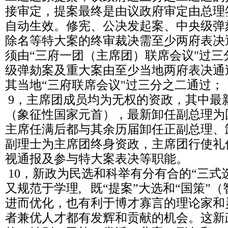
接审定，提案最终是由议政府审定由总理
自动生效。修宪、公决发起案、中央级弹
除名等特大案的终审裁决需至少两府表决
须由“三府一团（主席团）联席会议"过
级弹劾案及重大案由至少当地两府表决通
其当地“三府联席会议"过三分之二通过；
9，主席团成员均为无权的资政，其中最
（象征性国家元首），最新卸任副总理为
主席任满后都与其余历届卸任正副总理、
副理士为主席团终身资政，主席团行使礼
视通报及参与特大案表决等职能。
10，新政为民选和科举有分有合的“三式
又规范于学理, 既“提案”大选和“国策”
进而优化，也有利于博才寡言的理论家和
者兼优人才都有发辉和贡献的机会。这新