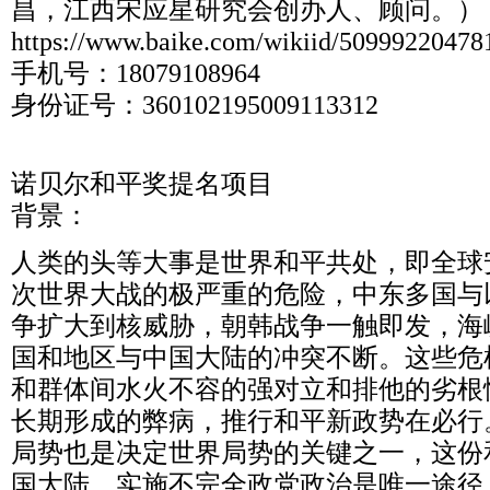
昌，江西宋应星研究会创办人、顾问。）
https://www.baike.com/wikiid/5099922047
手机号：18079108964
身份证号：360102195009113312
诺贝尔和平奖提名项目
背景：
人类的头等大事是世界和平共处，即全球
次世界大战的极严重的危险，中东多国与
争扩大到核威胁，朝韩战争一触即发，海
国和地区与中国大陆的冲突不断。这些危
和群体间水火不容的强对立和排他的劣根
长期形成的弊病，推行和平新政势在必行
局势也是决定世界局势的关键之一，这份
国大陆，实施不完全政党政治是唯一途径