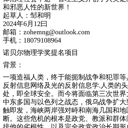
和邪恶人性的新世界！
起草人：邹和明
2024年6月12曰
邮箱：zohemng@outlook.com
手机：18079108964
诺贝尔物理学奖提名项目
背景：
一项造福人类，终于能扼制战争和犯罪等
反射信息网络及光的反射信息学.人类的
处，即全球安全。而今将面临第三次世界
中东多国与以色列之战态，俄乌战争扩大
触即发，海峡两岸强对峙和南海几国和地
断。这些危机的根本是政党、教派和群体
排他的劣根性，以及完全政党政治长期形