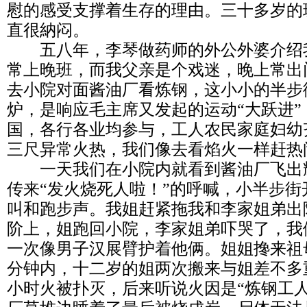
慰的感受支撑着生存的理由。三十多岁的
直很納闷。
五八年，李琴做药师的外公外婆介绍
常上晚班，而我父亲是个戏迷，晚上常出
去小院对面酱油厂看炼钢，这小小的半步
炉，是响应毛主席又发起的运动“大跃进
国，各行各业均参与，工人农民家庭妇幼
三尺异常火热，我们像去看焰火一样赶热
一天我们在小院内就看到酱油厂飞出耀
传来“发火烧死人啦！”的呼喊，小半步
叫和跑步声。我姐赶紧拖我和李家姐弟出
阶上，姐跑回小院，李家姐弟吓哭了，我
一次像男子汉展臂护着他俩。姐姐搀来祖
分钟内，十二岁的姐两次搬来与姐差不多
小时火被扑灭，后来听说火因是“炼钢工