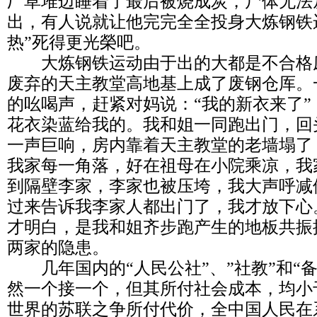
厂草堆边睡着了最后被烧成炭，尸体无法
出，有人说就让他完完全全投身大炼钢铁
热”死得更光榮吧。
大炼钢铁运动由于出的大都是不合格
废弃的天主教堂高地基上成了废钢仓厍。
的吆喝声，赶紧对妈说：“我的新衣来了
花衣染蓝给我的。我和姐一同跑出门，回
一声巨响，房内靠着天主教堂的老墙塌了
我家每一角落，好在祖母在小院乘凉，我
到隔壁李家，李家也被压垮，我大声呼减
过来告诉我李家人都出门了，我才放下心
才明白，是我和姐齐步跑产生的地板共振
两家的隐患。
几年国内的“人民公社”、”社教”和“备
然一个接一个，但其所付社会成本，均小
世界的苏联之争所付代价，全中国人民在