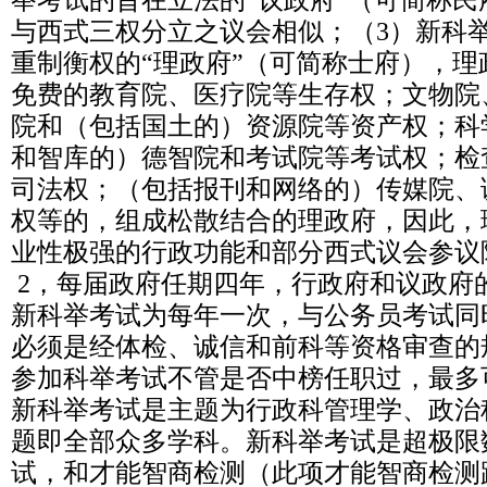
举考试的旨在立法的“议政府”（可简称
与西式三权分立之议会相似；（3）新科
重制衡权的“理政府”（可简称士府），
免费的教育院、医疗院等生存权；文物院
院和（包括国土的）资源院等资产权；科
和智库的）德智院和考试院等考试权；检
司法权；（包括报刊和网络的）传媒院、
权等的，组成松散结合的理政府，因此，
业性极强的行政功能和部分西式议会参议
2，每届政府任期四年，行政府和议政府
新科举考试为每年一次，与公务员考试同
必须是经体检、诚信和前科等资格审查的
参加科举考试不管是否中榜任职过，最多
新科举考试是主题为行政科管理学、政治
题即全部众多学科。新科举考试是超极限
试，和才能智商检测（此项才能智商检测