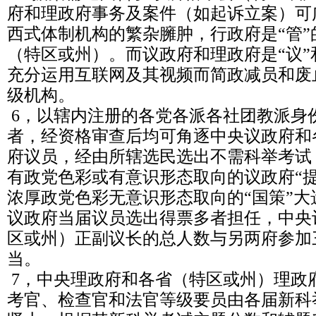
府和理政府事务及案件（如起诉立案）可
西式体制机构的繁杂臃肿，行政府是“管
（特区或州）。而议政府和理政府是“议”
充分运用互联网及其视频而简政减员和废
级机构。
6，以辖内注册的各党各派各社团教派身
者，经资格审查后均可角逐中央议政府和
府议员，经由所辖选民选出不需科举考试
有政党色彩或有意识形态取向的议政府“
浓厚政党色彩无意识形态取向的“国策”
议政府当届议员选出得票多者担任，中央
区或州）正副议长的总人数与另两府参加
当。
7，中央理政府和各省（特区或州）理政
考官、检查官和法官等级要员由各届新科