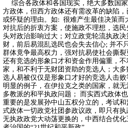
综合各政体和各国现实，绝大多数国家
方政体，但西方政体还有需改革的缺陷，
或怀疑的理由。如: 很难产生最佳决策而
对抗后的折衷方案，使施政不理想，选民
头对政治影响过大；对立政党轮流执政决
财，前后易混乱选民也会失去信心; 并不
群体竟争最高权力，强对抗易使社会撕裂
还有竞选的形象口才和资金作用偏重，不
家，和不利于无财团资助的竞选人；大多
选人易被仅仅是形象口才好的竞选人击败
明显的例子，在伊拉克之类的国家，就无
多教派的和平执政问题； 而实西式政体
重要的是发展孙中山五权分立的，考试和
式政体一切政党社团参政议政，即只有执
无执政政党大动荡更换的，中西结合优化
者治国的“21世纪和平新政”。