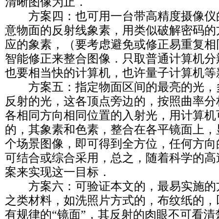
清晰图像为止．
方案四：也可用一台带高精度摄像仪
意物面的反射线象素，用类似破解密码的
应的象素，（要考虑避免或修正易重复相
智能修正来整合图像．只取普通计算机分
也要相当快的计算机，也许量子计算机等
方案五：指定物面区间的最亮的光，
反射的光，这各顶点旁边的，按照曲率分
各相同方向相同位置的入射光，用计算机
的，其象素和色素，整合在各平镜面上，
个场景图像，即可得到全方位，任何方向
可结合或综合采用，总之，随着科学的高
案来实现这一目标．
方案六：可验证本文的，最易实施的
之类材料，如洗照片方式的，布纹纸的，
有规律的“镜面”，其反射的肉眼不可看