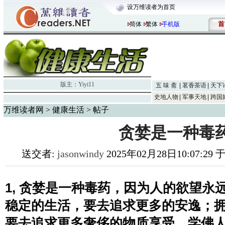
设万维读者为首页
首
简体
繁体
手机版
版主：
Yiyi11
五 味 斋
茗香茶语
天下
史地人物
军事天地
跨国
万维读者网
>
健康生活
> 帖子
贪婪是一种毒
送交者:
jasonwindy
2025年02月28日10:07:29
1, 贪婪是一种毒药，因为人的欲望永
稳定的生活，要去追求更多的安逸；
要去追求更多奢侈的物质享受。学佛