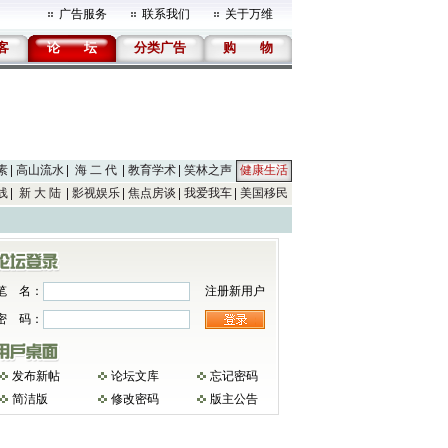
广告服务
联系我们
关于万维
客
论
坛
分类广告
购
物
素
高山流水
海 二 代
教育学术
笑林之声
健康生活
线
新 大 陆
影视娱乐
焦点房谈
我爱我车
美国移民
笔 名：
注册新用户
密 码：
发布新帖
论坛文库
忘记密码
简洁版
修改密码
版主公告