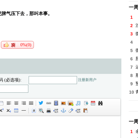
。
一
够把脾气压下去，那叫本事。
1
2
3
4
0%(0)
5
6
7
8
码 (必选项):
注册新用户
9
10
一
1