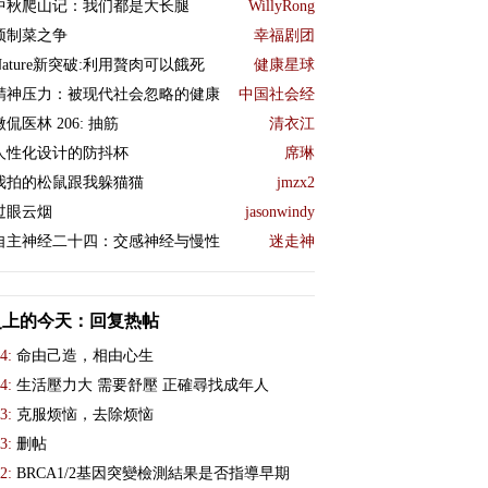
中秋爬山记：我们都是大长腿
WillyRong
预制菜之争
幸福剧团
Nature新突破:利用贅肉可以餓死
健康星球
精神压力：被现代社会忽略的健康
中国社会经
微侃医林 206: 抽筋
清衣江
人性化设计的防抖杯
席琳
我拍的松鼠跟我躲猫猫
jmzx2
过眼云烟
jasonwindy
自主神经二十四：交感神经与慢性
迷走神
史上的今天：回复热帖
4:
命由己造，相由心生
4:
生活壓力大 需要舒壓 正確尋找成年人
3:
克服烦恼，去除烦恼
3:
删帖
2:
BRCA1/2基因突變檢測結果是否指導早期