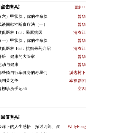
周点击热帖
更多>>
（六）甲状腺，你的生命腺
曾华
浅谈间歇性断食疗法（一）
曾华
微侃医林 173：晕厥病因
清衣江
（一）甲状腺，你的生命腺
曾华
微侃医林 163：抗痴呆药介绍
清衣江
肝脏，健康的大管家
曾华
运动与健康
曾华
那些骑自行车健身的寿星们
溪边树下
预制菜之争
幸福剧团
青柳诊所手记56
空因
周回复热帖
余晖下的人生感悟：探讨刀郎、叔
WillyRong