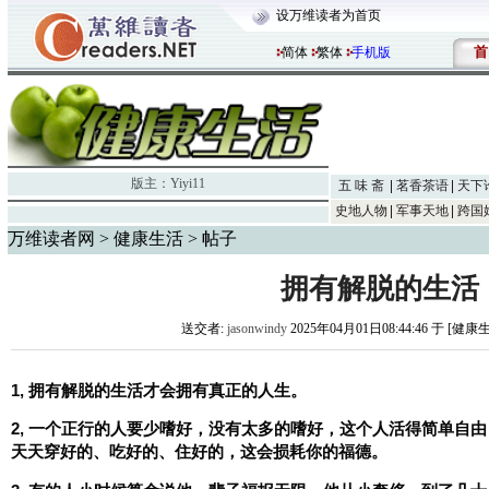
设万维读者为首页
首
简体
繁体
手机版
版主：
Yiyi11
五 味 斋
茗香茶语
天下
史地人物
军事天地
跨国
万维读者网
>
健康生活
> 帖子
拥有解脱的生活
送交者:
jasonwindy
2025年04月01日08:44:46 于 [健康
1, 拥有解脱的生活才会拥有真正的人生。
2, 一个正行的人要少嗜好，没有太多的嗜好，这个人活得简单自
天天穿好的、吃好的、住好的，这会损耗你的福德。