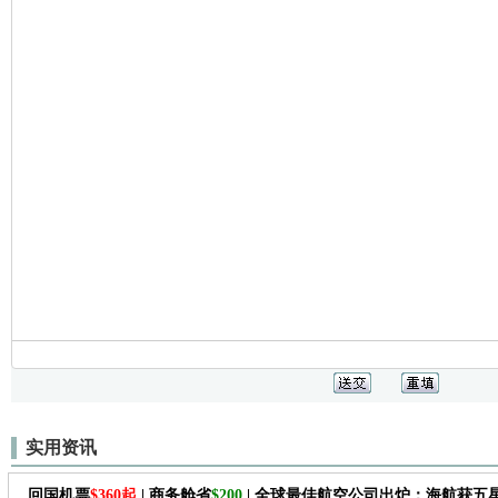
实用资讯
回国机票
$360起
| 商务舱省
$200
| 全球最佳航空公司出炉：海航获五