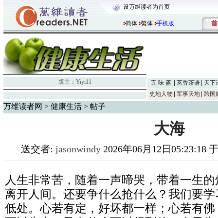
设万维读者为首页
首
简体
繁体
手机版
版主：
Yiyi11
五 味 斋
茗香茶语
天下
史地人物
军事天地
跨国
万维读者网
>
健康生活
> 帖子
大海
送交者:
jasonwindy
2026年06月12日05:23:18
人生非常苦，随着一声啼哭，带着一生的
离开人间。还要争什么抢什么？我们要学
低处。心若有定，好坏都一样；心若有佛