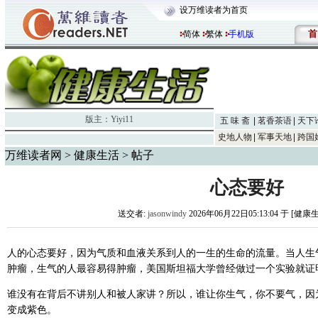
设万维读者为首页
首
简体
繁体
手机版
版主：
Yiyi11
五 味 斋
茗香茶语
天下
史地人物
军事天地
跨国
万维读者网
>
健康生活
> 帖子
心态要好
送交者:
jasonwindy
2026年06月22日05:13:04 于 [健康
人的心态要好，因为气质和血液关系到人的一生的生命的流量。当人生
肿瘤，生气的人最容易得肿瘤，美国斯坦福大学曾经做过一个实验就证
谁没有在背后不讲别人和被人家讲？所以，谁让你生气，你不要气，因
变成紫色。