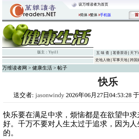
设万维读者为首页
首
简体
繁体
手机版
版主：
Yiyi11
五 味 斋
茗香茶语
天下
史地人物
军事天地
跨国
万维读者网
>
健康生活
> 帖子
快乐
送交者:
jasonwindy
2026年06月27日04:53:28
快乐要在满足中求，烦恼都是在欲望中求
好。千万不要对人生太过于追求，因为人
的。