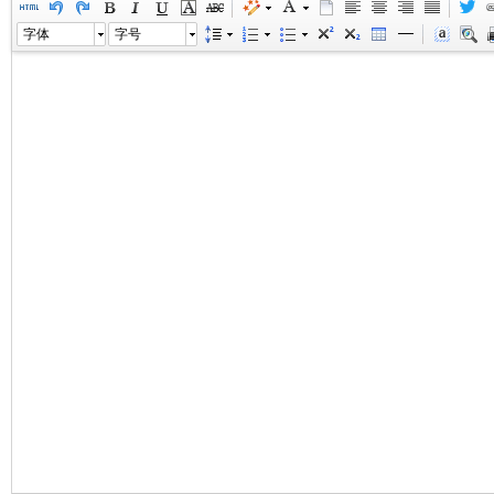
字体
字号