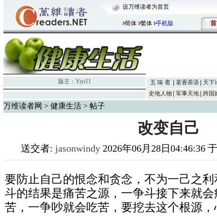
设万维读者为首页
首
简体
繁体
手机版
版主：
Yiyi11
五 味 斋
茗香茶语
天下
史地人物
军事天地
跨国
万维读者网
>
健康生活
> 帖子
改变自己
送交者:
jasonwindy
2026年06月28日04:46:36
要防止自己的恨念和贪念，不为一己之利
斗的结果是痛苦之源，一争斗接下来就会
苦，一争吵就会吃苦，要挖去这个根源，