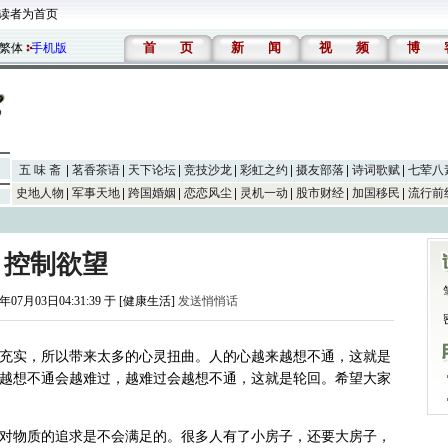
读者为首页
首
页
新
闻
视
频
博
繁体
手机版
五 味 斋
茗香茶语
天下论坛
竞技沙龙
彩虹之约
摄友部落
诗词歌赋
七荤八
史地人物
军事天地
跨国婚姻
恋恋风尘
灵机一动
股市财经
加国移民
流行前
控制欲望
6年07月03日04:31:39 于 [健康生活]
发送悄悄话
充实，所以带来太多的心灵扭曲。人的心越来越想不通，这就是
越想不通会越难过，越难过会越想不通，这就是轮回。希望大家
对物质的追求是不会满足的。很多人有了小房子，还要大房子，