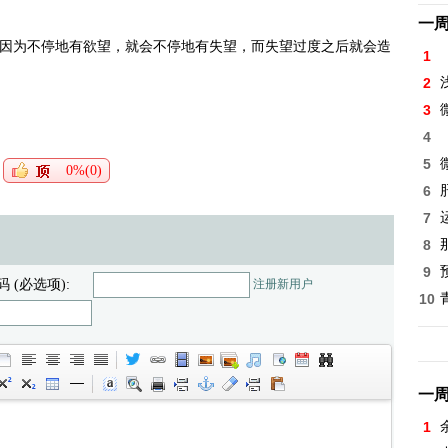
一
因为不停地有欲望，就会不停地有失望，而失望过度之后就会造
1
2
3
4
5
0%(0)
6
7
8
9
码 (必选项):
注册新用户
10
一
1