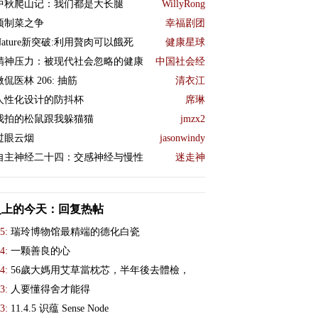
中秋爬山记：我们都是大长腿
WillyRong
预制菜之争
幸福剧团
Nature新突破:利用贅肉可以餓死
健康星球
精神压力：被现代社会忽略的健康
中国社会经
微侃医林 206: 抽筋
清衣江
人性化设计的防抖杯
席琳
我拍的松鼠跟我躲猫猫
jmzx2
过眼云烟
jasonwindy
自主神经二十四：交感神经与慢性
迷走神
史上的今天：回复热帖
5:
瑞玲博物馆最精端的德化白瓷
4:
一颗善良的心
4:
56歲大媽用艾草當枕芯，半年後去體檢，
3:
人要懂得舍才能得
3:
11.4.5 识蕴 Sense Node