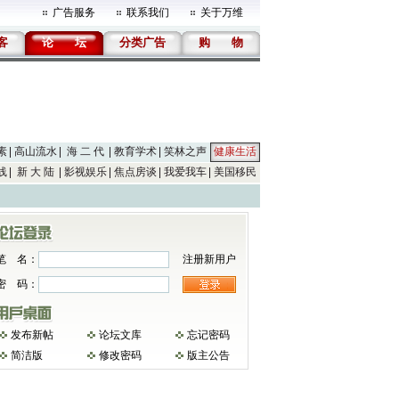
广告服务
联系我们
关于万维
客
论
坛
分类广告
购
物
素
高山流水
海 二 代
教育学术
笑林之声
健康生活
线
新 大 陆
影视娱乐
焦点房谈
我爱我车
美国移民
笔 名：
注册新用户
密 码：
发布新帖
论坛文库
忘记密码
简洁版
修改密码
版主公告