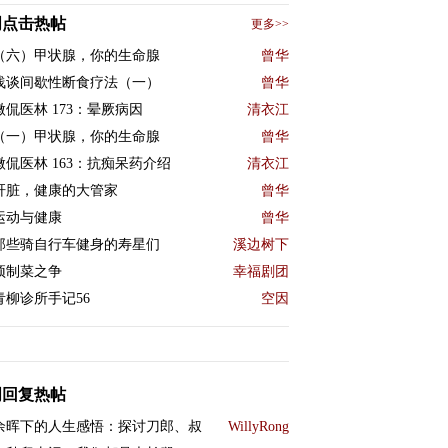
周点击热帖
更多>>
（六）甲状腺，你的生命腺
曾华
浅谈间歇性断食疗法（一）
曾华
微侃医林 173：晕厥病因
清衣江
（一）甲状腺，你的生命腺
曾华
微侃医林 163：抗痴呆药介绍
清衣江
肝脏，健康的大管家
曾华
运动与健康
曾华
那些骑自行车健身的寿星们
溪边树下
预制菜之争
幸福剧团
青柳诊所手记56
空因
周回复热帖
余晖下的人生感悟：探讨刀郎、叔
WillyRong