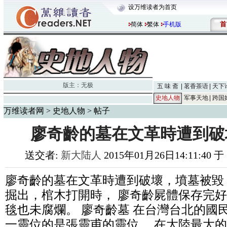
设万维读者为首页
首
简体
繁体
手机版
版主：
无极
五 味 斋
茗香茶语
天下
史地人物
军事天地
跨国
万维读者网
>
史地人物
> 帖子
廖奇齡的墓在文革時遭到破
送交者:
新大陆人
2015年01月26日14:11:40 
廖奇齡的墓在文革時遭到破壞，墳墓被毀
掘出，棺木打開時， 廖奇齡屍體保存完
毯也未腐爛。 廖奇齡墓 在台灣台北的國
一靈位的是張靈甫的靈位。 在大陸最大