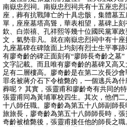
南嶽忠烈祠。南嶽忠烈祠共有十五座忠烈
座，葬有抗戰陣亡的十具忠骸，集體墓五
單，座座墓塔高聳，華表相望，墓碑上刻
欽、白崇禧、孔祥熙等幾十位國民黨軍政
文，氣勢非凡。就在南嶽忠烈祠中有十座
九座墓碑在碑陰面上均刻有烈士生平事跡
有廖奇齡的碑正面刻有“廖師長奇齡之墓
文字記載。而且唯有廖奇齡的墓碑又高又大
足有二層樓高。廖奇齡是在第二次長沙會
罪名被蔣介石下令槍斃的，一個逃兵為什
葬呢？ 其實，張靈甫和廖齡奇有共同的
張靈甫同為黃埔軍校四生。其次，他們二
十八師任職。廖奇齡為第五十八師副師長
旅旅長，廖奇齡為第五十八師師長時，張
奇齡被槍斃後，張靈甫接任他的師長之職