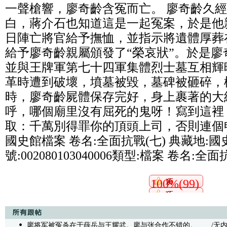
一聲槍響，廖奇齡含冤而亡。 廖奇齡久
白，蔣介石也知道這是一起冤案，於是他
日陣亡將官給予撫恤，並指示將遺體厚葬
給予廖奇齡親屬頒發了“榮哀狀”。於是
並與王牌軍第七十四軍集體烈士墓互相輝
革時遭到破壞，墳墓被毀，墓碑被砸碎，
時，廖奇齡屍體保存完好，身上裹著的大
呼，哪個廟里沒有屈死的鬼呀！寫到這裡
取：千萬別得罪你的頂頭上司，否則連個
國史館檔案 卷名:全面抗戰(七) 典藏地:國
號:002080103040006類型:檔案 卷名:全面
100%(99)
廖将军被冤杀在于薛岳与王耀武。廖与张合作不错的。
/无内容 -