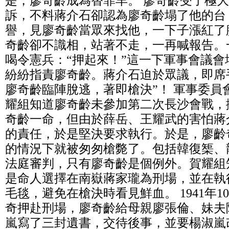
是，廖奇齡成為替罪羊。 廖奇齡受了極
訴，不料蔣介石卻認為廖奇齡塌了他的台
譽，見廖奇齡當眾來找他，一下子漲紅了
奇齡卻不識相，站著不走，一再喊報告。
喝令憲兵：“押起來！”這一下軍事會議
紛紛指責廖奇齡。蔣介石迫於眾議，即席
廖奇齡臨陣脫逃，著即槍決”！ 軍事委員
耀組知道廖奇齡未參加第二次長沙會戰，
奇齡一命，但由於薛岳、王耀武的害怕蔣
的責任，於是堅決要求執行。於是，廖齡
的情況下就被匆匆槍斃了。包括韓復榘、
法庭審判，只有廖奇齡是個例外。賀耀組
是命人選擇在南嶽蔣家瓏為刑場，並在執
毛毯，避免在槍決時看見鮮血。 1941年1
奇押赴刑場，廖奇齡給母親廖張倫、妹夫
嵐寫了三封遺書，交待後事，並要楊淑嵐改