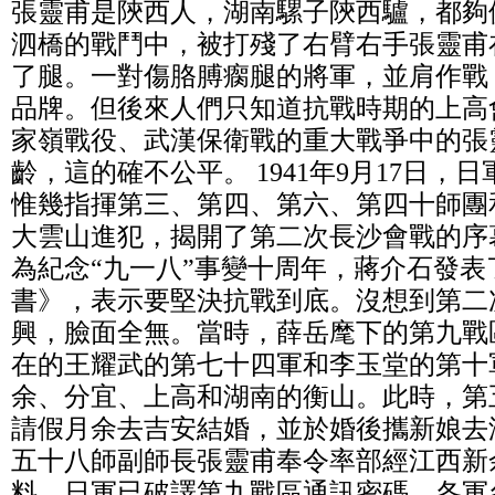
張靈甫是陝西人，湖南騾子陝西驢，都夠
泗橋的戰鬥中，被打殘了右臂右手張靈甫
了腿。一對傷胳膊瘸腿的將軍，並肩作戰
品牌。但後來人們只知道抗戰時期的上高
家嶺戰役、武漢保衛戰的重大戰爭中的張
齡，這的確不公平。 1941年9月17日，
惟幾指揮第三、第四、第六、第四十師團
大雲山進犯，揭開了第二次長沙會戰的序幕
為紀念“九一八”事變十周年，蔣介石發
書》，表示要堅決抗戰到底。沒想到第二
興，臉面全無。當時，薛岳麾下的第九戰
在的王耀武的第七十四軍和李玉堂的第十
余、分宜、上高和湖南的衡山。此時，第
請假月余去吉安結婚，並於婚後攜新娘去
五十八師副師長張靈甫奉令率部經江西新
料，日軍已破譯第九戰區通訊密碼，各軍