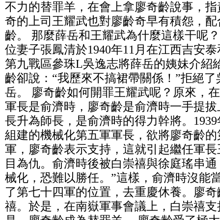
不力的替罪羊，在會上拿廖奇齡說事，指
奇的上司王耀武也對廖齡奇早有積怨，配
齡。 那麼薛岳和王耀武為什麼這樣干呢
位妻子張鳳清於1940年11月在江西吉安
第九戰區參珠L吳逸志將薛岳的姨妹介紹
齡卻說：“我歷來不搞裙帶關係！”拒絕
岳。 廖奇齡如何開罪王耀武呢？原來，在1
軍長是俞濟時，廖奇齡是俞濟時一手提拔
長升為師長，是俞濟時的得力幹將。193
組建的機械化第五軍軍長，欲將廖奇齡的
軍，廖奇齡表示支持，這就引起繼任軍長
目為仇。俞濟時後被白崇禧與徐庭瑤串通
械化，恐難以勝任。”這樣，俞濟時沒能
了第七十四軍的位置，去重慶休養。廖奇
禧。於是，在南嶽軍事會議上，白崇禧支