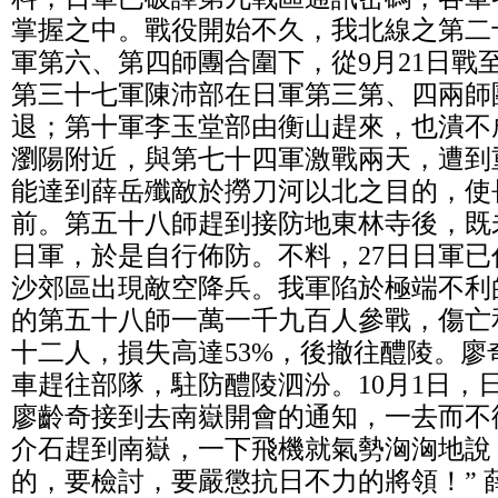
掌握之中。戰役開始不久，我北線之第二
軍第六、第四師團合圍下，從9月21日戰至
第三十七軍陳沛部在日軍第三第、四兩師
退；第十軍李玉堂部由衡山趕來，也潰不
瀏陽附近，與第七十四軍激戰兩天，遭到
能達到薛岳殲敵於撈刀河以北之目的，使
前。第五十八師趕到接防地東林寺後，既
日軍，於是自行佈防。不料，27日日軍
沙郊區出現敵空降兵。我軍陷於極端不利
的第五十八師一萬一千九百人參戰，傷亡
十二人，損失高達53%，後撤往醴陵。廖
車趕往部隊，駐防醴陵泗汾。10月1日，
廖齡奇接到去南嶽開會的通知，一去而不復返
介石趕到南嶽，一下飛機就氣勢洶洶地說
的，要檢討，要嚴懲抗日不力的將領！” 