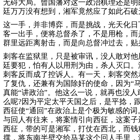
无碍大局。曾国藩对这一政治棋理还是明
廷万万没有想到，湘军竟然应了如此石破
这一手，并非博弈，而是挑战，光天化日
客一出手，便将总督杀了，不是用枪，而
群里远距离射击，而是向总督冲过去，贴
刺客在监狱里，只是被审讯，没人敢对他
廷要犯，怕有人以用刑为由，杀人灭口。
刺客反而成了控诉人。有一天，刺客突然
了复仇，还兼有为国除奸的使命，因为“
真能“讲政治”。他这么一说，就再也没
么呢?因为平定太平天国之后，是平捻，
西征使“通回”在政治上是个极为敏感的
与回人有往来，将案情引向西征，这案子
西征，带的可是湘军，打仗在西北，而钱
撑，将东南半壁交给马某这个回人手里，