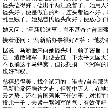
磕头磕得好，磕出个两江总督了。她用人
磕头好，便是做官的料，连头都磕不好，
乱臣贼子。她见曾氏磕头尚好，便放心了
她又问：“马新贻这事，岂不甚奇?”曾国藩
接着还问：“马新贻办事很好?”答：“他办
据说，马新贻来向她磕头时，领了密旨，
迁，遣散湘军，顺便去查一下太平天国天
不敢捅这个马蜂窝，但很想摸一下湘军的
也好驾驭。
慈禧想得美，找个试刀的，谁去?自有那为
马新贻常怀腾达之志，但朝中无人，在地
云之势，还在曾国藩帐下任过事，对湘军
投此一子，去紧一紧湘军的气，有效便好