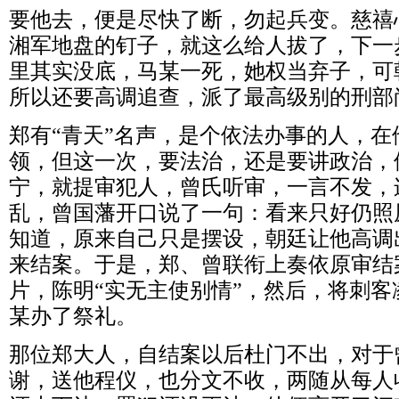
要他去，便是尽快了断，勿起兵变。慈禧
湘军地盘的钉子，就这么给人拔了，下一
里其实没底，马某一死，她权当弃子，可
所以还要高调追查，派了最高级别的刑部
郑有“青天”名声，是个依法办事的人，
领，但这一次，要法治，还是要讲政治，
宁，就提审犯人，曾氏听审，一言不发，
乱，曾国藩开口说了一句：看来只好仍照
知道，原来自己只是摆设，朝廷让他高调
来结案。于是，郑、曾联衔上奏依原审结
片，陈明“实无主使别情”，然后，将刺
某办了祭礼。
那位郑大人，自结案以后杜门不出，对于
谢，送他程仪，也分文不收，两随从每人