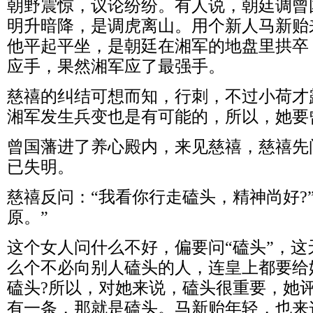
朝野震惊，议论纷纷。有人说，朝廷调曾
明升暗降，是调虎离山。用个新人马新贻
他平起平坐，是朝廷在湘军的地盘里拱卒
应手，果然湘军应了最强手。
慈禧的纠结可想而知，行刺，不过小荷才
湘军发生兵变也是有可能的，所以，她要
曾国藩进了养心殿内，来见慈禧，慈禧先
已失明。
慈禧反问：“我看你行走磕头，精神尚好?
原。”
这个女人问什么不好，偏要问“磕头”，
么个不必向别人磕头的人，连皇上都要给
磕头?所以，对她来说，磕头很重要，她
有一条，那就是磕头。马新贻年轻，也来