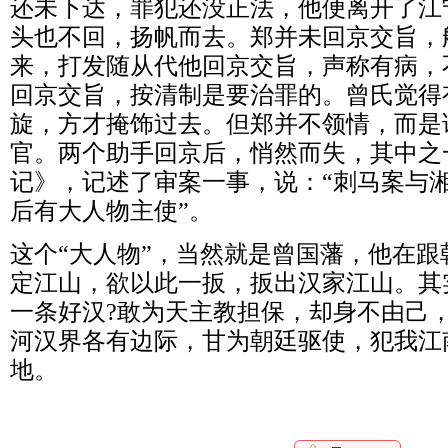
还未下达，罪犯还没正法，他便离开了江
头也不回，扬帆而去。郑并未回京交旨，
来，打发随从代他回京交旨，声称有病，
回京交旨，按清制是要治罪的。曾氏觉得
旋，方才掩饰过去。但郑并不领情，而是
官。两个助手回京后，悄然而失，其中之
记》，记述了审案一事，说：“刺马案与湘
后有大人物主使”。
这个“大人物”，当然就是曾国藩，他在
定江山，欲以此一扳，扳出汉家江山。其
一条好汉?敢为天主教担保，却身不由己
河汉界各有边际，甘为朝廷驱使，犯我江
地。