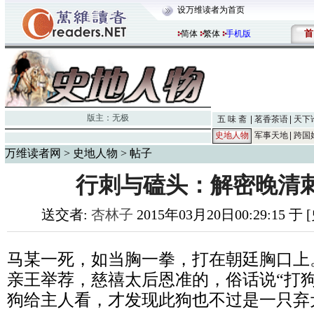
设万维读者为首页
首
简体
繁体
手机版
版主：
无极
五 味 斋
茗香茶语
天下
史地人物
军事天地
跨国
万维读者网
>
史地人物
> 帖子
行刺与磕头：解密晚清
送交者:
杏林子
2015年03月20日00:29:15 
马某一死，如当胸一拳，打在朝廷胸口上
亲王举荐，慈禧太后恩准的，俗话说“打
狗给主人看，才发现此狗也不过是一只弃