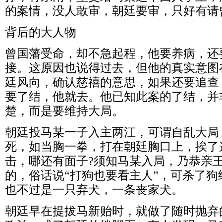
的案情，没人敢审，朝廷要审，只好有请
背后的大人物
曾国藩受命，却不急起程，他要养病，还
接。这原因也说得过去，但他的真实意图
廷风向，确认慈禧的意思，如果还要追查
要了结，他就去。他已知此案的了结，并
楚，而是要维持大局。
朝廷投马某一子入主两江，可谓自乱大局
死，如当胸一拳，打在朝廷胸口上，挨了
击，哪还有面子?须知马某入局，乃恭亲
的，俗话说“打狗也要看主人”，可杀了
也不过是一只弃犬，一条丧家犬。
朝廷早在提拔马新贻时，就做了随时抛弃