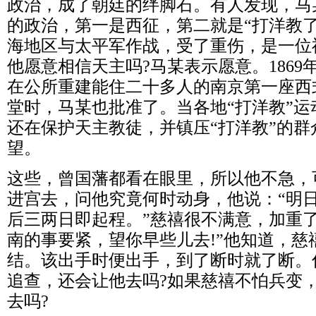
政治，成了朝廷的绊脚石。有人发现，马
的政治，第一是西征，第二就是“打洋教
海地区与太平军作战，受了重伤，是一位
他愿意相信天主吗?马某表示愿意。186
在公所重建能住二十多人的南京第一座西
堂时，马某也批准了。当各地“打洋教”
还在保护天主教徒，并镇压“打洋教”的
望。
这些，曾国藩都看在眼里，所以他不急，
进宫去，问他究竟何时动身，他说：“明
后三两日即起程。”慈禧很不满意，加重
南的事要紧，望你早些儿去!”他知道，慈
结。该出手时便出手，到了断时就了断。
追查，还会让他去吗?如果慈禧不怕兵变
去吗?