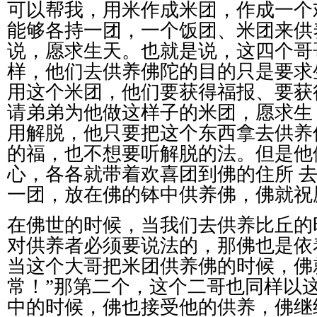
可以帮我，用米作成米团，作成一个
能够各持一团，一个饭团、米团来供
说，愿求生天。也就是说，这四个哥
样，他们去供养佛陀的目的只是要求
用这个米团，他们要获得福报、要获
请弟弟为他做这样子的米团，愿求生
用解脱，他只要把这个东西拿去供养
的福，也不想要听解脱的法。但是他
心，各各就带着欢喜团到佛的住所
一团，放在佛的钵中供养佛，佛就祝
在佛世的时候，当我们去供养比丘的
对供养者必须要说法的，那佛也是依
当这个大哥把米团供养佛的时候，佛
常！
”
那第二个，这个二哥也同样以
中的时候，佛也接受他的供养，佛继