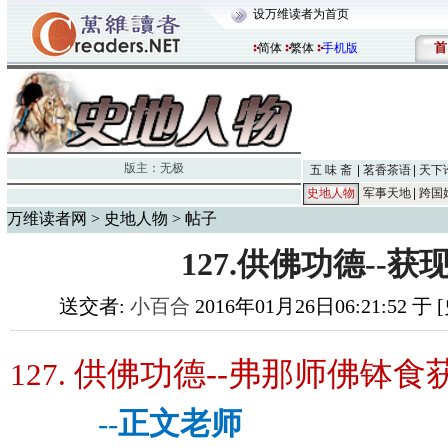
设万维读者为首页
首
简体
繁体
手机版
版主：
无极
五 味 斋
茗香茶语
天下
史地人物
军事天地
跨国
万维读者网
>
史地人物
> 帖子
127.供佛功德--获
送交者:
小百合
2016年01月26日06:21:52 
供佛功德
--
弗那师佛钵食
127.
--
正文老师