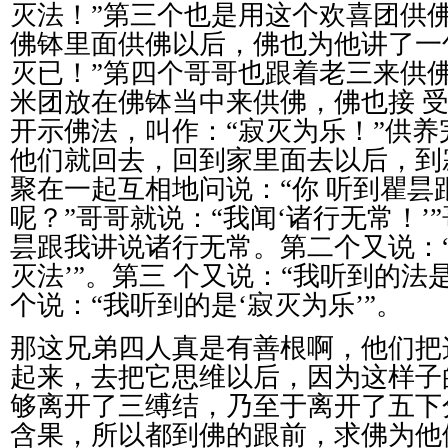
灭法！
”
第三个也是用这个欢喜团供
佛钵里面供佛以后，佛也为他讲了一
灭已！
”
第四个哥哥也跟着老三来供
米团放在佛钵当中来供佛，佛也接
开示佛法，叫作：
“
寂灭为乐！
”
供养
他们就回去，回到家里面去以后，到
聚在一起互相地问说：
“
你
听到瞿昙
呢？
”
哥哥就说：
“
我闻
‘
诸行无常！
’”
昙跟我讲说诸行无常。第二个又说：
灭法
’”
。第三
个又说：
“
我听到的法
个说：
“
我听到的是
‘
寂灭为乐
’”
。
那这兄弟四人真是有善根啊，他们把
起来，去把它思维以后，因为这样子
够离开了三缚结，乃至于离开了五下
含果，所以都到佛的跟前，求佛为他