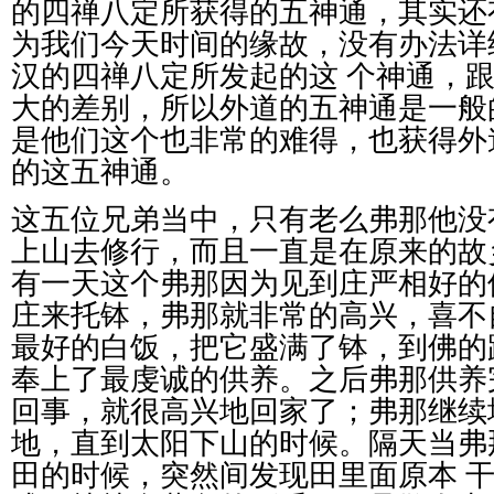
的四禅八定所获得的五神通，其实还
为我们今天时间的缘故，没有办法详
汉的四禅八定所发起的这
个神通，
大的差别，所以外道的五神通是一般
是他们这个也非常的难得，也获得外
的这五神通。
这五位兄弟当中，只有老么弗那他没
上山去修行，而且一直是在原来的故
有一天这个弗那因为见到庄严相好的
庄来托钵，弗那就非常的高兴，喜不
最好的白饭，把它盛满了钵，到佛的
奉上了最虔诚的供养。之后弗那供养
回事，就很高兴地回家了；弗那继续
地，直到太阳下山的时候。隔天当弗
田的时候，突然间发现田里面原本