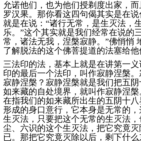
允诺他们，也为他们授剃度出家，而
罗汉果。那你看这四句偈其实是在说
就是在说：
“
诸行无常，是生灭法，
乐。
”
这个其实就是我们经常在说的
常，诸法无我，涅槃寂静。
”
佛悄悄
了解脱法的这个佛菩提道的法塞给他
三法印的法，基本上就是在讲第一义
印的最后一个法印，叫作寂静涅槃。
寂静涅槃？寂静涅槃就是我们把五阴
如来藏的自处境界，就叫作寂静涅槃
在指我们的如来藏所出生的五阴十八
形成的身口意行，它本身是无常的，
生灭法，只要把这个无常的生灭法，
尘、六识的这个生灭法，把它究竟灭
已。那把它究竟灭除以后，剩下什么