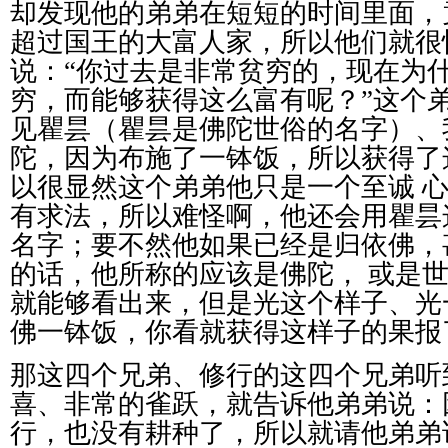
却发现他的弟弟在短短的时间里面，
超过国王的大富人家，所以他们就很
说：
“
你过去是非常贫穷的，现在为
穷，而能够获得这么富有呢？
”
这个
见瞿昙（瞿昙是佛陀世俗的名字）、
陀，因为布施了一钵饭，所以获得了
以很显然这个弟弟他只是一个至诚
有求法，所以难怪啊，他还会用瞿昙
名字；要不然他如果已经是归依佛，
的话，他所称的应该是佛陀，
或是
就能够看出来，但是光这个样子、光
佛一钵饭，你看就获得这样子的果报
那这四个兄弟、修行的这四个兄弟听
喜、非常的雀跃，就告诉他弟弟说：
行，也没有耕种了，所以就请他弟弟