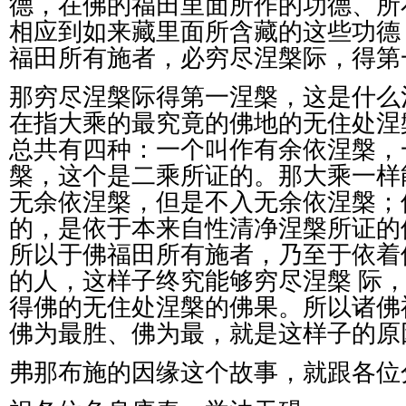
德，在佛的福田里面所作的功德、所
相应到如来藏里面所含藏的这些功德
福田所有施者，必穷尽涅槃际，得第
那穷尽涅槃际得第一涅槃，这是什么
在指大乘的最究竟的佛地的无住处涅
总共有四种：一个叫作有余依涅槃，
槃，这个是二乘所证的。那大乘一样
无余依涅槃，但是不入无余依涅槃；
的，是依于本来自性清净涅槃所证的
所以于佛福田所有施者，乃至于依着
的人，这样子终究能够穷尽涅槃
际
得佛的无住处涅槃的佛果。所以诸佛
佛为最胜、佛为最，就是这样子的原
弗那布施的因缘这个故事，就跟各位