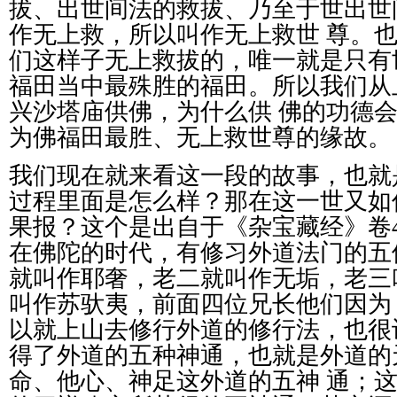
拔、出世间法的救拔、乃至于世出世
作无上救，所以叫作无上救世
尊。
们这样子无上救拔的，唯一就是只有
福田当中最殊胜的福田。所以我们从
兴沙塔庙供佛，为什么供
佛的功德
为佛福田最胜、无上救世尊的缘故。
我们现在就来看这一段的故事，也就
过程里面是怎么样？那在这一世又如
果报？这个是出自于《杂宝藏经》卷
在佛陀的时代，有修习外道法门的五
就叫作耶奢，老二就叫作无垢，老三
叫作苏驮夷，前面四位兄长他们因为
以就上山去修行外道的修行法，也很
得了外道的五种神通，也就是外道的
命、他心、神足这外道的五神
通；