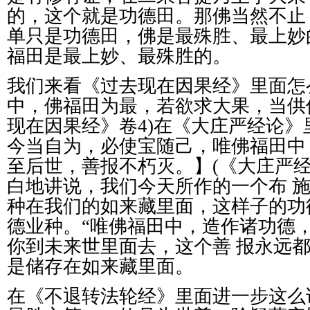
的，这个就是功德田。那佛当然不止
单只是功德田，佛是最殊胜、最上妙
福田是最上妙、最殊胜的。
我们来看《过去现在因果经》里面怎
中，佛福田为最，若欲求大果，当供
现在因果经》卷
4)
在《大庄严经论》
今当自为，必使宝随己，唯佛福田中
至后世，善报不朽灭。】
(
《大庄严
白地讲说，我们今天所作的一个布
种在我们的如来藏里面，这样子的功
德业种。
“
唯佛福田中，造作诸功德
你到未来世里面去，这个善
报永远
是储存在如来藏里面。
在《不退转法轮经》里面进一步这么