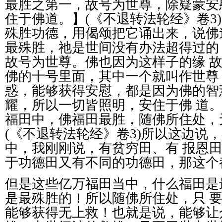
最胜之第一，故号为世尊，除疑蒙安
住于佛道。】
(
《不退转法轮经》卷
3)
殊胜功德，用偈颂把它诵出来，说佛
最殊胜，祂是世间没有办法超得过的
故号为世尊。佛也因为这样子的缘
佛的十号里面，其中一个就叫作世尊
惑，能够获得安慰，都是因为佛的智
耀，所以一切皆照明，安住于佛
道
福田中，佛福田最胜，随佛所住处，
(
《不退转法轮经》卷
3)
所以这边说，
中，我刚刚说，有贫穷田、有
报恩
于功德田又有不同的功德田，那这个
但是这些亿万福田当中，什么福田是
是最殊胜的！所以随佛所住处，只
能够获得无上救！也就是说，能够让