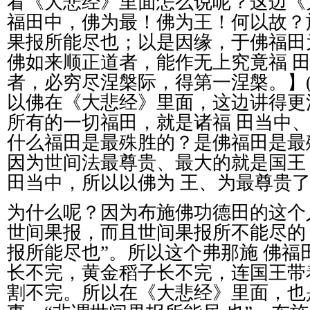
看《大悲经》里面怎么说呢？这边《
福田中，佛为最！佛为王！何以故？
果报所能尽也；以是因缘，于佛福田
佛如来顺正道者，能作无上究竟福
者，必穷尽涅槃际，得第一涅槃。】
以佛在《大悲经》里面，这边讲得更
所有的一切福田，就是诸福
田当中
什么福田是最殊胜的？是佛福田是最
因为世间法最尊贵、最大的就是国王
田当中，所以以佛为
王、为最尊贵
为什么呢？因为布施佛功德田的这个
世间果报，而且世间果报所不能尽的
报所能尽也
”
。所以这个弗那施
佛福
长不完，黄金稻子长不完，连国王带
割不完。所以在《大悲经》里面，也