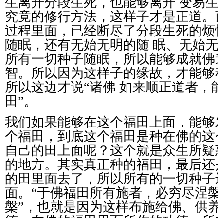
生离开分段生死，也能够离开
变易
究竟的修行方法，这样子才是正道。
过程里面，已经断尽了分段生死的烦
随眠，还有无始无明的随
眠、无始
所有一切种子随眠，所以能够成就佛
智。所以因为这样子的缘故，才能够
所以这边才说
“
诸佛
如来顺正道者，
田
”
。
我们如果能够在这个福田上面，能够
个福田，到底这个福田是种在佛的这
自己的田上面呢？这个就是众生所疑
的地方。其实真正种的福田，最后还
的田里面去了，所以所有的一切种子
面。
“
于佛福田所有施者，必穷尽涅
槃
”
，也就是因为这样布施给佛、供