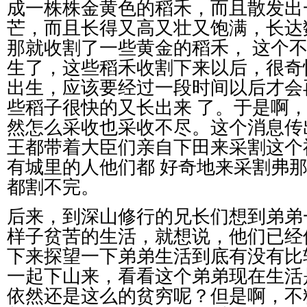
成一株株金黄色的稻禾，而且散发出
芒，而且长得又高又壮又饱满，长达
那就收割了一些黄金的稻禾，
这个
生了，这些稻禾收割下来以后，很奇
出生，应该要经过一段时间以后才会
些稻子很快的又长出来
了。于是啊
然怎么采收也采收不尽。这个消息传
王都带着大臣们亲自下田来采割这个
有城里的人他们都
好奇地来采割弗
都割不完。
后来，到深山修行的兄长们想到弟弟
样子贫苦的生活，就想说，他们已经
下来探望一下弟弟生活到底有没有比
一起下山来，看看这个弟弟现在生活
依然还是这么的贫穷呢？但是啊，不