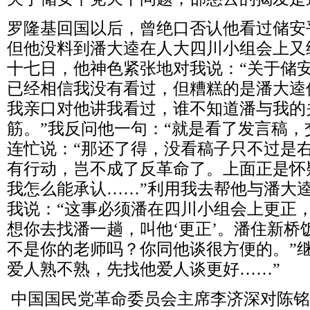
罗隆基回国以后，曾绝口否认他看过储安
但他没料到潘大逵在人大四川小组会上又
十七日，他神色紧张地对我说：“关于储
已经相信我没有看过，但糟糕的是潘大逵
我亲口对他讲我看过，谁不知道潘与我的
筋。”我反问他一句：“就是看了发言稿，
连忙说：“那还了得，没看稿子只不过是
有行动，岂不成了反革命了。上面正是怀
我怎么能承认……”利用我去帮他与潘大
我说：“这事必须潘在四川小组会上更正
想你去找潘一趟，叫他‘更正’。潘住新桥
不是你的老师吗？你同他谈很方便的。”
爱人熟不熟，先找他爱人谈更好……”
中国国民党革命委员会主席李济深对陈