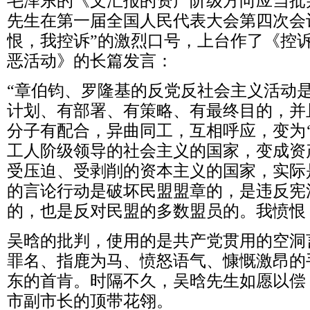
毛泽东的《文汇报的资产阶级方向应当批
先生在第一届全国人民代表大会第四次会
恨，我控诉”的激烈口号，上台作了《控
恶活动》的长篇发言：
“章伯钧、罗隆基的反党反社会主义活动
计划、有部署、有策略、有最终目的，并
分子有配合，异曲同工，互相呼应，变为‘
工人阶级领导的社会主义的国家，变成资
受压迫、受剥削的资本主义的国家，实际
的言论行动是破坏民盟盟章的，是违反宪
的，也是反对民盟的多数盟员的。我愤恨，
吴晗的批判，使用的是共产党贯用的空洞
罪名、指鹿为马、愤怒语气、慷慨激昂的
东的首肯。时隔不久，吴晗先生如愿以偿
市副市长的顶带花翎。