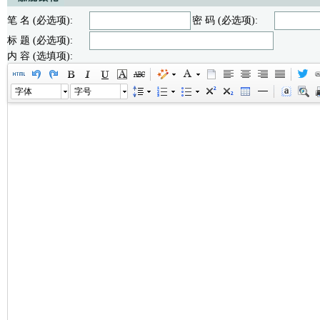
笔 名 (必选项):
密 码 (必选项):
标 题 (必选项):
内 容 (选填项):
字体
字号