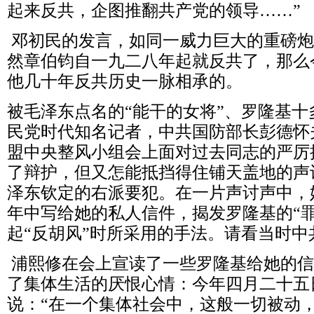
起来反共，企图推翻共产党的领导……”
邓初民的发言，如同一威力巨大的重磅炮
然章伯钧自一九二八年起就反共了，那么
他几十年反共历史一脉相承的。
被毛泽东点名的“能干的女将”、罗隆基
民党时代知名记者，中共国防部长彭德怀
盟中央整风小组会上面对过去同志的严厉
了辩护，但又怎能抵挡得住铺天盖地的声
泽东钦定的右派要犯。在一片声讨声中，
年中写给她的私人信件，揭发罗隆基的“
起“反胡风”时所采用的手法。请看当时
浦熙修在会上宣读了一些罗隆基给她的信
了集体生活的厌恨心情：今年四月二十五
说：“在一个集体社会中，这般一切被动