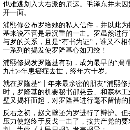
也难逃划入大右派的厄运。毛泽东并未因
开一面。
浦熙修公布罗给她的私人信件，并以此为
基来说不啻是最沉重的一击。罗虽然进行
与罗的关系，且是“有书为证”，谁又不
一系列的揭发使罗隆基心如刀绞！
浦熙修揭发罗隆基有功，成为最早的“揭
九七○年患癌症去世，终年六十岁。
就在罗隆基“十年来最亲密的朋友”浦熙
时，罗隆基的机要秘书邵慈云、和森林工
壁又揭杆而起，对罗隆基进行毫不留情的
反右之初，赵文壁还为罗进行了辩护。但
压力使赵终于反戈一击了，按共产党的要
判。为此《人民日报》发表报导：