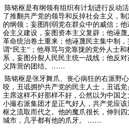
陈铭枢是有纲领有组织有计划进行反动活
了推翻共产党的领导和反掉社会主义，制
的纲领；妄图削弱党在群众中的威信；他
会主义建设，妄图资本主义复辟；他诬蔑
革命统治卷土重来；他诬蔑民主集中制，
谓“民主”；他辱骂与党靠拢的党外人士
系，妄图分裂人民民主统一战线；他反对
义阵营的团结。……
陈铭枢是张牙舞爪、丧心病狂的右派野心
咬，丑诋拥护共产党的民主人士，丑诋党
主席这样不好那样不好，公然以为中国之
小撮右派集团才是正气好人，共产党应该
枢之流取而代之。他的魔爪很长，伸到四
城市，几乎都有他的爪牙。 ……