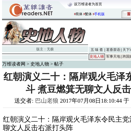
设万维读者为首页
首
简体
繁体
手机版
版主：
无极
五 味 斋
茗香茶语
天下
史地人物
军事天地
跨国
万维读者网
>
史地人物
> 帖子
红朝演义二十：隔岸观火毛泽
斗 煮豆燃箕无聊文人反
送交者:
巴山老狼
2017年07月08日18:10:44 
红朝演义二十：隔岸观火毛泽东令民主党
聊文人反击右派打头阵