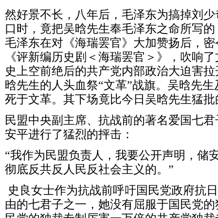
然好景不长，八年后，毛泽东为搞掉刘少
口时，竟把吴晗先生奉毛泽东之命所写的
毛泽东在对《海瑞罢官》大加赞扬后，密
《评新编历史剧＜海瑞罢官＞》，吹响了
史上空前绝后的共产党内部政治大迫害拉
晗先生的人头血祭“文革”战旗。吴晗先
死于文革。其下场竟比今日吴晗先生猛批的
民盟中央副主席、抗战前的著名爱国七君
安平进行了猛烈的抨击：
“我作为民盟负责人，我要公开声明，储
彻底反共反人民反社会主义的。”
史良女士作为抗战前呼吁国民党政府抗日
由的七君子之一，她没有屈服于国民党的