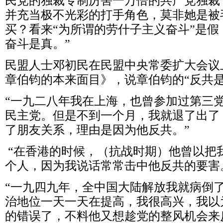
民党的独裁专制厉害一万倍的共产党独裁
并充当极不光彩的打手角色，莫非她是被
买？看来“为所谓的劳什子主义奋斗”是
奋斗是真。”
民盟人士邓初民在民盟中央常委扩大会议
章伯钧的本来面目》，说章伯钧的“反共是
“一九二八年我在上海，也曾参加过第三
民主党。但是不到一个月，我就退了出了
了朋友关系，理由是因为他反共。”
“在香港的时候，（抗战时期）他曾以把
个人，因为我说话常常击中他反共的要害
“一九四九年，全中国大陆解放我就病倒
治地位一天一天在提高，我很高兴，我以
的错误了，不料他又想趁党的整风机会来