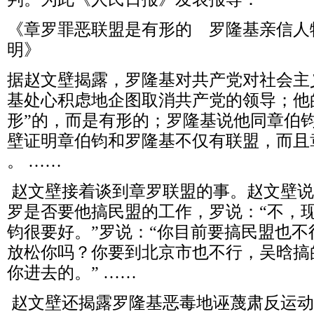
《章罗罪恶联盟是有形的 罗隆基亲信人
明》
据赵文壁揭露，罗隆基对共产党对社会主
基处心积虑地企图取消共产党的领导；他
形”的，而是有形的；罗隆基说他同章伯
壁证明章伯钧和罗隆基不仅有联盟，而且
。 ……
赵文壁接着谈到章罗联盟的事。赵文壁说
罗是否要他搞民盟的工作，罗说：“不，
钧很要好。”罗说：“你目前要搞民盟也
放松你吗？你要到北京市也不行，吴晗搞
你进去的。” ……
赵文壁还揭露罗隆基恶毒地诬蔑肃反运动