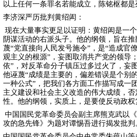
以上任何一条罪名若能成立，陈铭枢都是
李济深严历批判黄绍闳：
现在大量事实更足以证明：黄绍闳是一个
阴谋活动的右派头子。他的纲领，旨在推
蔑“党直接向人民发号施令”，是“造成官
观主义的根源”，妄图取消共产党的领导
依”，对反革命分子镇压过多过火了，妄
他诬蔑“成绩是主要的，偏差错误是个别
一种公式”，把我们各方面工作描写成一
主义建设和社会主义改造的伟大成绩，否
性。他的纲领，实质上，是要使反动政权
中国国民党革命委员会副主席熊克武以《
攻的急先锋》为题对谭惕吾进行揭发批判
中国国民党革命委员会中央常委朱蕴山等