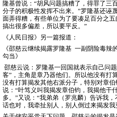
隆基曾说：“胡风问题搞糟了，得罪了三
分子的积极性发挥不出来。”罗隆基还诬
面弄得糟，有些单位为了要凑足百分之五
搞出很多偏差，所以要平反。”
《人民日报》另一篇报道：
《邵慈云继续揭露罗隆基 一副阴险毒辣
勾当》
邵慈云说：罗隆基一回国就表示自己问题
客”，主角是章乃器他们。所以他没有打
没有打算揭发其他右派分子，特别对章伯
说：“叶笃义叫我揭发章伯钧，我揭他干
多。”又说：“我弟弟（罗兆麟）告诉我
话也对，我牵扯别人，别人倒过来揭发我
关于储安平党天下问题，邵慈云的揭发是