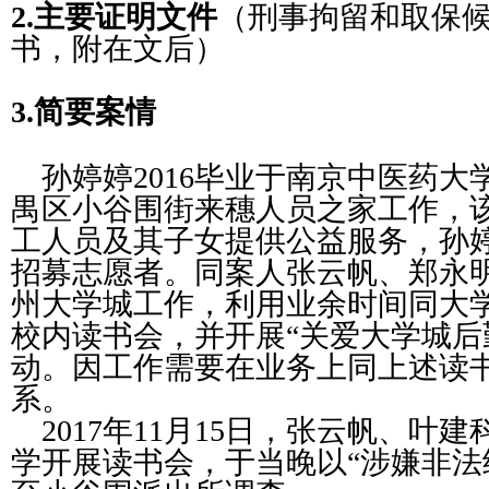
2.
主要证明文件
（刑事拘留和取保
书，附在文后）
3.
简要案情
孙婷婷
2016
毕业于南京中医药大
禺区小谷围街来穗人员之家工作，
工人员及其子女提供公益服务，孙
招募志愿者。同案人张云帆、郑永
州大学城工作，利用业余时间同大
校内读书会，并开展
“
关爱大学城后
动。因工作需要在业务上同上述读
系。
2017
年
11
月
15
日，张云帆、叶建
学开展读书会，于当晚以
“
涉嫌非法