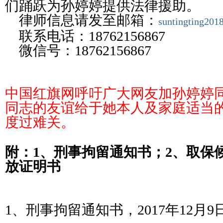
们踊跃为孙婷婷提供法律援助。
律师信息请发至邮箱：
suntingting20
联系电话：
18762156867
微信号：
18762156867
中国红旗网呼吁广大网友加孙婷婷
同志的友谊给于她本人及家庭适当
度过难关。
附：
1
、刑事拘留通知书；
2
、取保
放证明书
1
、刑事拘留通知书，
2017
年
12
月
9