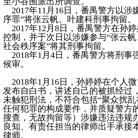
至小谷围派出所调查。
2017
年
11
月
16
日，番禺警方以涉
序罪
”
将张云帆、叶建科刑事拘留。
2017
年
12
月
8
日，番禺警方在孙婷
控制，并于次日以涉嫌参与
“
张云帆
社会秩序案
”
将其刑事拘留。
2018
年
1
月
4
日，番禺警方将刑事
候审。
2018
年
1
月
16
日，孙婷婷在个人微
发布自白书，讲述自己的被抓经过
未触犯刑法，不符合包括
“
聚众扰乱
任何犯罪的构成要件，并质疑警方
搜查，无故拘留等）涉嫌违法违规
良知、有责任担当的律师出手承接
律师。