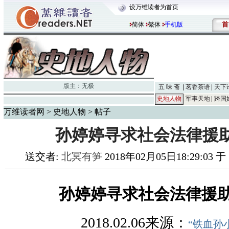
设万维读者为首页
首
简体
繁体
手机版
版主：
无极
五 味 斋
茗香茶语
天下
史地人物
军事天地
跨国
万维读者网
>
史地人物
> 帖子
孙婷婷寻求社会法律援
送交者:
北冥有笋
2018年02月05日18:29:03 
孙婷婷寻求社会法律援
2018.02.06
来源：
“
铁血孙