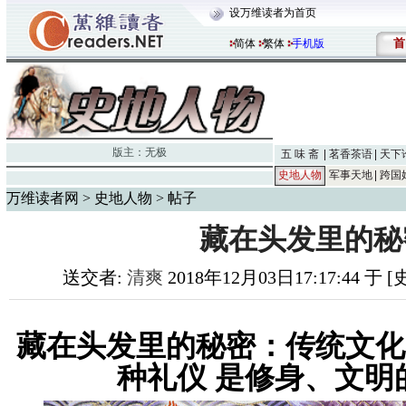
设万维读者为首页
首
简体
繁体
手机版
版主：
无极
五 味 斋
茗香茶语
天下
史地人物
军事天地
跨国
万维读者网
>
史地人物
> 帖子
藏在头发里的秘
送交者:
清爽
2018年12月03日17:17:44 于
藏在头发里的秘密：传统文化
种礼仪 是修身、文明