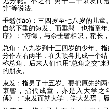
见分晓。不乏有“男子二十束发而
笄”等说法。
垂髫(tiáo)：三四岁至七八岁的儿
自然下垂的短发。而垂髫，也指童年
序》：“符御，与余垂髫相识，稍长，
总角：八九岁到十三四岁的少年。指
分作左右两半，在头顶各扎成一个结
称总角。后来人们也用“总角之交”
的朋友。
束发：指男子十五岁。要把原先的两
束髻，指代成童，亦是入大学之
傅》：“束发而就大学，学大艺焉，履