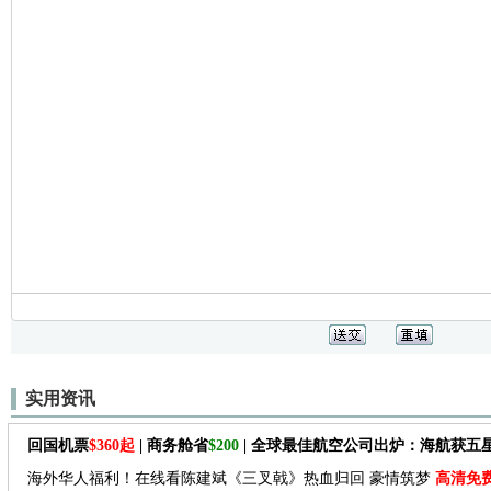
实用资讯
回国机票
$360起
| 商务舱省
$200
| 全球最佳航空公司出炉：海航获五
海外华人福利！在线看陈建斌《三叉戟》热血归回 豪情筑梦
高清免