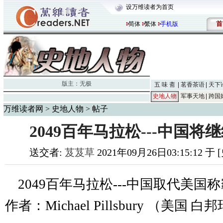
设万维读者为首页
首
简体
繁体
手机版
版主：
无极
五 味 斋
茗香茶语
天下
史地人物
军事天地
跨国
万维读者网
>
史地人物
> 帖子
2049百年马拉松---中国
送交者:
芨芨草
2021年09月26日03:15:12 
2049
百年
马
拉松
---
中国取代美国称
作者：
Michael Pillsbury
（美国
白邦