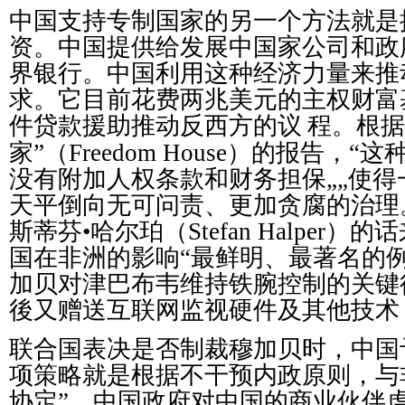
中国支持
专
制国家的另一个方法就是
资
。中国提供
给发
展中国家公司和政
界
银
行。中国利用
这
种
经济
力量来推
求。它目前花
费
两兆美元的主
权财
富
件
贷
款援助推
动
反西方的
议
程。根据
家
”
（
Freedom House
）的
报
告，
“
这
没有附加人
权
条款和
财务
担保„„使
天平倒向无可
问责
、更加
贪
腐的治理
斯蒂芬•哈
尔
珀（
Stefan Halper
）的
话
国在非洲的影响
“
最
鲜
明、最著名的
加
贝对
津巴布
韦维
持
铁
腕控制的关
键
後又
赠
送互
联
网
监视
硬件及其他技
术
联
合国表决是否制裁穆加
贝时
，中国
项
策略就是根据不干
预
内政原
则
，与
协
定
”
。中国政府
对
中国的商
业
伙伴