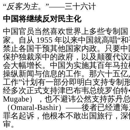
“
反客
为
主
。
”——
三十六
计
中国将
继续
反
对
民主化
中国官
员
当然喜
欢
世界上多些
专
制国
家。自从
1955
年以来中国就高唱
“
和
禁止各国干
预
其他国家内政。只要中
保
护
独裁
亲
中的政府，以及
颠
覆代
议
会大幅增
长
。中国
为实
施其百年
马
拉
操
纵
新
闻
与信息的工作。那六十五
亿
工作
”
计
划有一部分即明白支持
专
制
经
多次正式
支持津巴布
韦总统罗
伯特
Mugabe
），也不避
讳
公然支持
苏
丹
（
Omaral-Bashir
）
——
後者已
经
遭海
罪名起
诉
，他根
本不敢出国旅行，深
审
。