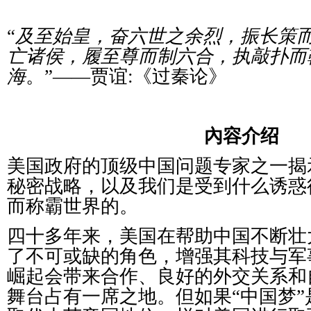
“
及至始皇，
奋
六世之余烈，振
长
策
亡
诸
侯，履至尊而制六合，
执
敲扑而
海
。
”——
贾谊
:
《
过
秦
论
》
內
容介
绍
美国政府的
顶级
中国
问题专
家之一揭
秘密
战
略，以及我
们
是受到什么
诱
惑
而称霸世界的。
四十多年来，美国在帮助中国不断壮
了不可或缺的角色，增
强
其科技与
军
崛起会
带
来合作、良好的外交关系和
舞台占有一席之地。但如果
“
中国梦
”