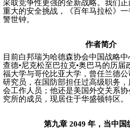
采取
竞
争性更
强
的全新
战
略。我
们
正
重大的安全挑
战
，《百年
马
拉松》一
警世
钟
。
作者
简
介
目前白邦瑞
为
哈德森
协
会中国
战
略中
查
德•尼克松至巴拉克•奥巴
马
的
历
届
福大学与哥
伦
比
亚
大学，曾任
兰
德公
研究
员
，在国防部担任
过
高
级职务
，
会工作人
员
；他
还
是美国外交关系
协
究所的成
员
，
现
居住于
华
盛
顿
特区。
第九章
2049
年，当中国