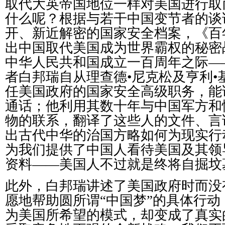
取代大英帝国地位一
样对
美国
进
行取
什么呢？根据与若干中国
变节
者的
谈
开、新近解密的国家安全档案，《百
出中国取代美国成
为
世界霸
权
的秘密
中
华
人民共和国成立一百周年之
际
—
者白邦瑞自从理
查
德•尼克松及亨利•
任美国政府的国家安全高
级职务
，能
通
话
；他利用其数十年与中国
军
方和
物的
联
系，翻
译
了
这
些人的文件、言
出古代中
华
的治国方略如何
为现实
行
为
我
们
提供了中国人看待美国及其
领
资
料
——
美国人不
过
就是
终
将自掘
坟
此外，白邦瑞
讲
述了美国政府
时
而没
愿地帮助
圆
所
谓
“
中国梦
”
的具体行
动
为
美国所希望的模式，却
变
成了真
实