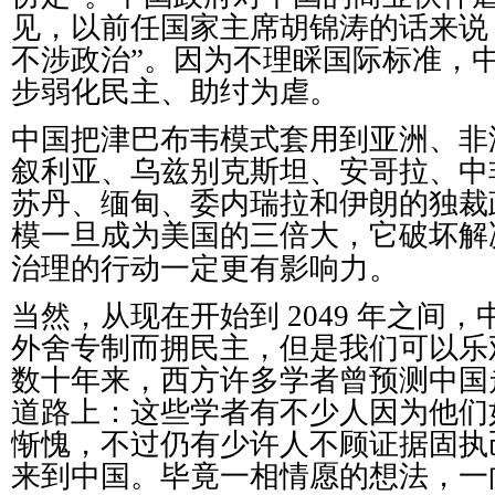
见
，以前任国家主席胡
锦
涛的
话
来
说
不涉政治
”
。因
为
不理睬国
际标
准，
步弱化民主、助
纣为
虐。
中国把津巴布
韦
模式套用到
亚
洲、非
叙利
亚
、
乌兹别
克斯坦、安哥拉、
中
苏
丹、
缅
甸、委内瑞拉和伊朗的独裁
模一旦成
为
美国的三倍大，它破坏解
治理的行
动
一定更有影响力。
当然，从
现
在开始到
2049
年之
间
，
外舍
专
制而
拥
民主，但是我
们
可以
乐
数十年来，西方
许
多学者曾
预测
中国
道路上：
这
些学者有不少人因
为
他
们
惭
愧，不
过
仍有少
许
人不
顾证
据固
执
来到中国。
毕
竟一相情愿的想法，一