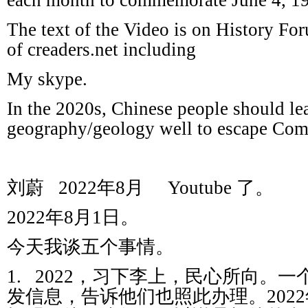
each month to commemorate June 4, 1
The text of the Video is on History Fo
of creaders.net including
My skype.
In the 2020s, Chinese people should le
geography/geology well to escape Com
刘蔚
2022
年
8
月
Youtube
了。
2022
年
8
月
1
日。
今天我谈五个事情。
1.
2022
，习下李上，民心所向。一
发信息，告诉他们也照此办理。
2022