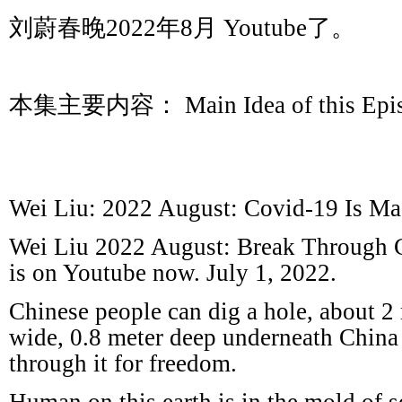
刘蔚春晚
2022
年
8
月
Youtube
了。
本集主要内容：
Main Idea of this Epi
Wei Liu: 2022 August: Covid-19 Is M
Wei Liu 2022 August: Break Through C
is on Youtube now. July 1, 2022.
Chinese people can dig a hole, about 2
wide, 0.8 meter deep underneath China
through it for freedom.