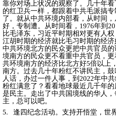
靠你对场上状况的观察了。几十年看
的红卫兵一样，都跟着中共毛派搞专
了。就从中共环境内部看，从时间，
好，专制遭。从时间看，
1976
年到
20
比毛泽东，习近平时期相对更有人权
江胡时期的经济就比毛习时期的经济
中共环境北方的民众更把中共官员的
境南方的民众更不看重中共官员，更
共环境南方的经济比北方好
5
倍以上
南方。过去几十年粉红不讲民主，鼓
人话，办过一件人事，到
2022
年中共
粉红满意了？看看地球最近几千年的
是民主。走出了中共国境线的华人，
主，总可以吧。
5.
逢四纪念活动。支持开悟堂，世