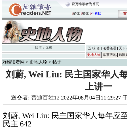
设万维读者为首页
首
简体
繁体
手机版
版主：
无极
五 味 斋
茗香茶语
天下
史地人物
军事天地
跨国
万维读者网
>
史地人物
> 帖子
刘蔚, Wei Liu: 民主国家
上讲一
送交者:
普通百姓12
2022年08月04日11:29:27
刘蔚
, Wei Liu:
民主国家华人每年应
民主
642