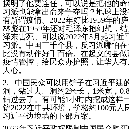
摆明了他要连任，可以说是把他的命
习派也能拿出命来争夺吗？地球上没
有所谓疫情。
2022
年好比
1959
年的庐
林彪在
1959
年还对毛泽东抱幻想，结
泽东害死。可以说
2022
年
5
月起习近
习派。中国三千个县，反习派哪怕在
比没有动作好千百倍。在起义的县做
疫情管控，给民众办护照，让华人有
人心。
2.
中国民众可以用铲子在习近平建
洞，钻过去。洞约
2
米长，
1
米宽，
0.
钻过去了。有可能
1
小时内挖成这样
铲
2022
在中共环境，价格约
100
元人
习近平边境墙的下部方案。
2022
年习近平政权限制中国民众购买