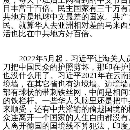
度，每天下班后上网看到的中文节目
目丰富千百倍。民主国家有三千万有
共地方是地球中文最差的国家。共产
民。就算华人去亚洲相对差的马来西
活也比在中共地方好百倍。
2022
年
5
月起，习近平让海关人
刀把中国民众的护照剪坏，那印在护
也没什么用了。习近平
2021
年在云南
境墙，在其它省也有边境墙。边境墙
部有球状的带刺铁丝网，中间是相间
的铁栏杆。一些华人头脑里还是把中
来顺受，还有中共灌输的偷越国境的
众连离开一个国家的人生自由都没有
人离开德国的国境线不算犯法，印度