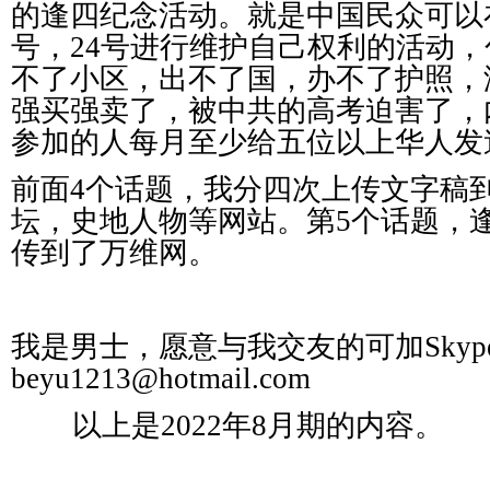
的逢四纪念活动。就是中国民众可以
号，
24
号进行维护自己权利的活动，
不了小区，出不了国，办不了护照，
强买强卖了，被中共的高考迫害了，
参加的人每月至少给五位以上华人发
前面
4
个话题，我分四次上传文字稿
坛，史地人物等网站。第
5
个话题，
传到了万维网。
我是男士，愿意与我交友的可加
Skyp
beyu1213@hotmail.com
以上是
2022
年
8
月期的内容。