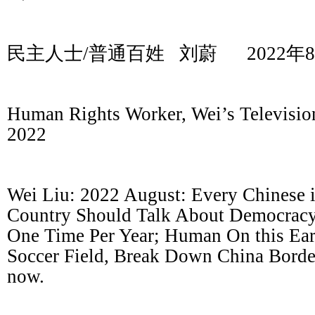
民主人士
/
普通百姓
刘蔚
2022
年
8
Human Rights Worker, Wei’s Televisio
2022
Wei Liu: 2022 August: Every Chinese 
Country Should Talk About Democracy
One Time Per Year; Human On this Eart
Soccer Field, Break Down China Borde
now.