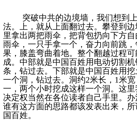
突破中共的边境墙，我们想到
法。上，就从上面翻过去。攀登到边
里拿出两把雨伞，把背包扔向下方自
雨伞，一只手拿一个，奋力向前跳，
果，膝盖弯曲着地。整个翻越过程可
成。中部就是中国百姓用电动切割机
条，钻过去。下部就是中国百姓用挖
一个洞，钻过去。洞约
2
米长，
1
米宽
一，两个小时挖成这样一个洞。这里
决定权当然在各位读者自己手里。办
谁有这方面的思路都该发表出来，所
国百姓。