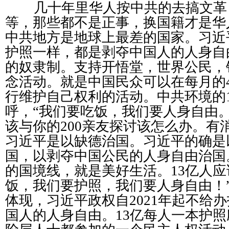
几十年里华人按中共的去搞文革
等，那些都不是正事，换国籍才是华
中共地方是地球上最差的国家。习近
护照一样，都是剥夺中国人的人身自
的奴隶制。支持开悟堂，世界公民，
念活动。就是中国民众可以在每月的
行维护自己权利的活动。中共环境的
呼，
“
我们要吃饭，我们要人身自由
该与你的
200
亲友探讨该怎么办。有
习近平是以缺德治国。习近平的确是
国，以剥夺中国公民的人身自由治国
的国境线，就是美好生活。
13
亿人应
饭，我们要护照，我们要人身自由！
体现，习近平政权自
2021
年起不给办
国人的人身自由。
13
亿每人一本护照