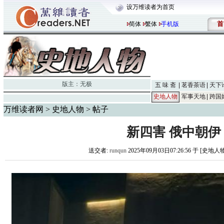
设万维读者为首页
首
简体
繁体
手机版
版主：
无极
五 味 斋
茗香茶语
天下
史地人物
军事天地
跨国
万维读者网
>
史地人物
> 帖子
新四害 俄中朝伊
送交者:
runqun
2025年09月03日07:26:56 于 [史地人