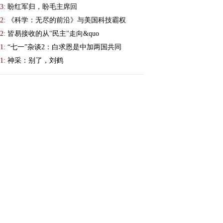
3:
盼红军归，盼毛主席回
2:
《科学：无尽的前沿》与美国科技霸权
2:
皆易接收的从"民主"走向&quo
1:
“七一”杂谈2：白求恩是中加两国共同
1:
神采：别了，刘鹤