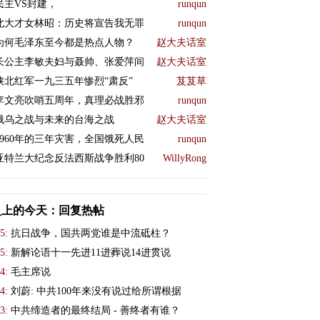
民主VS封建，
runqun
北大才女林昭：历史将宣告我无罪
runqun
为何毛泽东至今都是热点人物？
赵大夫话室
长公主李敏夫妇与聂帅、张爱萍间
赵大夫话室
陕北红军一九三五年惨烈“肃反”
芨芨草
李文亮吹哨五周年，真理必战胜邪
runqun
俄乌之战与未来的台海之战
赵大夫话室
1960年的三年灾害，全国饿死人民
runqun
亚特兰大纪念反法西斯战争胜利80
WillyRong
史上的今天：回复热帖
5:
抗日战争，国共两党谁是中流砥柱？
5:
新解论语十一先进11进葬说14进贯说
4:
毛主席说
4:
刘蔚: 中共100年来没有说过给所谓根据
3:
中共缔造者的最终结局 - 善终者有谁？