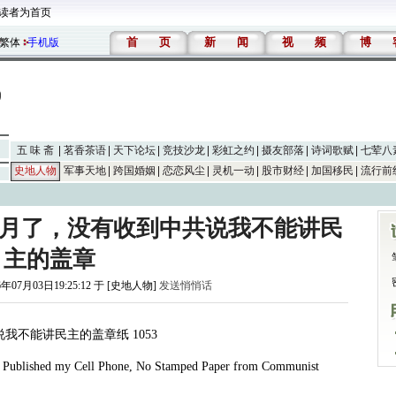
读者为首页
首
页
新
闻
视
频
博
繁体
手机版
五 味 斋
茗香茶语
天下论坛
竞技沙龙
彩虹之约
摄友部落
诗词歌赋
七荤八
史地人物
军事天地
跨国婚姻
恋恋风尘
灵机一动
股市财经
加国移民
流行前
个月了，没有收到中共说我不能讲民
主的盖章
6年07月03日19:25:12 于 [史地人物]
发送悄悄话
说我不能讲民主的盖章纸
1053
I Published my Cell Phone, No Stamped Paper from Communist