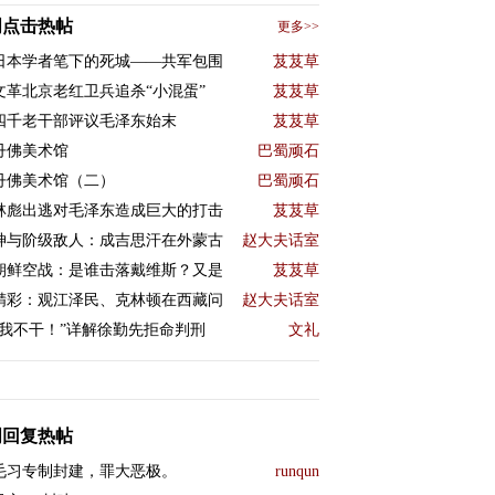
周点击热帖
更多>>
日本学者笔下的死城——共军包围
芨芨草
文革北京老红卫兵追杀“小混蛋”
芨芨草
四千老干部评议毛泽东始末
芨芨草
丹佛美术馆
巴蜀顽石
丹佛美术馆（二）
巴蜀顽石
林彪出逃对毛泽东造成巨大的打击
芨芨草
神与阶级敌人：成吉思汗在外蒙古
赵大夫话室
朝鲜空战：是谁击落戴维斯？又是
芨芨草
精彩：观江泽民、克林顿在西藏问
赵大夫话室
“我不干！”详解徐勤先拒命判刑
文礼
周回复热帖
毛习专制封建，罪大恶极。
runqun