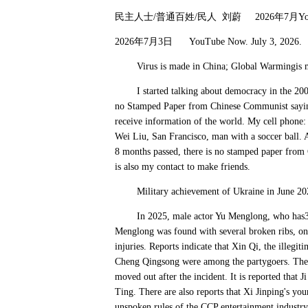
民主人士
/
普通百姓
/
民人
刘蔚
2026
年
7
月
Y
2026
年
7
月
3
日
YouTube Now. July 3, 2026
Virus is made in China; Global Warmingis 
I started talking about democracy in the 2000s
no Stamped Paper from Chinese Communist saying 
receive information of the world. My cell phon
Wei Liu, San Francisco, man with a soccer ball. 
8 months passed, there is no stamped paper from 
is also my contact to make friends.
Military achievement of Ukraine in June 2026 i
In 2025, male actor Yu Menglong, who has30 m
Menglong was found with several broken ribs, onl
injuries. Reports indicate that Xin Qi, the ille
Cheng Qingsong were among the partygoers. The 
moved out after the incident. It is reported that 
Ting. There are also reports that Xi Jinping's y
unspoken rules of the CCP entertainment industry ar