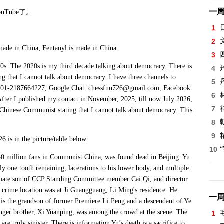
一
ouTube
了。
1
.
2
made in China; Fentanyl is made in China.
3
. The 2020s is my third decade talking about democracy. There is
4
that I cannot talk about democracy. I have three channels to
5
e: 01-2187664227, Google Chat: chessfun726@gmail.com, Facebook:
6
After I published my contact in November, 2025, till now July 2026,
7
Chinese Communist stating that I cannot talk about democracy. This
8
9
s in the picture/table below.
10
illion fans in Communist China, was found dead in Beijing. Yu
y one tooth remaining, lacerations to his lower body, and multiple
gitimate son of CCP Standing Committee member Cai Qi, and director
crime location was at Ji Guangguang, Li Ming's residence. He
一
Ji is the grandson of former Premiere Li Peng and a descendant of Ye
ounger brother, Xi Yuanping, was among the crowd at the scene. The
1
e truly sinister. There is information Yu’s death is a sacrifice to