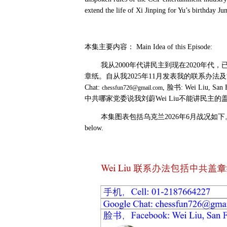
extend the life of Xi Jinping for Yu’s birthday Jun
本集主要内容：
Main Idea of this Episode
我从
2000
年代讲民主到现在
2020
年代，
章纸。自从我
2025
年
11
月发表我的联系办法及
Chat:
,
脸书
: Wei Liu, San 
chessfun726@gmail.com
中共哪家党委说我刘蔚
Wei Liu
不能讲民主的
本集图表包括乌克兰
2026
年
6
月战况如下
below.