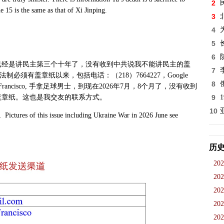
2
e 15 is the same as that of Xi Jinping.
3
4
5
:
6
已经是讲民主第三个十年了，没有收到中共说我不能讲民主的盖
7
法制必须有盖章纸以来，包括电话：（
218
）
7664227
，
Google
8
Francisco,
手拿足球男士，到现在
2026
年
7
月，
8
个月了，没有收到
盖章纸。这也是我交友的联系方式。
9
10
。
Pictures of this issue including Ukraine War in 2026 June see
历
202
202
202
202
202