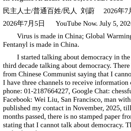
民主人士
/
普通百姓
/
民人
刘蔚
2026
年
7
2026
年
7
月
5
日
YouTube Now. July 5, 20
Virus is made in China; Global Warmingi
Fentanyl is made in China.
I started talking about democracy in the 
third decade talking about democracy. There
from Chinese Communist saying that I canno
I have three channels to receive information 
phone: 01-2187664227, Google Chat: chess
Facebook: Wei Liu, San Francisco, man with a
published my contact in November, 2025, til
months passed, there is no stamped paper f
stating that I cannot talk about democracy. T