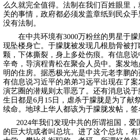
么久就完全值得。法制在我们百姓眼里，
关的事情，政府都必须发盖章纸到民众手
没有法制。
在中共环境有
3000
万粉丝的男星于朦
现坠楼身亡。于朦胧被发现几根肋骨被打
颗，下体撕裂，身上多处伤痕。有信息说
辛奇，导演程青松在聚会人员中。案发地
明的住房。据悉极光光是中共元老李鹏的
有信息说习近平的弟弟习远平出现在了案
演艺圈的潜规则太罪恶了。还有消息说于
生日都是
6
月
15
日，虐杀于朦胧是为了献
续命。地球上华人都该为于朦胧发帖，签
2024
年我们发现中共的所谓祖国，爱
的巨大坑或者叫总坑。进了这个总坑，有