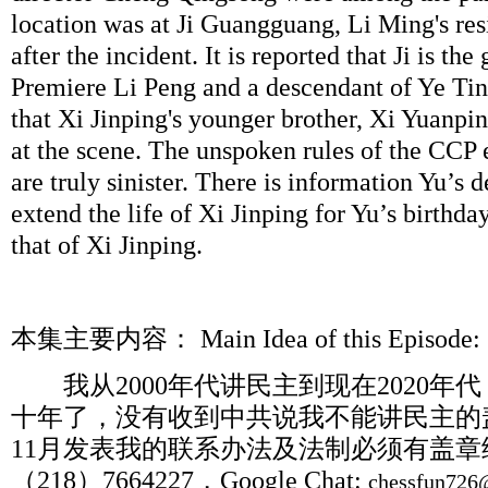
location was at Ji Guangguang, Li Ming's re
after the incident. It is reported that Ji is th
Premiere Li Peng and a descendant of Ye Ting
that Xi Jinping's younger brother, Xi Yuanp
at the scene. The unspoken rules of the CCP 
are truly sinister. There is information Yu’s de
extend the life of Xi Jinping for Yu’s birthda
that of Xi Jinping.
本集主要内容：
Main Idea of this Epis
我从
2000
年代讲民主到现在
2020
年代
十年了，没有收到中共说我不能讲民主的
11
月发表我的联系办法及法制必须有盖章
（
218
）
7664227
，
Google Chat:
chessfun726