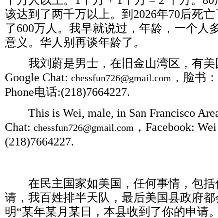
千万人以上。
1
千万
+ 1
千万
= 2
千万。
80
该达到了两千万以上。到
2026
年
70
后死亡
了
600
万人。我早就说过，年龄，一个人
意义。华人别再谈年龄了。
我刘蔚是男士，在旧金山湾区，有美
Google Chat:
，脸书：
chessfun726@gmail.com
Phone
电话
:(218)7664227.
This is Wei, male, in San Francisco Area,
Chat:
，
Facebook: Wei 
chessfun726@gmail.com
(218)7664227.
在民主国家如美国，任何事情，包括
请，我百姓排半天队，最后美国县政府都
明
“
某年某月某日，本县收到了你的申请