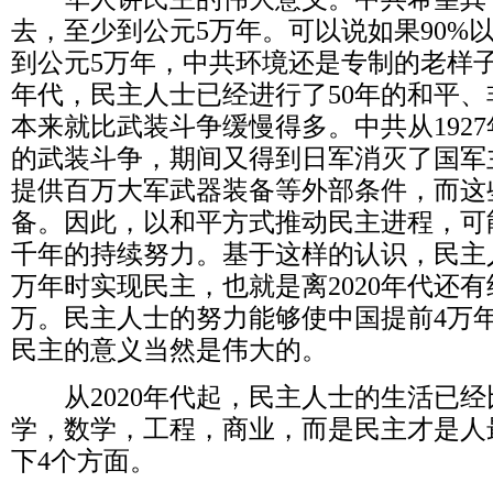
去，至少到公元
5
万年。可以说如果
90%
到公元
5
万年，中共环境还是专制的老样
年代，民主人士已经进行了
50
年的和平、
本来就比武装斗争缓慢得多。中共从
1927
的武装斗争，期间又得到日军消灭了国军
提供百万大军武器装备等外部条件，而这
备。因此，以和平方式推动民主进程，可
千年的持续努力。基于这样的认识，民主
万年时实现民主，也就是离
2020
年代还有
万。民主人士的努力能够使中国提前
4
万
民主的意义当然是伟大的。
从
2020
年代起，民主人士的生活已经
学，数学，工程，商业，而是民主才是人
下
4
个方面。