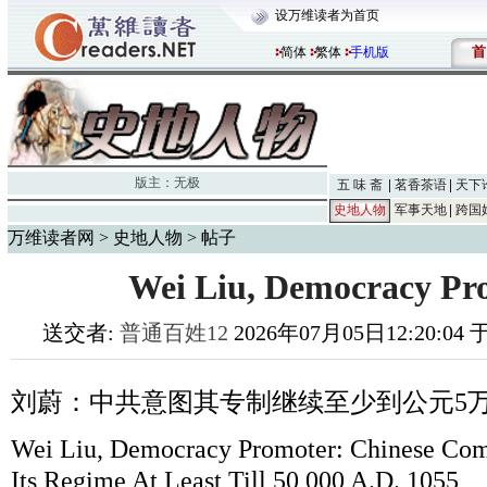
设万维读者为首页
首
简体
繁体
手机版
版主：
无极
五 味 斋
茗香茶语
天下
史地人物
军事天地
跨国
万维读者网
>
史地人物
> 帖子
Wei Liu, Democracy Pr
送交者:
普通百姓12
2026年07月05日12:20:04
刘蔚：中共意图其专制继续至少到公元
5
Wei Liu, Democracy Promoter: Chinese Com
Its Regime At Least Till 50,000 A.D. 1055