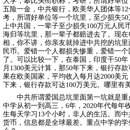
大学，攀比头衔职称，考研，所谓好单位
五险一金，中共银行，欧美华人团体等
12
考，所谓好单位等一个坑里，至少损失
50
上中共国，一辈子至少损失
100
万元人民
海归等坑里，那一辈子都赔进去了。现在
相，你不讲，你亲友就掉进中共挖的坑里
民币。爱错一个人都损失惨重，爱错一个
了。可以比较一下，在泰国，印度干
50
年
月
1300
美元计算，那
50
年下来，银行存款
果在欧美国家，平均收入每月达
2000
美元
下来，银行存款可达
100
万美元。哪里有
中共所谓爱国总坑里面第一坑就是重
中学从初一到高三，
6
年，
2020
年代每年
生每天学习
13
个小时，非人的生活。而中
货币，信息都是全球最差。重点中学的学