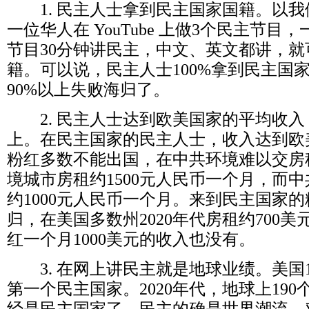
1.
民主人士拿到民主国家国籍。以我
一位华人在
YouTube
上做
3
个民主节目，
节目
30
分钟讲民主，中文、英文都讲，就
籍。可以说，民主人士
100%
拿到民主国
90%
以上失败海归了。
2.
民主人士达到欧美国家的平均收入
上。在民主国家的民主人士，收入达到欧
粉红多数不能出国，在中共环境难以交房
境城市房租约
1500
元人民币一个月，而中
约
1000
元人民币一个月。来到民主国家的
归，在美国多数州
2020
年代房租约
700
美
红一个月
1000
美元的收入也没有。
3.
在网上讲民主就是地球业绩。美国
第一个民主国家。
2020
年代，地球上
190