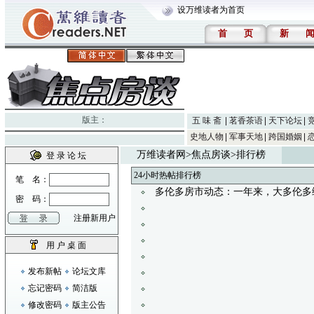
设万维读者为首页
首
页
新
版主：
五 味 斋
茗香茶语
天下论坛
史地人物
军事天地
跨国婚姻
万维读者网
>
焦点房谈
>排行榜
登 录 论 坛
24小时热帖排行榜
笔 名：
多伦多房市动态：一年来，大多伦多
密 码：
注册新用户
用 户 桌 面
发布新帖
论坛文库
忘记密码
简洁版
修改密码
版主公告