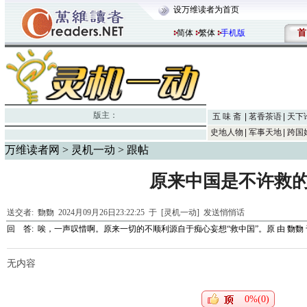
设万维读者为首页
首
简体
繁体
手机版
版主：
五 味 斋
茗香茶语
天下
史地人物
军事天地
跨国
万维读者网
>
灵机一动
> 跟帖
原来中国是不许救
送交者:
覅覅
2024月09月26日23:22:25 于 [灵机一动]
发送悄悄话
回 答:
唉，一声叹惜啊。原来一切的不顺利源自于痴心妄想“救中国”。原
由
覅覅
无内容
0%(0)