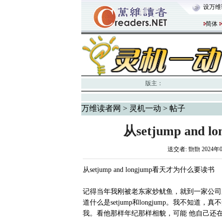
设万维
简体
版主：
万维读者网
>
灵机一动
> 帖子
从setjump an
送交者:
覅覅
2024年
从setjump and longjump看天才为什么要读书
记得当年我刚被老东家炒鱿鱼，就到一家公司
道什么是setjump和longjump。我不
我。看他那样年纪那样相貌，可能 他自己还