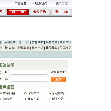
广告服务
联系我们
关于万维
客
论
坛
分类广告
购
物
素
高山流水
海 二 代
教育学术
笑林之声
健康生活
线
新 大 陆
影视娱乐
焦点房谈
我爱我车
美国移民
笔 名：
注册新用户
密 码：
发布新帖
论坛文库
忘记密码
简洁版
修改密码
版主公告