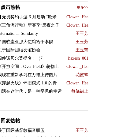
周点击热帖
更多>>
【无畏契约手游 6 月启动 “欧米
Clowan_Hea
《三角洲行动》新赛季“黑夜之子
Clowan_Hea
nternational Solidarity
王玉芳
中国驻圭亚那大使馆给予李陨
王玉芳
关于国际团结友谊协会
王玉芳
四件诺贝尔奖提名：（7
haxesn_001
《开放空间：Over Field》萌物上
Clowan_Hea
我现在重新学习在万维上传图片
花蜜蜂
《穿越火线》怀旧模式 1.0 的青
Clowan_Hea
能活在这时代，是一种罕见的幸运
每條街上
周回复热帖
关于国际基督教福音联盟
王玉芳