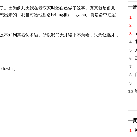
一
了。因为前几天我在老东家时还自己做了这事。真真就是前几
的，我当时给他起名beijing和guangzhou。真是命中注定
1
2
3
I
是不知到其名词术语。所以我们天才读书不为啥，只为让蠢才，
4
5
6
7
ollowing:
8
9
10
一
1