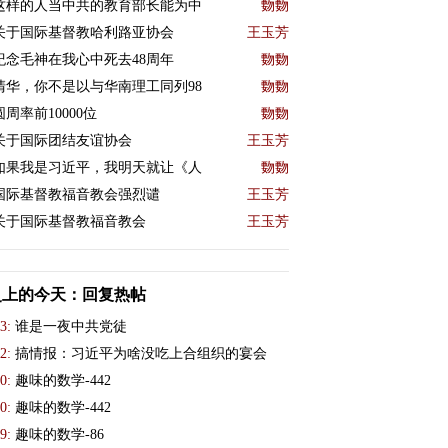
这样的人当中共的教育部长能为中
覅覅
关于国际基督教哈利路亚协会
王玉芳
紀念毛神在我心中死去48周年
覅覅
清华，你不是以与华南理工同列98
覅覅
圆周率前10000位
覅覅
关于国际团结友谊协会
王玉芳
如果我是习近平，我明天就让《人
覅覅
国际基督教福音教会强烈谴
王玉芳
关于国际基督教福音教会
王玉芳
史上的今天：回复热帖
3:
谁是一夜中共党徒
2:
搞情报：习近平为啥没吃上合组织的宴会
0:
趣味的数学-442
0:
趣味的数学-442
9:
趣味的数学-86