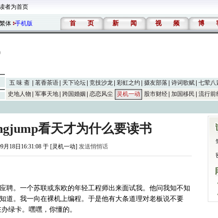
读者为首页
首
页
新
闻
视
频
博
繁体
手机版
五 味 斋
茗香茶语
天下论坛
竞技沙龙
彩虹之约
摄友部落
诗词歌赋
七荤八
史地人物
军事天地
跨国婚姻
恋恋风尘
灵机一动
股市财经
加国移民
流行前
d longjump看天才为什么要读书
09月18日16:31:08 于 [灵机一动]
发送悄悄话
应聘。一个苏联或东欧的年轻工程师出来面试我。他问我知不知
知道，真不知道。我一向在裸机上编程。于是他有大条道理对老板说不要
在办绿卡。嘿嘿，你懂的。