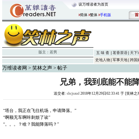
设万维读者为首页
首
简体
繁体
手机版
版主：
若男
五 味 斋
茗香茶语
天下
史地人物
军事天地
跨国
万维读者网
>
笑林之声
> 帖子
兄弟，我到底能不能
送交者:
shcjsaud
2018年12月29日02:33:41 于 [笑林之
“塔台，我正在飞往机场，申请降落。”
“啊额无车啊咔刺烦了诶”
“。。。？啥？我能降落吗？”