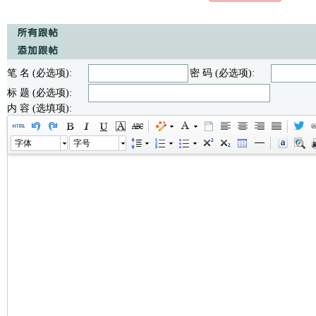
笔 名 (必选项):
密 码 (必选项):
标 题 (必选项):
内 容 (选填项):
字体
字号