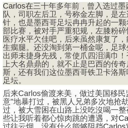
Carlos在
三十年多年前，曾入选过墨
队，司职左后卫，号称金左脚，是左
针，也是
墨西哥足坛冉冉升起的一颗
部比赛，被对手严重犯规，左膝粉碎
医疗水平欠佳吧，后来虽然康复了，
生瘸腿。还没淘到第一桶金呢，足球
出师未捷身先残，常使爪四泪满巾！
上大名鼎鼎的，就不止是巴西的传奇
斯，还有我们这位墨西哥铁卫卡洛斯
足坛。
后来Carlos偷渡来美，做过美国移
意"地暴打过，被黑人兄弟多次地抢
过，被大雪困在山路上没吃沒喝一整夜.
些让我听着都心惊肉跳的遭遇，对
Ca
过往云烟。没有什么能够阻挡
Carlos