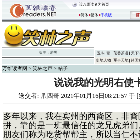
设万维读者为首页
首
简体
繁体
手机版
版主：
若男
五 味 斋
茗香茶语
天下
史地人物
军事天地
跨国
万维读者网
>
笑林之声
> 帖子
说说我的光明右使
送交者:
爪四哥
2021年01月16日08:21:57 
多年以来，我在宾州的西裔区，非裔
拼，靠的是一班最信任的龙兄虎弟们
朋友们称为吃货帮帮主，所以当仁不