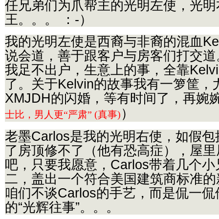
任兄弟们为爪帮主的光明左使，光明
王。。。 ：-）
我的光明左使是西裔与非裔的混血Kel
说会道，善于跟客户与房客们打交道
我足不出户，生意上的事，全靠Kelv
了。关于Kelvin的故事我有一箩筐
XMJDH的闪婚，等有时间了，再婉
）
士比，男人更“严肃” (真事)
老墨Carlos是我的光明右使，如假
了房顶修不了（他有恐高症），屋里
吧，只要我愿意，Carlos带着几个
二，盖出一个符合美国建筑商标准的
咱们不谈Carlos的手艺，而是侃一
的“光辉往事”。。。