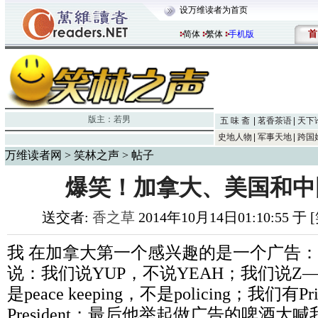
设万维读者为首页
首
简体
繁体
手机版
版主：
若男
五 味 斋
茗香茶语
天下
史地人物
军事天地
跨国
万维读者网
>
笑林之声
> 帖子
爆笑！加拿大、美国和中
送交者:
香之草
2014年10月14日01:10:55 
我 在加拿大第一个感兴趣的是一个广告
说：我们说YUP，不说YEAH；我们说Z—
是peace keeping，不是policing；我们有Pr
President；最后他举起做广告的啤酒