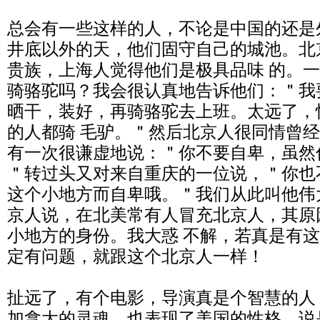
总会有一些这样的人，不论是中国的还是
井底以外的天，他们固守自己的城池。北
贵族，上海人觉得他们是极具品味 的。
骑骆驼吗？我会很认真地告诉他们：＂我
晒干，装好，再骑骆驼去上班。太远了，
的人都骑 毛驴。＂然后北京人很同情曾
有一次很谦虚地说：＂你不要自卑，虽然
＂转过头又对来自重庆的一位说，＂你也
这个小地方而自卑哦。＂我们从此叫他伟
京人说，在北美常有人冒充北京人，其原
小地方的身份。我大惑 不解，若真是有
定有问题，就跟这个北京人一样！
扯远了，有个电影，导演真是个智慧的人
加拿大的灵魂，也表现了美国的性格。说