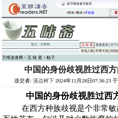
设万维读者为首页
首
简体
繁体
手机版
版主：
红树林
五 味 斋
茗香茶语
天下
史地人物
军事天地
跨国
万维读者网
>
五 味 斋
> 帖子
中国的身份歧视胜过西方
送交者:
溪边树下
2024年11月28日07:36:23 
中国的身份歧视胜过西
在西方种族歧视是个非常敏