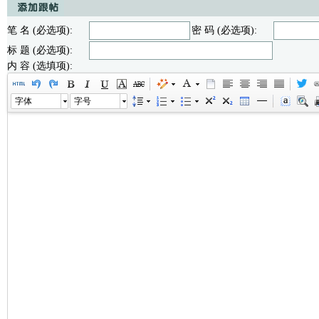
笔 名 (必选项):
密 码 (必选项):
标 题 (必选项):
内 容 (选填项):
字体
字号