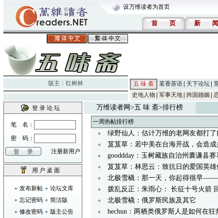
设万维读者为首页
首
页
新
版主：
红树林
五 味 斋
茗香茶语
天下论坛
史地人物
军事天地
跨国婚姻
万维读者网
>
五 味 斋
>排行榜
登 录 论 坛
一周热帖排行榜
笔 名：
绿野仙人：估计万维的老网友都打了
密 码：
芨芨草：若中美在台海开战，会造成
注册新用户
gooddday：玉树藏族自治州囊谦
芨芨草：林思云：致抗日的爱国英雄
用 户 桌 面
北极雪橇：那一天，你起得很早——
发布新帖
论坛文库
拨乱反正：朱雨心： 长征十号火箭 
忘记密码
简洁版
北极雪橇：俄罗斯民族及其它
hechun：两栖类俄罗斯人是如何
修改密码
版主公告