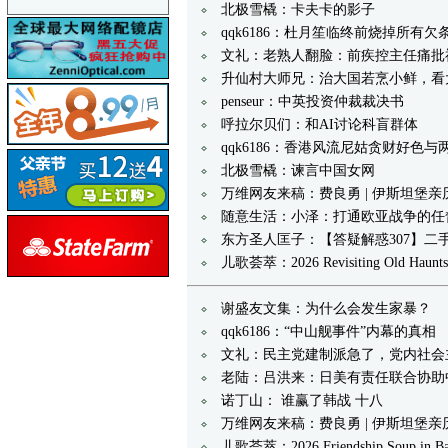
北极雪橇：卡夫卡的影子
qqk6186：杜月笙临终前烧掉所
文礼：老熟人翻脸：前疾控主任痛批
升仙村大师兄：治大国若烹小鲜，看
penseur：中英投资仲裁裁决书
呼拉尔贝们：和AI讨论科盲群体
qqk6186：香港风流尼姑贪财好色
北极雪橇：谏言中国女网
万维网友来稿：费良勇 | 伊斯坦堡
随意生活：小泽：打通欧亚战争的任
东方圣人匡子：【答疑解惑307】二
儿歌荟萃：2026 Revisiting Old Hau
谢盛友文集：为什么会发生家暴？
qqk6186：“中山舰事件”内幕的真相
文礼：民主党建制派急了，党内社会
老陆：吕洪来：日美有责任联合协助
诺丁山： 谁赢了韩战 十八
万维网友来稿：费良勇 | 伊斯坦堡
儿歌荟萃：2026 Friendship Soup 