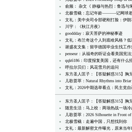
俞频： 杂文《 静穆与热烈：鲁迅与
北极雪橇：忘记年龄———-记网球
文礼：美中央司令部硬刚打脸：伊朗
川宇：《秋江月夜》
gooddday：寂天菩萨的神秘事迹
文礼：布兰奇这个人到底啥风格？低
谢盛友文集：留学德国毕业生找工作
penseur：从福奇的听证会看美国
qqk6186：印度报复美国，还有什么
呼拉尔贝们：风花雪月的追问
东方圣人匡子：【答疑解惑315】胸
儿歌荟萃：Natural Rhythms into B
文礼：2026中期选举看点：民主党
东方圣人匡子：【答疑解惑315】胸
随意生活：马上校：两场热战一场冷
儿歌荟萃：2026 Silhouette in Front
北极雪橇：走遍中国，只想找到你
文礼：最新解密文件曝光，原来当年F