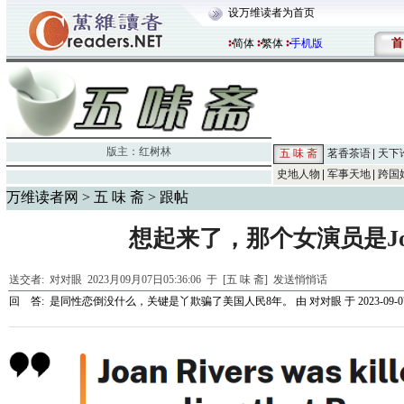
设万维读者为首页
首
简体
繁体
手机版
版主：
红树林
五 味 斋
茗香茶语
天下
史地人物
军事天地
跨国
万维读者网
>
五 味 斋
> 跟帖
想起来了，那个女演员是Joan
送交者:
对对眼
2023月09月07日05:36:06 于 [五 味 斋]
发送悄悄话
回 答:
是同性恋倒没什么，关键是丫欺骗了美国人民8年。
由
对对眼
于 2023-09-07