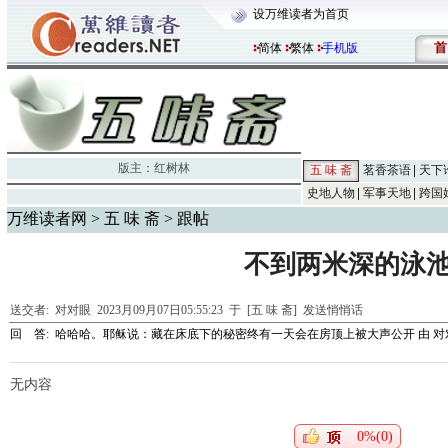
设万维读者为首页
首
简体
繁体
手机版
版主：
红树林
五 味 斋
茗香茶语
天下
史地人物
军事天地
跨国
万维读者网
>
五 味 斋
> 跟帖
不到两米深的泳
送交者:
对对眼
2023月09月07日05:55:23 于 [五 味 斋]
发送悄悄话
回 答:
哈哈哈。耶稣说：藏在床底下的秘密终有一天会在房顶上被大声公开
由
对
无内容
0%(0)