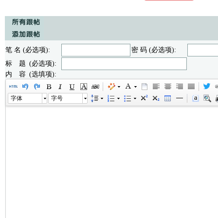
笔 名 (必选项):
密 码 (必选项):
标 题 (必选项):
内 容 (选填项):
字体
字号