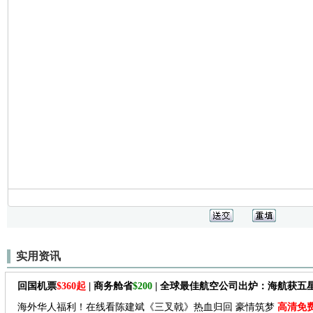
实用资讯
回国机票
$360起
| 商务舱省
$200
| 全球最佳航空公司出炉：海航获五
海外华人福利！在线看陈建斌《三叉戟》热血归回 豪情筑梦
高清免