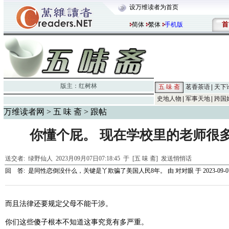
设万维读者为首页
首
简体
繁体
手机版
版主：
红树林
五 味 斋
茗香茶语
天下
史地人物
军事天地
跨国
万维读者网
>
五 味 斋
> 跟帖
你懂个屁。 现在学校里的老师很
送交者:
绿野仙人
2023月09月07日07:18:45 于 [五 味 斋]
发送悄悄话
回 答:
是同性恋倒没什么，关键是丫欺骗了美国人民8年。
由
对对眼
于 2023-09-07
而且法律还要规定父母不能干涉。
你们这些傻子根本不知道这事究竟有多严重。