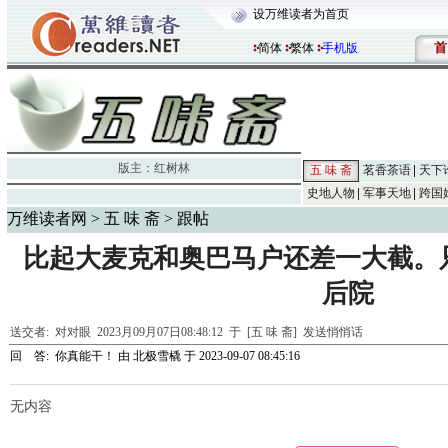
设万维读者为首页
首
简体
繁体
手机版
版主：
红树林
五 味 斋
茗香茶语
天下
史地人物
军事天地
跨国
万维读者网
>
五 味 斋
> 跟帖
比起大麦克和奥巴马户还差一大截。
后院
送交者:
对对眼
2023月09月07日08:48:12 于 [五 味 斋]
发送悄悄话
回 答:
你真能干！
由
北极雪橇
于 2023-09-07 08:45:16
无内容