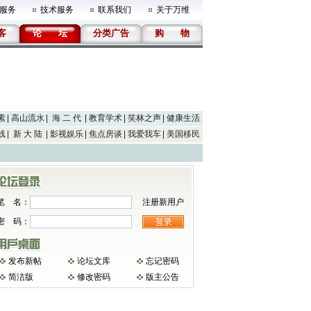
服务
技术服务
联系我们
关于万维
客
论
坛
分类广告
购
物
素
高山流水
海 二 代
教育学术
笑林之声
健康生活
线
新 大 陆
影视娱乐
焦点房谈
我爱我车
美国移民
笔 名：
注册新用户
密 码：
发布新帖
论坛文库
忘记密码
简洁版
修改密码
版主公告