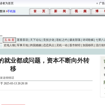
读者为首页
广告
首
页
新
闻
视
频
博
繁体
手机版
五 味 斋
茗香茶语
天下论坛
竞技沙龙
彩虹之约
摄友部落
诗词歌赋
七荤八
史地人物
军事天地
跨国婚姻
恋恋风尘
灵机一动
股市财经
加国移民
流行前
的就业都成问题，资本不断向外转
移
发送悄悄话
于 2025-03-13 20:20:18