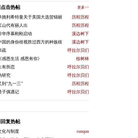
周点击热帖
更多>>
单挑利希特曼关于美国大选贺锦丽
历程历程
江山代有丽人出
历程历程
排华序幕刚刚启动
溪边树下
中国的身份歧视胜过西方的种族歧
溪边树下
亲疏
呼拉尔贝们
《感恩生活 感恩有你》
桉树林
生有所恋
呼拉尔贝们
伪研究
呼拉尔贝们
又到“九一三”
历程历程
喷子偶遇记
呼拉尔贝们
周回复热帖
文化与制度
runqun