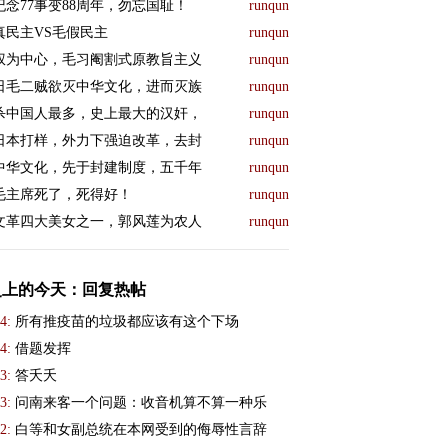
纪念77事变88周年，勿忘国耻！
runqun
真民主VS毛假民主
runqun
权为中心，毛习阉割式原教旨主义
runqun
日毛二贼欲灭中华文化，进而灭族
runqun
杀中国人最多，史上最大的汉奸，
runqun
日本打样，外力下强迫改革，去封
runqun
中华文化，先于封建制度，五千年
runqun
毛主席死了，死得好！
runqun
文革四大美女之一，郭风莲为农人
runqun
史上的今天：回复热帖
4:
所有推疫苗的垃圾都应该有这个下场
4:
借题发挥
3:
答夭夭
3:
问南来客一个问题：收音机算不算一种乐
2:
白等和女副总统在本网受到的侮辱性言辞