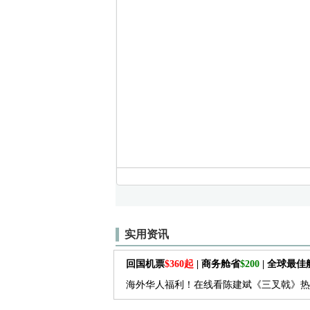
实用资讯
回国机票
$360起
| 商务舱省
$200
| 全球最
海外华人福利！在线看陈建斌《三叉戟》热