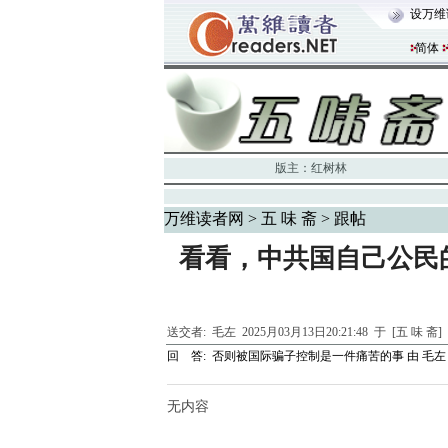
设万维
简体
版主：
红树林
万维读者网
>
五 味 斋
> 跟帖
看看，中共国自己公民
送交者:
毛左
2025月03月13日20:21:48 于 [五 味 斋]
回 答:
否则被国际骗子控制是一件痛苦的事
由
毛左
无内容