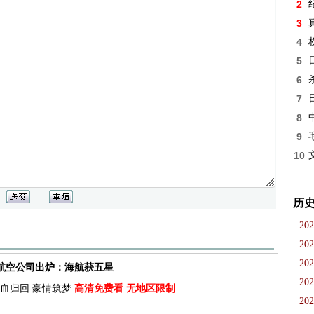
2
3
4
5
6
7
8
9
10
历
202
202
202
佳航空公司出炉：海航获五星
202
血归回 豪情筑梦
高清免费看 无地区限制
202